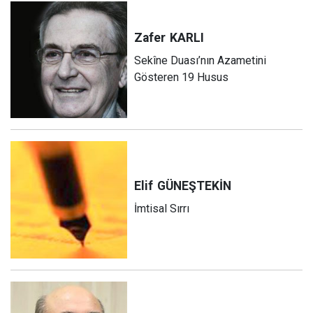
Zafer
KARLI
Sekîne Duası’nın Azametini
Gösteren 19 Husus
Elif
GÜNEŞTEKİN
İmtisal Sırrı