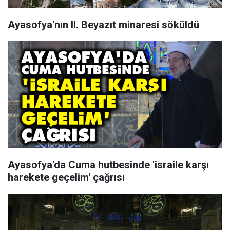
Ayasofya'nın II. Beyazıt minaresi söküldü
Ayasofya'da Cuma hutbesinde 'israile karşı
harekete geçelim' çağrısı