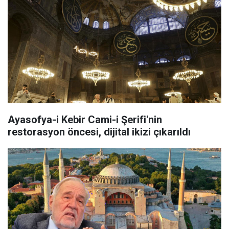
Ayasofya-i Kebir Cami-i Şerifi'nin
restorasyon öncesi, dijital ikizi çıkarıldı