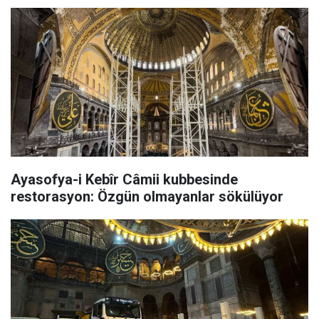
Ayasofya-i Kebîr Câmii kubbesinde
restorasyon: Özgün olmayanlar sökülüyor