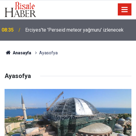
08:35
Erciyes'te 'Perseid meteor yağmuru' izlenecek
Filistin topraklarını gasbeden israilliler, Batı Şeria’ya
08:34
saldırmaya devam ediyor
Anasayfa
Ayasofya
Ayasofya