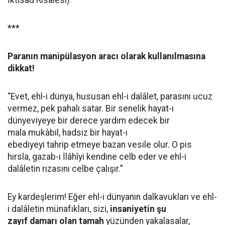
İktisad Risalesi)
***
Paranın manipülasyon aracı olarak kullanılmasına
dikkat!
“Evet, ehl-i dünya, hususan ehl-i dalâlet,
parasını
ucuz
vermez, pek pahalı satar. Bir senelik hayat-ı
dünyeviyeye bir derece yardım edecek bir
mala mukàbil, hadsiz bir hayat-ı
ebediyeyi tahrip etmeye bazan vesile olur. O pis
hırsla, gazab-ı İlâhîyi kendine celb eder ve ehl-i
dalâletin rızasını celbe çalışır.”
Ey kardeşlerim! Eğer ehl-i dünyanın dalkavukları ve ehl-
i dalâletin münafıkları, sizi,
insaniyetin şu
zayıf damarı olan tamah
yüzünden yakalasalar,