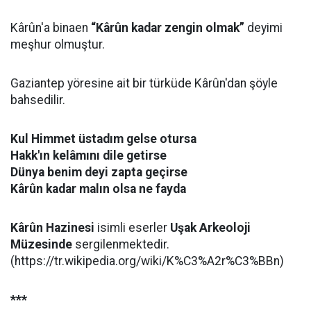
Kârûn'a binaen
“Kârûn kadar zengin olmak”
deyimi
meşhur olmuştur.
Gaziantep yöresine ait bir türküde Kârûn'dan şöyle
bahsedilir.
Kul Himmet üstadım gelse otursa
Hakk'ın kelâmını dile getirse
Dünya benim deyi zapta geçirse
Kârûn kadar malın olsa ne fayda
Kârûn Hazinesi
isimli eserler
Uşak Arkeoloji
Müzesinde
sergilenmektedir.
(https://tr.wikipedia.org/wiki/K%C3%A2r%C3%BBn)
***