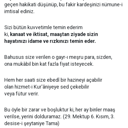
geçen hakikati düşünüp, bu fakir kardeşinizi nümune-i
imtisal ediniz.
Sizi bütün kuvvetimle temin ederim
ki,
kanaat
ve iktisat, maaştan ziyade sizin
hayatınızı idame ve rızkınızı temin eder.
Bahusus
size verilen o gayr-ı meşru
para, sizden,
ona mukàbil bin kat fazla fiyat isteyecek.
Hem her saati size ebedî bir hazineyi açabilir
olan hizmet-i Kur'âniyeye sed çekebilir
veya fütur verir.
Bu öyle bir zarar ve boşluktur ki, her ay binler maaş
verilse, yerini dolduramaz. (29. Mektup 6. Kısım, 3.
desise-i şeytaniye Tama)