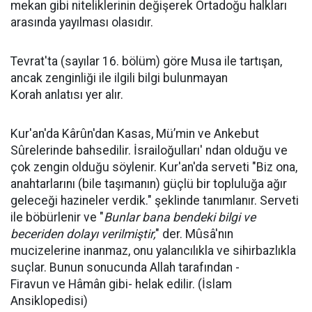
mekan gibi niteliklerinin değişerek Ortadoğu halkları
arasında yayılması olasıdır.
Tevrat'ta (sayılar 16. bölüm) göre Musa ile tartışan,
ancak zenginliği ile ilgili bilgi bulunmayan
Korah anlatısı yer alır.
Kur'an'da Kârûn'dan Kasas, Mü’min ve Ankebut
Sûrelerinde bahsedilir.
İsrailoğulları
' ndan olduğu ve
çok zengin olduğu söylenir. Kur'an'da serveti "Biz ona,
anahtarlarını (bile taşımanın) güçlü bir topluluğa ağır
geleceği hazineler verdik." şeklinde tanımlanır. Serveti
ile böbürlenir ve "
Bunlar bana bendeki bilgi ve
beceriden dolayı verilmiştir,
" der. Mûsâ'nın
mucizelerine inanmaz, onu yalancılıkla ve sihirbazlıkla
suçlar. Bunun sonucunda Allah tarafından -
Firavun ve
Hâmân
gibi- helak edilir. (İslam
Ansiklopedisi)