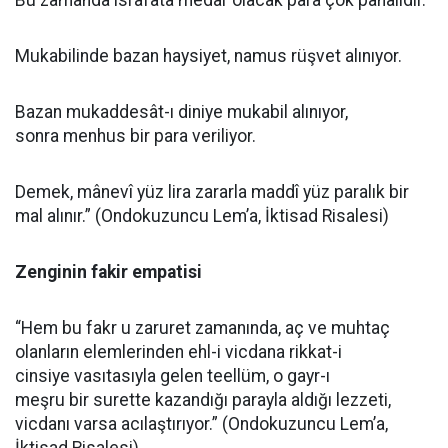
Bu zamanda isrâfâta medar olacak para çok pahalıdır.
Mukabilinde bazan haysiyet, namus rüşvet alınıyor.
Bazan mukaddesât-ı diniye mukabil alınıyor,
sonra menhus bir para veriliyor.
Demek, mânevî yüz lira zararla maddî yüz paralık bir
mal alınır.” (Ondokuzuncu Lem’a, İktisad Risalesi)
Zenginin fakir empatisi
“Hem bu fakr u zaruret zamanında, aç ve muhtaç
olanların elemlerinden ehl-i vicdana rikkat-i
cinsiye vasıtasıyla gelen teellüm, o gayr-ı
meşru bir surette
kazandığı parayla
aldığı lezzeti,
vicdanı varsa acılaştırıyor.”
(Ondokuzuncu Lem’a,