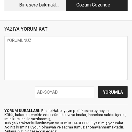
Bir esere bakmakla
Gözüm Gözünde
kalmayın, onu görün
ve düşünün!
YAZIYA
YORUM KAT
YORUM KURALLARI:
Risale Haber yayın politikasına uymayan;
Küfür, hakaret, rencide edici cümleler veya imalar, inançlara saldırı içeren,
imla kuralları ile yazılmamış,
Türkçe karakter kullanılmayan ve BÜYÜK HARFLERLE yazılmış yorumlar
Adınız kısmına uygun olmayan ve saçma rumuzlar onaylanmamaktadır.
Anlayışınız için teşekkür ederiz.