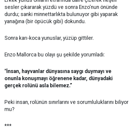
Erkek yunus onların etrafında daire çizerek neşeli
sesler çıkararak yüzdü ve sonra Enzo'nun önünde
durdu; sanki minnettarlıkta bulunuyor gibi yaparak
yanağına (bir öpücük gibi) dokundu.
Sonra karı-koca yunuslar, yüzüp gittiler.
Enzo Mallorca bu olayı şu şekilde yorumladı:
"İnsan, hayvanlar dünyasına saygı duymayı ve
onunla konuşmayı öğrenene kadar, dünyadaki
gerçek rolünü asla bilemez.”
Peki insan, rolünün sınırlarını ve sorumluluklarını biliyor
mu?
***