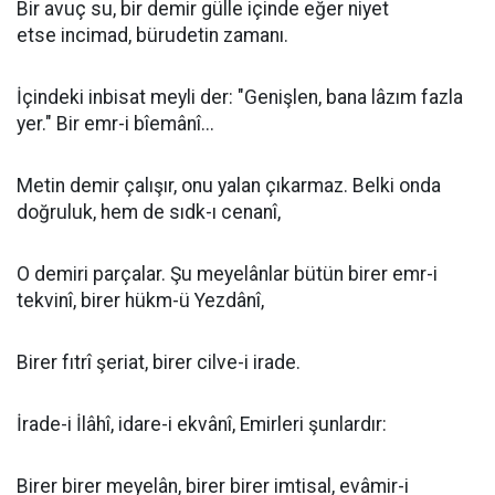
Bir avuç su, bir demir gülle içinde eğer niyet
etse incimad, bürudetin zamanı.
İçindeki inbisat meyli der: "Genişlen, bana lâzım fazla
yer." Bir emr-i bîemânî...
Metin demir çalışır, onu yalan çıkarmaz. Belki onda
doğruluk, hem de sıdk-ı cenanî,
O demiri parçalar. Şu meyelânlar bütün birer emr-i
tekvinî, birer hükm-ü Yezdânî,
Birer fıtrî şeriat, birer cilve-i irade.
İrade-i İlâhî, idare-i ekvânî, Emirleri şunlardır:
Birer birer meyelân, birer birer imtisal, evâmir-i