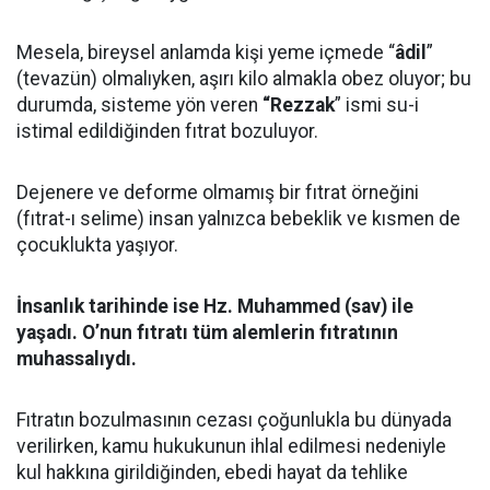
Mesela, bireysel anlamda kişi yeme içmede “
âdil
”
(tevazün) olmalıyken, aşırı kilo almakla obez oluyor; bu
durumda, sisteme yön veren
“Rezzak
” ismi su-i
istimal edildiğinden fıtrat bozuluyor.
Dejenere ve deforme olmamış bir fıtrat örneğini
(fıtrat-ı selime) insan yalnızca bebeklik ve kısmen de
çocuklukta yaşıyor.
İnsanlık tarihinde ise Hz. Muhammed (sav) ile
yaşadı. O’nun fıtratı tüm alemlerin fıtratının
muhassalıydı.
Fıtratın bozulmasının cezası çoğunlukla bu dünyada
verilirken, kamu hukukunun ihlal edilmesi nedeniyle
kul hakkına girildiğinden, ebedi hayat da tehlike