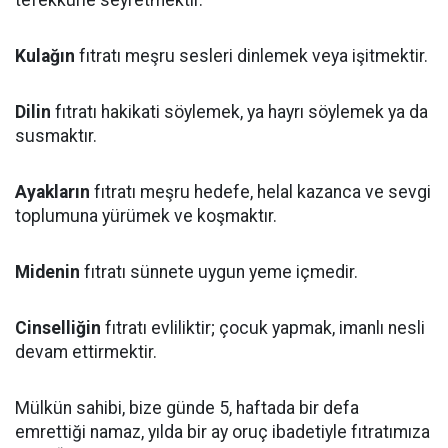
tefekkürle seyretmektir.
Kulağın
fıtratı meşru sesleri dinlemek veya işitmektir.
Dilin
fıtratı hakikati söylemek, ya hayrı söylemek ya da
susmaktır.
Ayakların
fıtratı meşru hedefe, helal kazanca ve sevgi
toplumuna yürümek ve koşmaktır.
Midenin
fıtratı sünnete uygun yeme içmedir.
Cinselliğin
fıtratı evliliktir; çocuk yapmak, imanlı nesli
devam ettirmektir.
Mülkün sahibi, bize günde 5, haftada bir defa
emrettiği namaz, yılda bir ay oruç ibadetiyle fıtratımıza