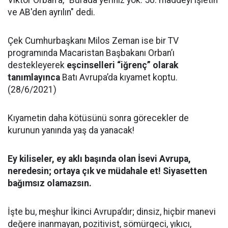
Viktor Orban'a, "Burada yeriniz yok. 50. maddeyi işletin
ve AB'den ayrılın" dedi.
Çek Cumhurbaşkanı Milos Zeman ise bir TV
programında Macaristan Başbakanı Orban’ı
destekleyerek
eşcinselleri “iğrenç” olarak
tanımlayınca
Batı Avrupa’da kıyamet koptu.
(28/6/2021)
Kıyametin daha kötüsünü sonra görecekler de
kurunun yanında yaş da yanacak!
Ey kiliseler, ey aklı başında olan İsevi Avrupa,
neredesin; ortaya çık ve müdahale et! Siyasetten
bağımsız olamazsın.
İşte bu, meşhur İkinci Avrupa’dır; dinsiz, hiçbir manevi
değere inanmayan, pozitivist, sömürgeci, yıkıcı,