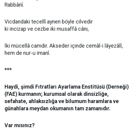
Rabbânî.
Vicdandaki tecellî aynen böyle cilvedir
ki incizap ve cezbe iki musaffâ cânı,
İki mücellâ camdır. Akseder içinde cemâl-i lâyezâlî,
hem de nur-u imanî.
***
Haydi, şimdi Fıtratları Ayarlama Enstitüsü (Derneği)
(FAE) kurmanın; kurumsal olarak dinsizliğe,
sefahate, ahlaksızlığa ve bilumum haramlara ve
günahlara meydan okumanın tam zamanıdır.
Var mısınız?