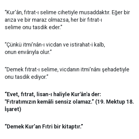
“Kur'ân, fıtrat-ı selime cihetiyle musaddaktır. Eğer bir
arıza ve bir maraz olmazsa, her bir fıtrat-ı
selime onu tasdik eder.”
“Çünkü itmi'nân-ı vicdan ve istirahat-i kalb,
onun envârıyla olur.”
“Demek fıtrat-ı selime, vicdanın itmi'nânı şehadetiyle
onu tasdik ediyor.”
“Evet, fıtrat, lisan-ı haliyle Kur'ân'a der:
"Fıtratımızın kemâli sensiz olamaz.” (19. Mektup 18.
İşaret)
“Demek Kur’an Fıtri bir kitaptır.”