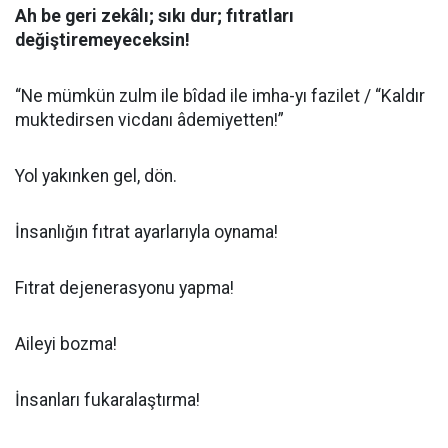
Ah be geri zekâlı; sıkı dur; fıtratları
değiştiremeyeceksin!
“Ne mümkün zulm ile bîdad ile imha-yı fazilet / “Kaldır
muktedirsen vicdanı âdemiyetten!”
Yol yakınken gel, dön.
İnsanlığın fıtrat ayarlarıyla oynama!
Fıtrat dejenerasyonu yapma!
Aileyi bozma!
İnsanları fukaralaştırma!