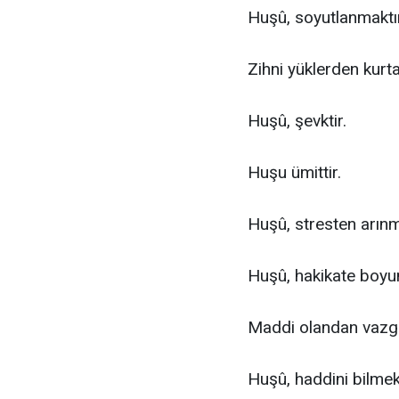
Huşû, soyutlanmaktır
Zihni yüklerden kurta
Huşû, şevktir.
Huşu ümittir.
Huşû, stresten arınm
Huşû, hakikate boyu
Maddi olandan vazg
Huşû, haddini bilmek