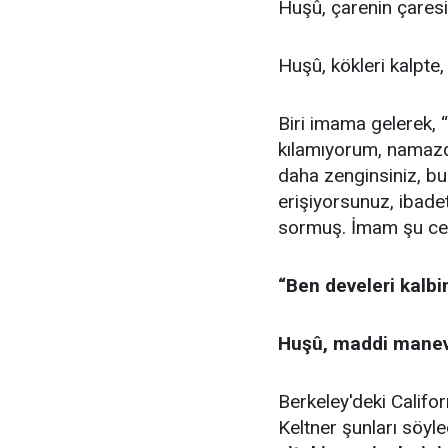
Huşû, çarenin çaresi
Huşû, kökleri kalpte, 
Biri imama gelerek, 
kılamıyorum, namazd
daha zenginsiniz, bu
erişiyorsunuz, ibadet
sormuş. İmam şu ce
“Ben develeri kalb
Huşû, maddi manevi h
Berkeley'deki Califo
Keltner şunları söyle