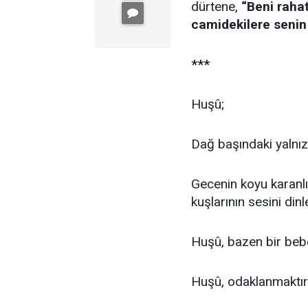
dürtene,
“Beni raha
camidekilere senin
***
Huşû;
Dağ başındaki yalnızlı
Gecenin koyu karanlı
kuşlarının sesini dinl
Huşû, bazen bir beb
Huşû, odaklanmaktır