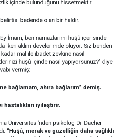
zlik içinde bulunduğunu hissetmektir.
belirtisi bedende olan bir haldir.
“Ey İmam, ben namazlarımı huşû içerisinde
a iken aklım develerimde oluyor. Siz benden
 kadar mal ile ibadet zevkine nasıl
lerinizi huşû içinde nasıl yapıyorsunuz?" diye
vabı vermiş:
ime bağlamam, ahıra bağlarım” demiş.
astalıkları iyileştirir.
rnia Üniversitesi'nden psikolog Dr Dacher
di:
“Huşû, merak ve güzelliğin daha sağlıklı