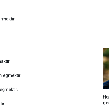
.
rmaktır.
aktır.
n eğmektir.
eçmektir.
Ha
ge
tir