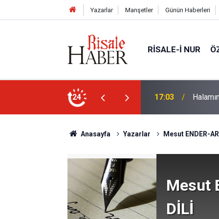
Yazarlar
Manşetler
Günün Haberleri
RISALE-I NUR
Ö
rim geçirdiğini söyleyebilir miydik?
24
16:05
Güneş T
Anasayfa
Yazarlar
Mesut ENDER-AR
Mesut
DİLİ