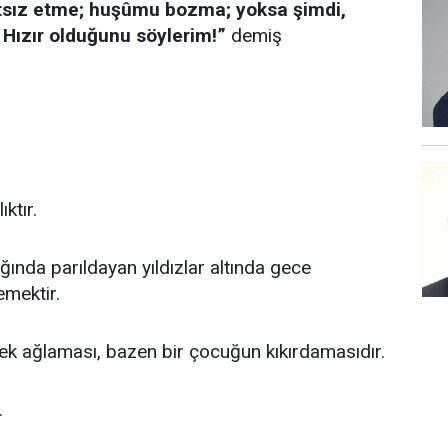
tsız etme; huşûmu bozma; yoksa şimdi,
 Hızır olduğunu söylerim!”
demiş
ktır.
ğında parıldayan yıldızlar altında gece
emektir.
ek ağlaması, bazen bir çocuğun kıkırdamasıdır.
.