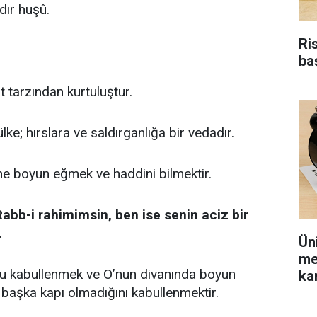
dır huşû.
Ri
ba
t tarzından kurtuluştur.
ke; hırslara ve saldırganlığa bir vedadır.
ne boyun eğmek ve haddini bilmektir.
abb-i rahimimsin, ben ise senin aciz bir
.
Ün
me
u kabullenmek ve O’nun divanında boyun
kar
başka kapı olmadığını kabullenmektir.