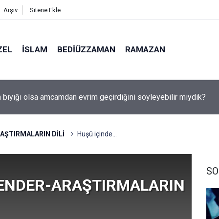
Arşiv
Sitene Ekle
ZEL
İSLAM
BEDIÜZZAMAN
RAMAZAN
utulması 12 Ağustos'ta: Türkiye'den görülecek mi?
AŞTIRMALARIN DİLİ
Huşû içinde…
SO
 ENDER-ARAŞTIRMALARIN