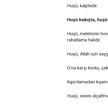
Huşû, kalptedir.
Huşû bakışta, huşû 
Huşû, meletonin horm
rahatlama halidir.
Huşû, Allah için say
O’na karşı korku, çek
Kıpırdamadan kıyamd
Huşû, sesini alçaltma