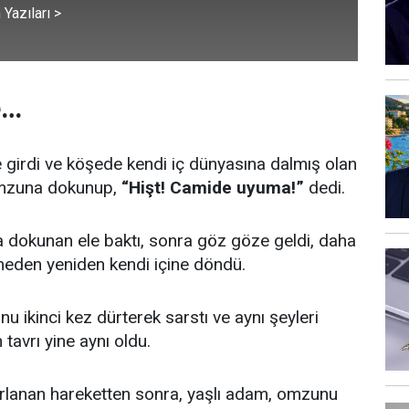
Yazıları >
e…
girdi ve köşede kendi iç dünyasına dalmış olan
omzuna dokunup,
“Hişt! Camide uyuma!”
dedi.
okunan ele baktı, sonra göz göze geldi, daha
meden yeniden kendi içine döndü.
u ikinci kez dürterek sarstı ve aynı şeyleri
 tavrı yine aynı oldu.
rlanan hareketten sonra, yaşlı adam, omzunu