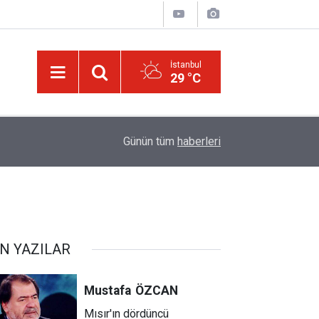
İstanbul
29 °C
14:30
Risale-i Nur'u kendine oku kendine, başkasına d
Günün tüm
haberleri
N YAZILAR
Mustafa
ÖZCAN
Mısır'ın dördüncü