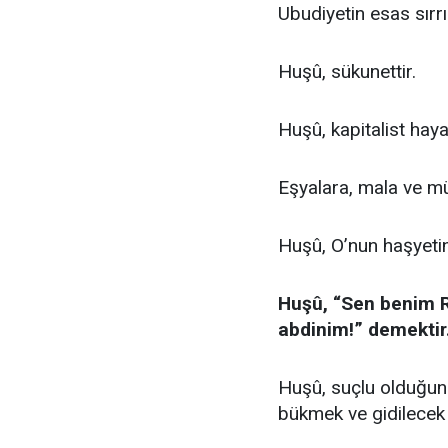
Ubudiyetin esas sırrı
Huşû, sükunettir.
Huşû, kapitalist haya
Eşyalara, mala ve mül
Huşû, O’nun haşyeti
Huşû, “Sen benim R
abdinim!” demektir
Huşû, suçlu olduğun
bükmek ve gidilecek 