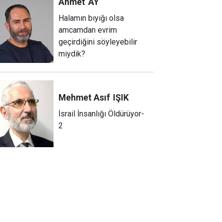
Ahmet
AY
Halamın bıyığı olsa
amcamdan evrim
geçirdiğini söyleyebilir
miydik?
Mehmet Asıf
IŞIK
İsrail İnsanlığı Öldürüyor-
2