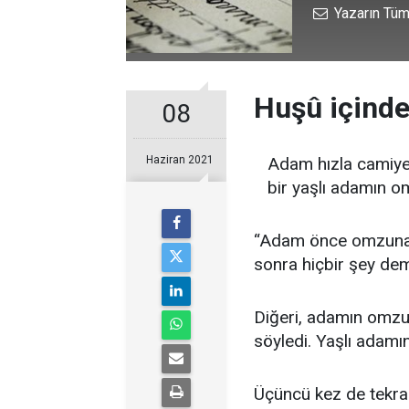
Yazarın Tüm 
Huşû içind
08
Haziran 2021
Adam hızla camiye 
bir yaşlı adamın 
“Adam önce omzuna d
sonra hiçbir şey de
Diğeri, adamın omzun
söyledi. Yaşlı adamın
Üçüncü kez de tekra