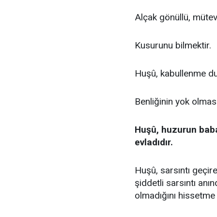
Alçak gönüllü, mütev
Kusurunu bilmektir.
Huşû, kabullenme du
Benliğinin yok olması
Huşû, huzurun babas
evladıdır.
Huşû, sarsıntı geçir
şiddetli sarsıntı anı
olmadığını hissetme 