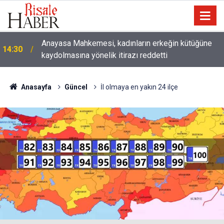
Çatıda yağmur suyu hasadı: Sıcaklarda klima
14:00
kullanımını azaltabilir
Anasayfa
Güncel
İl olmaya en yakın 24 ilçe