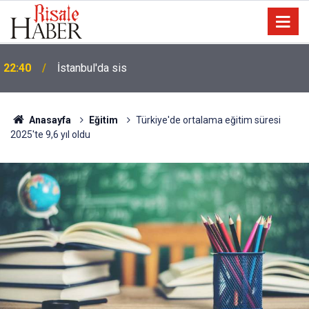
Biyoloji profesörünün parmağının ucunda niçin göz
21:18
yok?
Anasayfa
Eğitim
Türkiye'de ortalama eğitim süresi
2025'te 9,6 yıl oldu