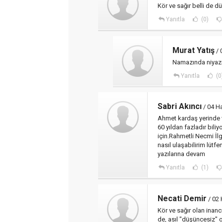
Kör ve sağır belli de 
Yanıtla
(0)
Murat Yatış
/ 
Namazında niyaz
Yanıtla
(0
Sabri Akıncı
/ 04 H
Ahmet kardaş yerinde v
60 yıldan fazladır bili
için.Rahmetli Necmi İl
nasıl ulaşabilirim lütf
yazılarına devam
Yanıtla
(1)
Necati Demir
/ 02 
Kör ve sağır olan inanc
de, asıl "düşüncesiz" o