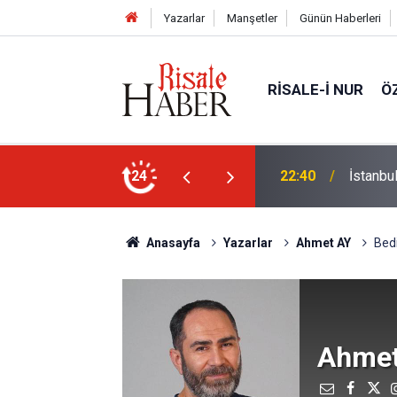
Yazarlar
Manşetler
Günün Haberleri
RISALE-I NUR
Ö
24
21:18
Biyoloj
Anasayfa
Yazarlar
Ahmet AY
Bedi
Ahmet