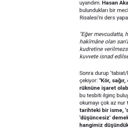
uyandım.
Hasan Aka
bulundukları bir mec
Risalesi'ni ders yapa
"Eğer mevcudatta, h
hakîmâne olan san'a
kudretine verilmezse
kuvvete isnad edilse.
Sonra durup 'tabiat/k
çekiyor:
"Kör, sağır,
rüknüne işaret olab
bu tesbiti ilginç bul
okumayı çok az nur t
tarihteki bir isme,
'düşüncesiz' demekl
hangimiz düşündük