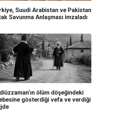
rkiye, Suudi Arabistan ve Pakistan
tak Savunma Anlaşması imzaladı
diüzzaman’ın ölüm döşeğindeki
lebesine gösterdiği vefa ve verdiği
jde