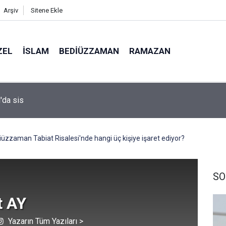
Arşiv
Sitene Ekle
ZEL
İSLAM
BEDIÜZZAMAN
RAMAZAN
i profesörünün parmağının ucunda niçin göz yok?
üzzaman Tabiat Risalesi'nde hangi üç kişiye işaret ediyor?
SO
 AY
Yazarın Tüm Yazıları >