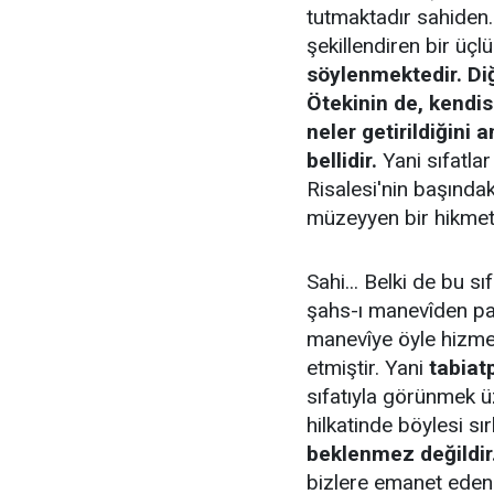
tutmaktadır sahiden
şekillendiren bir üçl
söylenmektedir. Diğ
Ötekinin de, kendis
neler getirildiğini
bellidir.
Yani sıfatlar
Risalesi'nin başında
müzeyyen bir hikmet
Sahi... Belki de bu sı
şahs-ı manevîden par
manevîye öyle hizmet
etmiştir. Yani
tabiat
sıfatıyla görünmek üz
hilkatinde böylesi sır
beklenmez değildir
bizlere emanet eden 