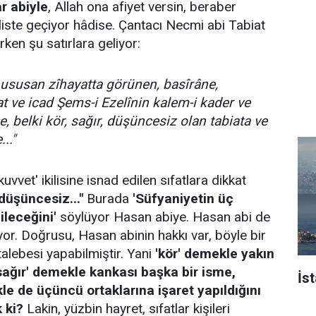
r abiyle
, Allah ona afiyet versin, beraber
liste geçiyor hâdise. Çantacı Necmi abi Tabiat
rken şu satırlara geliyor:
ususan zîhayatta görünen, basîrâne,
t ve icad Şems-i Ezelînin kalem-i kader ve
, belki kör, sağır, düşüncesiz olan tabiata ve
.."
uvvet' ikilisine isnad edilen sıfatlara dikkat
 düşüncesiz..."
Burada
'Süfyaniyetin üç
ileceğini'
söylüyor Hasan abiye. Hasan abi de
uyor. Doğrusu, Hasan abinin hakkı var, böyle bir
alebesi yapabilmiştir. Yani
'kör' demekle yakın
 'sağır' demekle kankası başka bir isme,
İs
e de üçüncü ortaklarına işaret yapıldığını
 ki?
Lakin, yüzbin hayret, sıfatlar kişileri