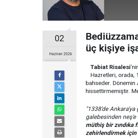
Bediüzzaman
02
üç kişiye iş
Haziran 2026
Tabiat Risalesi
'n
Hazretleri, orada,
bahseder. Dönemin An
hissettirmemiştir. Me
"1338'de
Ankara'ya 
galebesinden neş'e a
müthiş bir zındıka 
zehirlendirmek için