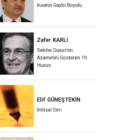
İnsanın Gaybî Boyutu
Zafer
KARLI
Sekîne Duası’nın
Azametini Gösteren 19
Husus
Elif
GÜNEŞTEKİN
İmtisal Sırrı