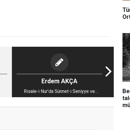
Tü
Or
Erdem AKÇA
Be
Risale-i Nur’da Sünnet-i Seniyye ve
ta
Muhabbetullah İlişkisi-2
mü