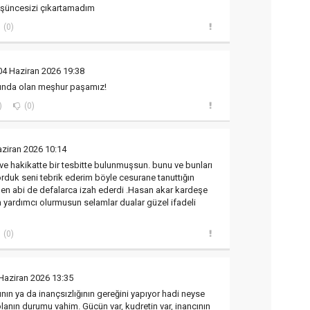
düşüncesizi çıkartamadım
(0)
04 Haziran 2026 19:38
ında olan meşhur paşamız!
)
(0)
aziran 2026 10:14
e hakikatte bir tesbitte bulunmuşsun. bunu ve bunları
yorduk seni tebrik ederim böyle cesurane tanuttığın
gen abi de defalarca izah ederdi .Hasan akar kardeşe
en yardımcı olurmusun selamlar dualar güzel ifadeli
(0)
Haziran 2026 13:35
ının ya da inançsızlığının gereğini yapıyor hadi neyse
lanın durumu vahim. Gücün var, kudretin var, inancının