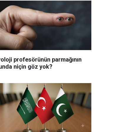
yoloji profesörünün parmağının
unda niçin göz yok?