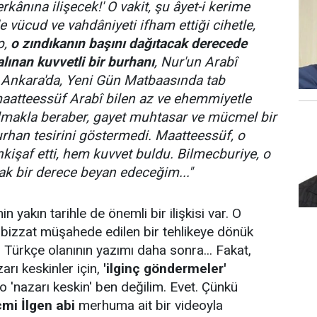
rkânına ilişecek!' O vakit, şu âyet-i kerime
 vücud ve vahdâniyeti ifham ettiği cihetle,
p,
o zındıkanın başını dağıtacak derecede
lınan kuvvetli bir burhanı
, Nur'un Arabî
 Ankara'da, Yeni Gün Matbaasında tab
maatteessüf Arabî bilen az ve ehemmiyetle
lmakla beraber, gayet muhtasar ve mücmel bir
urhan tesirini göstermedi. Maatteessüf, o
inkişaf etti, hem kuvvet buldu. Bilmecburiye, o
ak bir derece beyan edeceğim..."
in yakın tarihle de önemli bir ilişkisi var. O
izzat müşahede edilen bir tehlikeye dönük
 Türkçe olanının yazımı daha sonra... Fakat,
arı keskinler için,
'ilginç göndermeler'
e o 'nazarı keskin' ben değilim. Evet. Çünkü
mi İlgen abi
merhuma ait bir videoyla