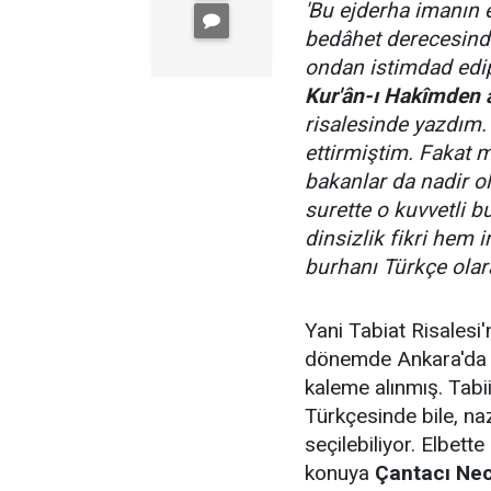
'Bu ejderha imanın e
bedâhet derecesinde
ondan istimdad edi
Kur'ân-ı Hakîmden a
risalesinde yazdım.
ettirmiştim. Fakat 
bakanlar da nadir o
surette o kuvvetli b
dinsizlik fikri hem 
burhanı Türkçe olar
Yani Tabiat Risalesi'n
dönemde Ankara'da b
kaleme alınmış. Tabii
Türkçesinde bile, naz
seçilebiliyor. Elbett
konuya
Çantacı Nec