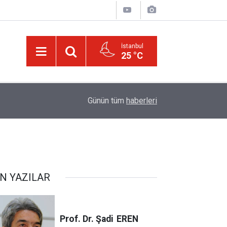
İstanbul
25 °C
20:11
Türkiye, Suudi Arabistan ve Pakistan Ortak Sa
Günün tüm
haberleri
N YAZILAR
Prof. Dr. Şadi
EREN