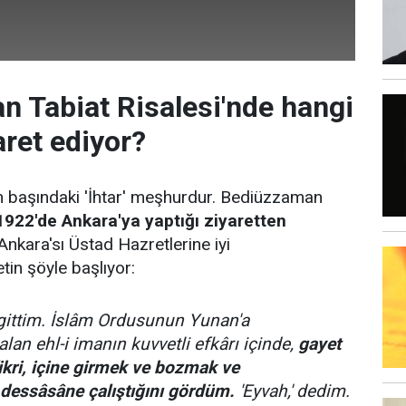
 Tabiat Risalesi'nde hangi
aret ediyor?
in başındaki 'İhtar' meşhurdur. Bediüzzaman
1922'de Ankara'ya yaptığı ziyaretten
kara'sı Üstad Hazretlerine iyi
tin şöyle başlıyor:
gittim. İslâm Ordusunun Yunan'a
lan ehl-i imanın kuvvetli efkârı içinde,
gayet
fikri, içine girmek ve bozmak ve
 dessâsâne çalıştığını gördüm.
'Eyvah,' dedim.