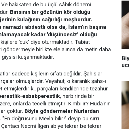
. Ve hakikaten de bu üçlü sâbık dönemi
üdür.
Birisinin bir gözünün kör olduğu
erinin kulağının sağırlığı meşhurdur.
i namazlı-abdestli olsa da, İslam'ın başına
 anlamayacak kadar 'düşüncesiz' olduğu
 kişilere 'cuk' diye oturmaktadır. Tabiat
ki göndermeyle birlikte ele alınca da metin daha
 giysisi kuşanmaktadır.
Bi
uc
fatlar sadece kişilerin sıfatı değildir. Şahıslar
çalar olmuşlardır. Veyahut, o karanlık şahs-ı
 etmişlerdir ki, parçaları kendilerinde tezahür
perestlik-esbabperestlik
, herbirinde bir
ere, onlarda tecelli etmiştir. Kimbilir? Hüda'nın
lar çoktur.
Böyle göndermeler Nurlardan
.
"En doğrusunu Mevla bilir!" deyip bu sırrı
Çantacı Necmi İlgen abiye tekrar be tekrar