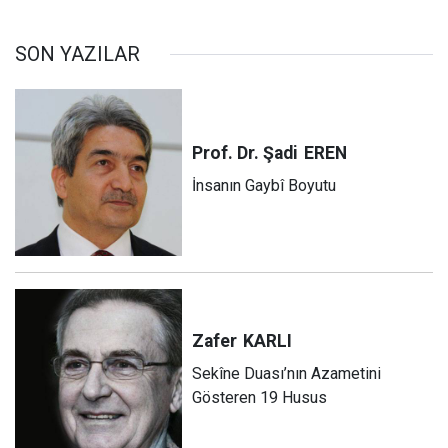
SON YAZILAR
Prof. Dr. Şadi
EREN
İnsanın Gaybî Boyutu
Zafer
KARLI
Sekîne Duası’nın Azametini
Gösteren 19 Husus