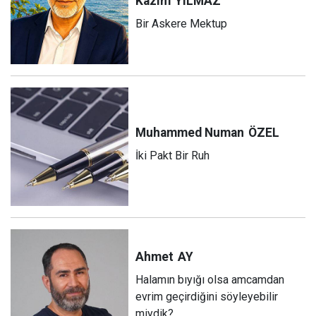
Kazım
YILMAZ
Bir Askere Mektup
Muhammed Numan
ÖZEL
İki Pakt Bir Ruh
Ahmet
AY
Halamın bıyığı olsa amcamdan
evrim geçirdiğini söyleyebilir
miydik?