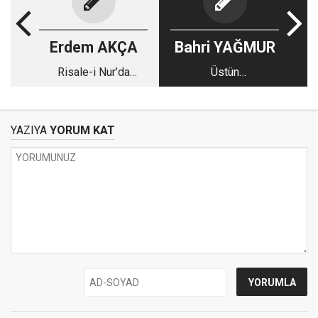
Erdem AKÇA
Bahri YAĞMUR
Risale-i Nur’da
Üstün
Sünnet-i Seniyye ve
yetenekli/zekalı
Muhabbetullah
öğrencilere dair
İlişkisi-2
birkaç önemli not…
YAZIYA
YORUM KAT