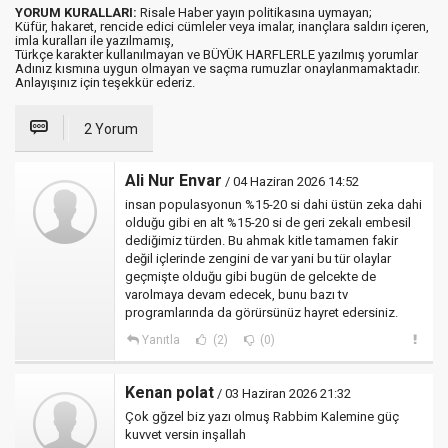
YORUM KURALLARI:
Risale Haber yayın politikasına uymayan;
Küfür, hakaret, rencide edici cümleler veya imalar, inançlara saldırı içeren,
imla kuralları ile yazılmamış,
Türkçe karakter kullanılmayan ve BÜYÜK HARFLERLE yazılmış yorumlar
Adınız kısmına uygun olmayan ve saçma rumuzlar onaylanmamaktadır.
Anlayışınız için teşekkür ederiz.
2 Yorum
Ali Nur Envar
/ 04 Haziran 2026 14:52
insan populasyonun %15-20 si dahi üstün zeka dahi
olduğu gibi en alt %15-20 si de geri zekalı embesil
dediğimiz türden. Bu ahmak kitle tamamen fakir
değil içlerinde zengini de var yani bu tür olaylar
geçmişte olduğu gibi bugün de gelcekte de
varolmaya devam edecek, bunu bazı tv
programlarında da görürsünüz hayret edersiniz.
Yanıtla
(2)
(0)
Kenan polat
/ 03 Haziran 2026 21:32
Çok gğzel biz yazı olmuş Rabbim Kalemine güç
kuvvet versin inşallah