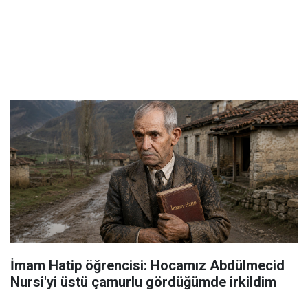
İmam Hatip öğrencisi: Hocamız Abdülmecid
Nursi'yi üstü çamurlu gördüğümde irkildim