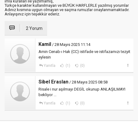
imla kuralları ile yazılmamış,
Türkçe karakter kullanılmayan ve BÜYÜK HARFLERLE yazılmış yorumlar
Adınız kısmına uygun olmayan ve saçma rumuzlar onaylanmamaktadır.
Anlayışınız için teşekkür ederiz.
2 Yorum
Kamil
/ 28 Mayıs 2025 11:14
Amin Cenab-ı Hak (CC) istifade ve istifazamızı tezyit
eylesin
Yanıtla
(1)
(0)
Sibel Eraslan
/ 28 Mayıs 2025 08:58
Risale i nur aşılmayı DEGİL okunup ANLAŞILMAYI
bekliyor ...
Yanıtla
(1)
(0)