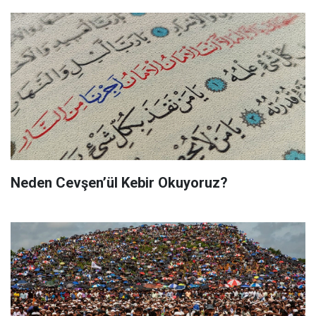
Neden Cevşen’ül Kebir Okuyoruz?