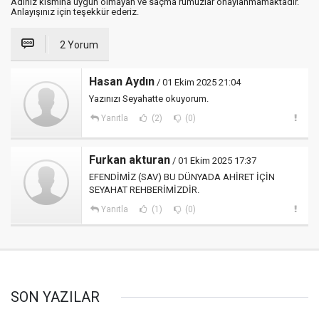
Adınız kısmına uygun olmayan ve saçma rumuzlar onaylanmamaktadır.
Anlayışınız için teşekkür ederiz.
2 Yorum
Hasan Aydın
/ 01 Ekim 2025 21:04
Yazınızı Seyahatte okuyorum.
Yanıtla
(2)
(0)
Furkan akturan
/ 01 Ekim 2025 17:37
EFENDİMİZ (SAV) BU DÜNYADA AHİRET İÇİN
SEYAHAT REHBERİMİZDİR.
Yanıtla
(1)
(0)
SON YAZILAR