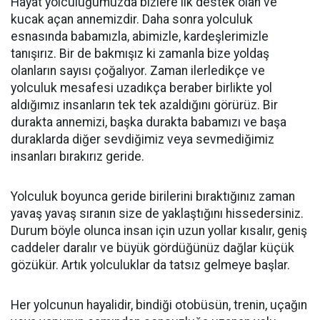
Hayat yolculuğumuzda bizlere ilk destek olan ve
kucak açan annemizdir. Daha sonra yolculuk
esnasında babamızla, abimizle, kardeşlerimizle
tanışırız. Bir de bakmışız ki zamanla bize yoldaş
olanların sayısı çoğalıyor. Zaman ilerledikçe ve
yolculuk mesafesi uzadıkça beraber birlikte yol
aldığımız insanların tek tek azaldığını görürüz. Bir
durakta annemizi, başka durakta babamızı ve başa
duraklarda diğer sevdiğimiz veya sevmediğimiz
insanları bırakırız geride.
Yolculuk boyunca geride birilerini bıraktığınız zaman
yavaş yavaş sıranın size de yaklaştığını hissedersiniz.
Durum böyle olunca insan için uzun yollar kısalır, geniş
caddeler daralır ve büyük gördüğünüz dağlar küçük
gözükür. Artık yolculuklar da tatsız gelmeye başlar.
Her yolcunun hayalidir, bindiği otobüsün, trenin, uçağın