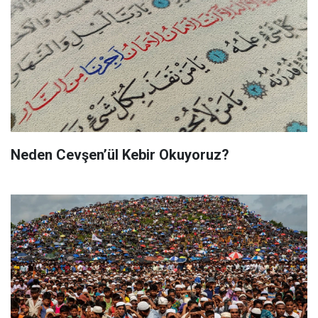
Neden Cevşen’ül Kebir Okuyoruz?