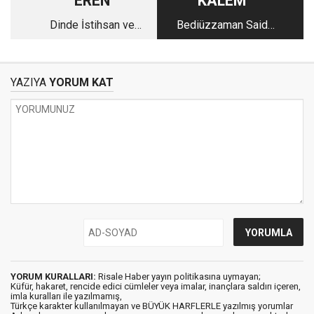
EREN
KALEM
Dinde İstihsan ve
Bediüzzaman Said
‘Mü’minlerin yolu’
Nursi’nin Osmanlı
Devleti’nin Son
Döneminde Halifelik
YAZIYA
YORUM KAT
Müessesesinin
Durumu İle İlgili
Kanaatleri
YORUM KURALLARI:
Risale Haber yayın politikasına uymayan;
Küfür, hakaret, rencide edici cümleler veya imalar, inançlara saldırı içeren,
imla kuralları ile yazılmamış,
Türkçe karakter kullanılmayan ve BÜYÜK HARFLERLE yazılmış yorumlar