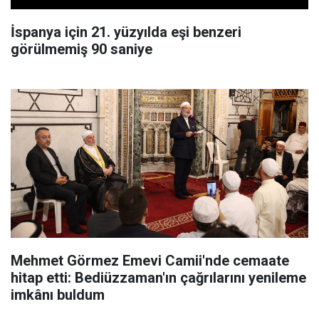
İspanya için 21. yüzyılda eşi benzeri
görülmemiş 90 saniye
Mehmet Görmez Emevi Camii'nde cemaate
hitap etti: Bediüzzaman'ın çağrılarını yenileme
imkânı buldum