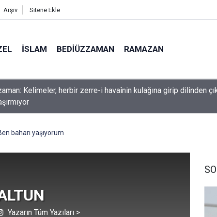
Arşiv
Sitene Ekle
ZEL
İSLAM
BEDIÜZZAMAN
RAMAZAN
nlardan dilinizi çekin, onlardan biri öldüğünde de
Ben baharı yaşıyorum
SO
 ALTUN
Yazarın Tüm Yazıları >