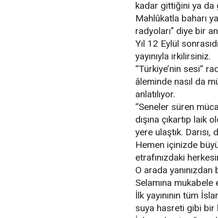
kadar gittiğini ya d
Mahlûkatla baharı yaş
radyoları" diye bir a
Yıl 12 Eylül sonrasıd
yayınıyla irkilirsiniz.
“Türkiye’nin sesi” r
âleminde nasıl da mü
anlatılıyor.
“Seneler süren mücad
dışına çıkartıp laik 
yere ulaştık. Darısı,
Hemen içinizde büyük 
etrafınızdaki herkesi
O arada yanınızdan bi
Selamına mukabele ed
İlk yayınının tüm İs
suya hasreti gibi bir