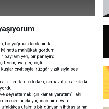
 yaşıyorum
da, bir yağmur damlasında,
, kâinatta mahlûkatı gördüm.
ir bayram yeri, bir panayırdı.
ış temaşaya geçmişti.
 kuşlar cıvıltısıyla, rüzgâr vızıltısıyla ses
a arz-ı endam ederken, semavat da arzda ki
ıyordu.
 seyrettirmek için kâinatı yarattım" ilahi
 derecesindeki yaşanan bir cevaptı.
ufaldıkça ufalmış bir dünyanın ihtiraslarının