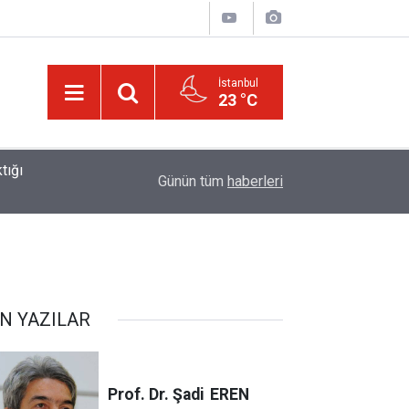
İstanbul
23 °C
01:15
Lût kavmine âid o alt-üst olan şehirleri de kaldır
Günün tüm
haberleri
N YAZILAR
Prof. Dr. Şadi
EREN