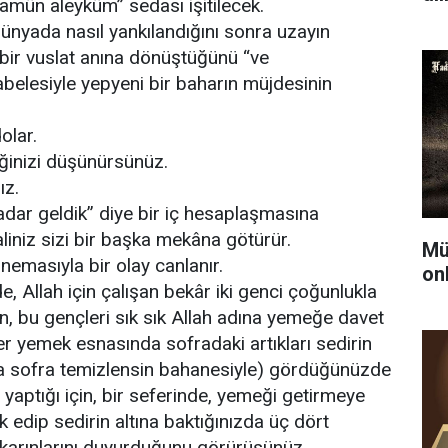
amün aleyküm” sedası işitilecek.
ünyada nasıl yankılandığını sonra uzayın
ir vuslat anına dönüştüğünü “ve
elesiyle yepyeni bir baharın müjdesinin
olar.
ğinizi düşünürsünüz.
ız.
kadar geldik” diye bir iç hesaplaşmasına
liniz sizi bir başka mekâna götürür.
Mü
nemasıyla bir olay canlanır.
on
, Allah için çalışan bekâr iki genci çoğunlukla
için, bu gençleri sık sık Allah adına yemeğe davet
er yemek esnasında sofradaki artıkları sedirin
üya sofra temizlensin bahanesiyle) gördüğünüzde
 yaptığı için, bir seferinde, yemeği getirmeye
k edip sedirin altına baktığınızda üç dört
 karınlarını duyurduğunu görürüsünüz.