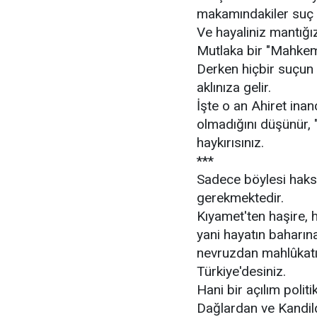
makamındakiler suç i
Ve hayaliniz mantığızl
Mutlaka bir "Mahkem
Derken hiçbir suçun
aklınıza gelir.
İşte o an Ahiret ina
olmadığını düşünür, 
haykırısınız.
***
Sadece böylesi haksı
gerekmektedir.
Kıyamet'ten haşire, h
yani hayatın baharın
nevruzdan mahlûkatın
Türkiye'desiniz.
Hani bir açılım poli
Dağlardan ve Kandild