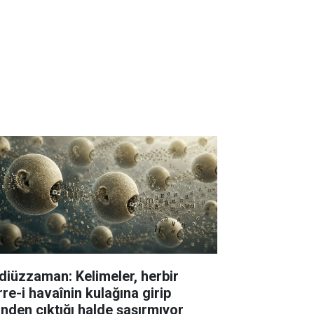
diüzzaman: Kelimeler, herbir
rre-i havaînin kulağına girip
linden çıktığı halde şaşırmıyor