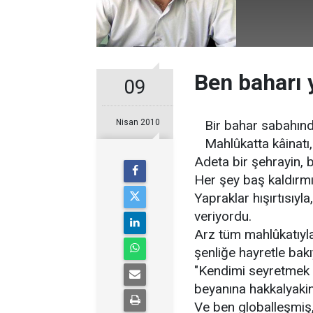
Ben baharı
09
Nisan 2010
Bir bahar sabahın
Mahlûkatta kâinatı
Adeta bir şehrayin, b
Her şey baş kaldırm
Yapraklar hışırtısıyla,
veriyordu.
Arz tüm mahlûkatıyl
şenliğe hayretle bak
"Kendimi seyretmek ve
beyanına hakkalyakin
Ve ben globalleşmiş, 