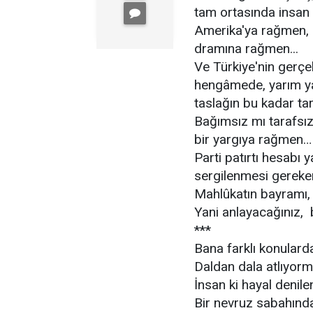
tam ortasında insan
Amerika'ya rağmen, I
dramına rağmen...
Ve Türkiye'nin gerçe
hengâmede, yarım yam
taslağın bu kadar ta
Bağımsız mı tarafsız
bir yargıya rağmen…
Parti patırtı hesabı
sergilenmesi gereken
Mahlûkatın bayramı, 
Yani anlayacağınız,
***
Bana farklı konulard
Daldan dala atlıyor
İnsan ki hayal denilen
Bir nevruz sabahında