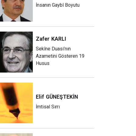
İnsanın Gaybî Boyutu
Zafer
KARLI
Sekîne Duası’nın
Azametini Gösteren 19
Husus
Elif
GÜNEŞTEKİN
İmtisal Sırrı