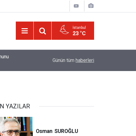
İstanbul
23 °C
01:15
Güldüren de O’dur, ağlatan da O’dur, öldüren de O’
Günün tüm
haberleri
N YAZILAR
Osman
SUROĞLU