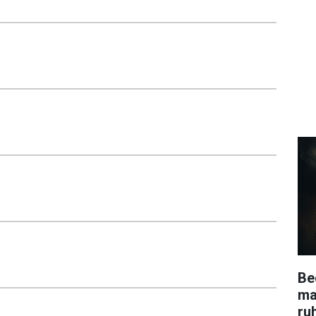
Be
ma
ru