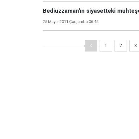
Bediüzzaman'ın siyasetteki muhte
25 Mayıs 2011 Çarşamba 06:45
1
2
3