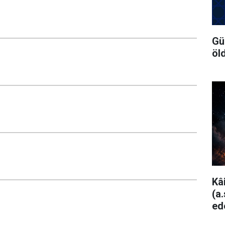
Gü
öl
Kâ
(a
ed