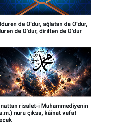
ldüren de O’dur, ağlatan da O’dur,
düren de O’dur, dirilten de O’dur
inattan risalet-i Muhammediyenin
.s.m.) nuru çıksa, kâinat vefat
ecek