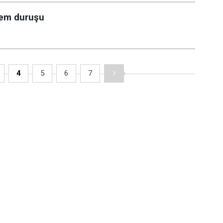
şem duruşu
4
5
6
7