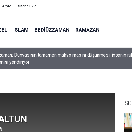
Arşiv
Sitene Ekle
ZEL
İSLAM
BEDIÜZZAMAN
RAMAZAN
ını yerde sürünmeyecek şekilde yukarıda tut
SO
 ALTUN