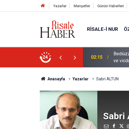
Yazarlar
Manşetler
Günün Haberleri
RISALE-I NUR
Ö
en mahvolmasını düşünmesi, insanın ruhunu
24
01:45
Paçalar
Anasayfa
Yazarlar
Sabri ALTUN
Sabri