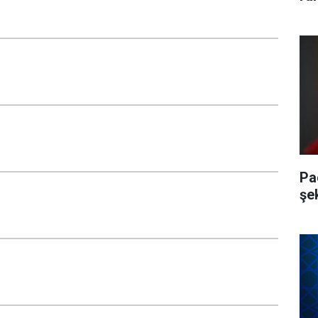
Pa
şe