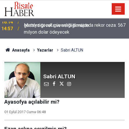
Meta'ya çocuk güvenliği davasında rekor ceza: 567
14:57
milyon dolar ödeyecek
Anasayfa
Yazarlar
Sabri ALTUN
Sabri ALTUN
Ayasofya açılabilir mi?
01 Eylül 2017 Cuma 06:48