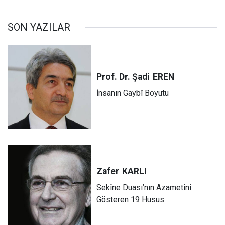
SON YAZILAR
Prof. Dr. Şadi
EREN
İnsanın Gaybî Boyutu
Zafer
KARLI
Sekîne Duası’nın Azametini
Gösteren 19 Husus