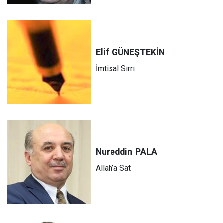
Elif
GÜNEŞTEKİN
İmtisal Sırrı
Nureddin
PALA
Allah’a Sat