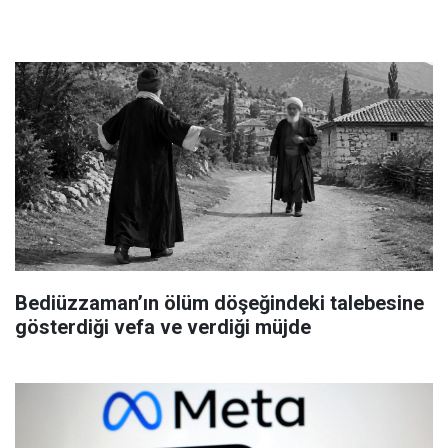
Bediüzzaman’ın ölüm döşeğindeki talebesine
gösterdiği vefa ve verdiği müjde