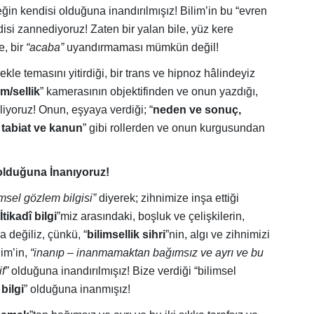
ğin kendisi olduğuna inandırılmışız! Bilim’in bu “evren
isi zannediyoruz! Zaten bir yalan bile, yüz kere
e, bir
“acaba”
uyandırmaması mümkün değil!
ekle temasını yitirdiği, bir trans ve hipnoz hâlindeyiz
im/sellik
” kamerasının objektifinden ve onun yazdığı,
iyoruz! Onun, eşyaya verdiği; “
neden ve sonuç,
 tabiat ve kanun
” gibi rollerden ve onun kurgusundan
 olduğuna İnanıyoruz!
imsel gözlem bilgisi”
diyerek; zihnimize inşa ettiği
İtikadî bilgi
”miz arasındaki, boşluk ve çelişkilerin,
a değiliz, çünkü, “
bilimsellik sihri
”nin, algı ve zihnimizi
lim’in,
“inanıp – inanmamaktan bağımsız ve ayrı ve bu
f”
olduğuna inandırılmışız! Bize verdiği “bilimsel
 bilgi
” olduğuna inanmışız!