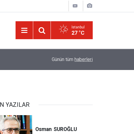
İstanbul
27 °C
israilin esir aldığı Dr. Ebu Safiyye'nin, uğradığı 
14:52
Günün tüm
haberleri
kırıldı
N YAZILAR
Osman
SUROĞLU