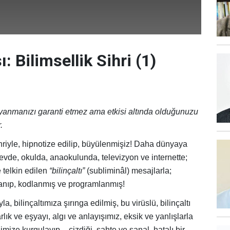
ı: Bilimsellik Sihri (1)
uyanmanızı garanti etmez ama etkisi altında olduğunuzu
.
ihriyle, hipnotize edilip, büyülenmişiz! Daha dünyaya
de, okulda, anaokulunda, televizyon ve internette;
e telkin edilen
“bilinçaltı”
(subliminâl) mesajlarla;
lanıp, kodlanmış ve programlanmış!
ıyla, bilinçaltımıza şırınga edilmiş, bu virüslü, bilinçaltı
lık ve eşyayı, algı ve anlayışımız, eksik ve yanlışlarla
hnimize kurgulayıp – çizdiği, sahte ve sanal, hatalı bir