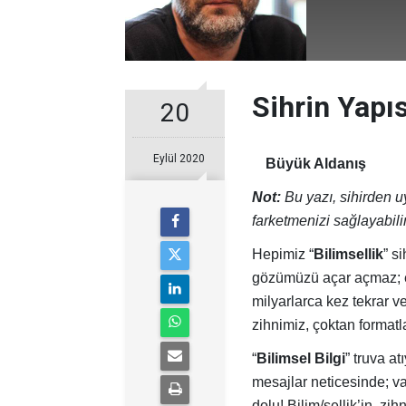
Sihrin Yapıs
20
Eylül 2020
Büyük Aldanış
Not:
Bu yazı, sihirden 
farketmenizi sağlayabilir
Hepimiz “
Bilimsellik
” s
gözümüzü açar açmaz; ev
milyarlarca kez tekrar v
zihnimiz, çoktan format
“
Bilimsel Bilgi
” truva at
mesajlar neticesinde; var
dolu! Bilim/sellik’in, zi