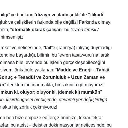
bilgi
” ve bunların “
dizayn ve ifade şekli
” ile
“itikadî
luk ve çelişkilerin farkında bile değiliz! Farkında olmayı
m’in, “
otomatik olarak çalışan
” bu
‘evren temsil /
enimsemişiz!
areket ve neticesinde, “
fail
”e (Tanrı’ya) ihtiyaç duymadığı
kendine başardığı, bilimin bu “evren tasavvuru”na; artık
” olmasa bile, evrende bu işlerin gerçekleşebileceğini
iyom, önkabüle yaslanan: “
Madde ve Enerji + Tabiât
Sonuç + Tesadüf ve Zorunluluk + Uzun Zaman ve
ün
” denklemine inanmakta, bir sakınca görmüyoruz!
mkün ki, oluyor; oluyor ki, (demek ki) mümkün
”
tın, kısırdöngüsel bir biçimde, devamlı yer değiştirdiği)
nmakta hiç zorluk çekmiyoruz!
beri bize empoze edilen; zihnimize, tekrar tekrar
arlar; bu ateist – deist endoktrinasyonlar neticesinde; bu