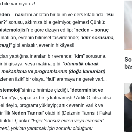
a bile varmıyoruz!
eden – nasıl
”ını anlatan bir bilim ve ders kitabında; “
Bu
or?
” sorusu, aklımıza bile gelmiyor, gelmez! Çünkü:
pistemolojisi
”ne göre dizayn edilip; “
neden – sonuç
anlatılan, evrenin bilimsel tasvirlerinde;
“
kim’ sorusuna,
(muş)
”
gibi anlatılır, evrenin hikâyesi!
ları yaptığına inanılan bir evrende; “
kim
” sorusuna,
So
ir bilgisayar veya makina gibi;
“
otomatik olarak
ba
 mekanizma ve programlarının (doğa kanunları)
lenen fizikî bir olaya, “
fail
” aramaya ne gerek var!...
istemoloji
”sinin zihnimize çizdiği, “
determinist ve
“Tanrı”ya, yapacak bir iş kalmamıştır! Artık O, olsa olsa;
belirleyip, programı yükleyip; artık evrenin varlık ve
r “
İlk Neden Tanrısı
” olabilir! (Deizmin Tanrısı!) Fakat
 kabüldür. Çünkü:
“Eğer ‘sonsuz evren veya evrenler’
evreni, yok’tan yaratmak için zorunlu olduğunu