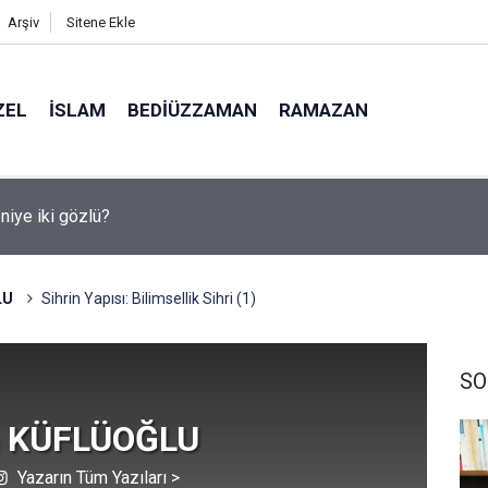
Arşiv
Sitene Ekle
ZEL
İSLAM
BEDIÜZZAMAN
RAMAZAN
medya, derslerde başarısızlığa yol açıyor
LU
Sihrin Yapısı: Bilimsellik Sihri (1)
SO
n KÜFLÜOĞLU
Yazarın Tüm Yazıları >