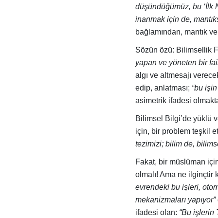
düşündüğümüz, bu ‘İlk N
inanmak için de, mantıks
bağlamından, mantık v
Sözün özü: Bilimsellik F
yapan ve yöneten bir fai
algı ve altmesajı verecek
edip, anlatması;
“bu işin
asimetrik ifadesi olmakt
Bilimsel Bilgi’de yüklü v
için, bir problem teşkil 
tezimizi; bilim de, bilims
Fakat, bir müslüman içi
olmalı! Ama ne ilginçtir k
evrendeki bu işleri, oto
mekanizmaları yapıyor”
ifadesi olan:
“Bu işlerin 