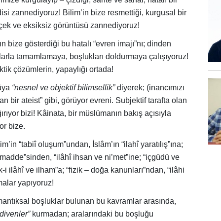
isi zannediyoruz! Bilim’in bize resmettiği, kurgusal bir
rçek ve eksiksiz görüntüsü zannediyoruz!
n bize gösterdiği bu hatalı “evren imajı”nı; dinden
arla tamamlamaya, boşlukları doldurmaya çalışıyoruz!
tik çözümlerin, yapaylığı ortada!
güya
“nesnel ve objektif bilimsellik”
diyerek; (inancımızı
 bir ateist” gibi, görüyor evreni. Subjektif tarafta olan
ğırıyor bizi! Kâinata, bir müslümanın bakış açısıyla
or bize.
m’in “tabiî oluşum”undan, İslâm’ın “ilahî yaratılış”ına;
madde”sinden, “ilâhî ihsan ve ni’met”ine; “içgüdü ve
k-i ilâhî ve ilham”a; “fizik – doğa kanunları”ndan, “ilâhi
malar yapıyoruz!
 mantıksal boşluklar bulunan bu kavramlar arasında,
divenler”
kurmadan; aralarındaki bu boşluğu