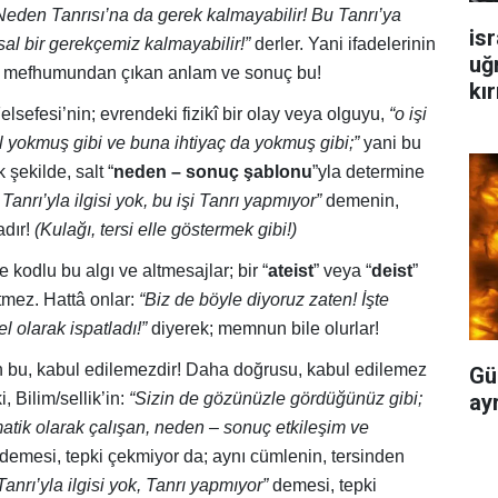
eden Tanrısı’na da gerek kalmayabilir! Bu Tanrı’ya
isr
al bir gerekçemiz kalmayabilir!”
derler. Yani ifadelerinin
uğ
e mefhumundan çıkan anlam ve sonuç bu!
kır
elsefesi’nin; evrendeki fizikî bir olay veya olguyu,
“o işi
l yokmuş gibi ve buna ihtiyaç da yokmuş gibi;”
yani bu
 şekilde, salt “
neden – sonuç şablonu
”yla determine
 Tanrı’yla ilgisi yok, bu işi Tanrı yapmıyor”
demenin,
adır!
(Kulağı, tersi elle göstermek gibi!)
e kodlu bu algı ve altmesajlar; bir “
ateist
” veya “
deist
”
etmez. Hattâ onlar:
“Biz de böyle diyoruz zaten! İşte
el olarak ispatladı!”
diyerek; memnun bile olurlar!
n bu, kabul edilemezdir! Daha doğrusu, kabul edilemez
Gü
ayr
i, Bilim/sellik’in:
“Sizin de gözünüzle gördüğünüz gibi;
matik olarak çalışan, neden – sonuç etkileşim ve
demesi, tepki çekmiyor da; aynı cümlenin, tersinden
Tanrı’yla ilgisi yok, Tanrı yapmıyor”
demesi, tepki