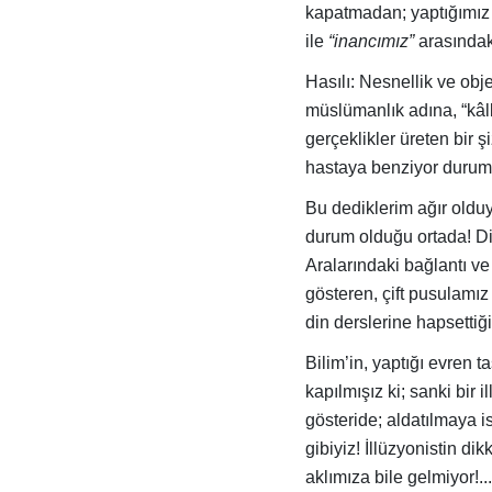
kapatmadan; yaptığımız 
ile
“inancımız”
arasındak
Hasılı: Nesnellik ve obje
müslümanlık adına, “kâl
gerçeklikler üreten bir 
hastaya benziyor duru
Bu dediklerim ağır olduys
durum olduğu ortada! Di
Aralarındaki bağlantı ve 
gösteren, çift pusulamız 
din derslerine hapsettiğ
Bilim’in, yaptığı evren t
kapılmışız ki; sanki bir i
gösteride; aldatılmaya i
gibiyiz! İllüzyonistin d
aklımıza bile gelmiyor!.