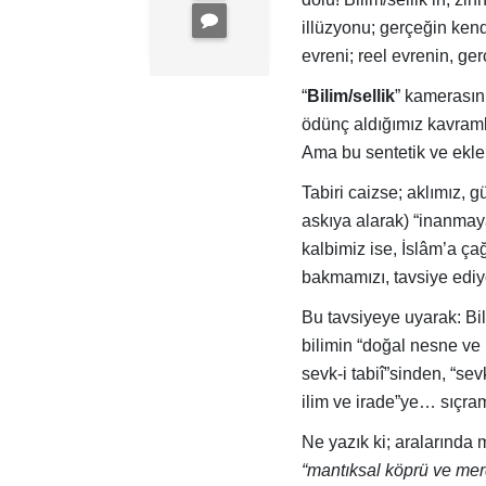
illüzyonu; gerçeğin kend
evreni; reel evrenin, ge
“
Bilim/sellik
” kamerasını
ödünç aldığımız kavraml
Ama bu sentetik ve eklek
Tabiri caizse; aklımız, 
askıya alarak) “inanmayan
kalbimiz ise, İslâm’a ça
bakmamızı, tavsiye ediy
Bu tavsiyeye uyarak: Bili
bilimin “doğal nesne ve 
sevk-i tabiî”sinden, “sev
ilim ve irade”ye… sıçra
Ne yazık ki; aralarında
“mantıksal köprü ve mer