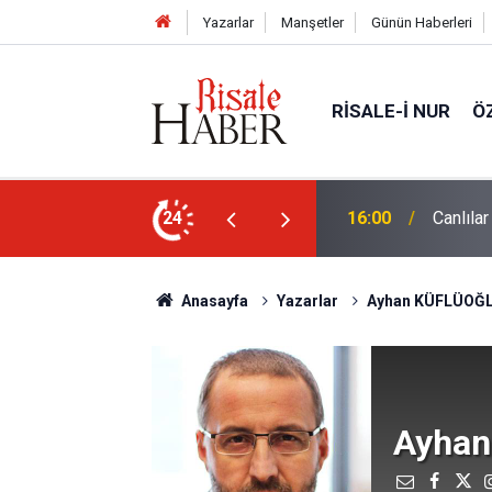
Yazarlar
Manşetler
Günün Haberleri
RISALE-I NUR
Ö
24
15:35
Sosyal 
Anasayfa
Yazarlar
Ayhan KÜFLÜOĞ
Ayha