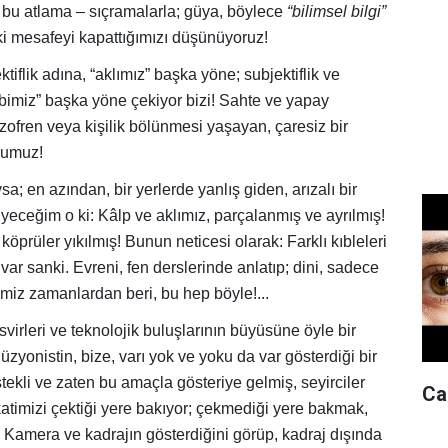
bu atlama – sıçramalarla; güya, böylece
“bilimsel bilgi”
i mesafeyi kapattığımızı düşünüyoruz!
ktiflik adına, “aklımız” başka yöne; subjektiflik ve
bimiz” başka yöne çekiyor bizi! Sahte ve yapay
şizofren veya kişilik bölünmesi yaşayan, çaresiz bir
mumuz!
a; en azından, bir yerlerde yanlış giden, arızalı bir
yeceğim o ki: Kâlp ve aklımız, parçalanmış ve ayrılmış!
köprüler yıkılmış! Bunun neticesi olarak: Farklı kıbleleri
var sanki. Evreni, fen derslerinde anlatıp; dini, sadece
imiz zamanlardan beri, bu hep böyle!...
asvirleri ve teknolojik buluşlarının büyüsüne öyle bir
llüzyonistin, bize, varı yok ve yoku da var gösterdiği bir
stekli ve zaten bu amaçla gösteriye gelmiş, seyirciler
Can
ikkatimizi çektiği yere bakıyor; çekmediği yere bakmak,
.. Kamera ve kadrajın gösterdiğini görüp, kadraj dışında