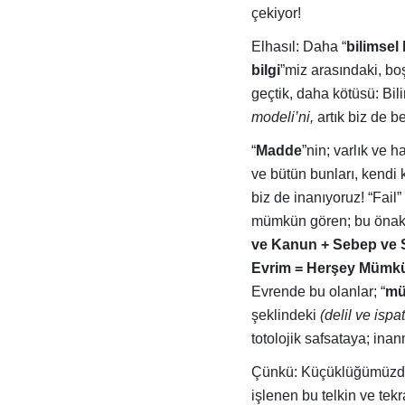
çekiyor!
Elhasıl: Daha “
bilimsel 
bilgi
”miz arasındaki, boş
geçtik, daha kötüsü: Bili
modeli’ni,
artık biz de b
“
Madde
”nin; varlık ve h
ve bütün bunları, kendi 
biz de inanıyoruz! “Fail
mümkün gören; bu önaks
ve Kanun + Sebep ve 
Evrim = Herşey Mümk
Evrende bu olanlar; “
mü
şeklindeki
(delil ve ispa
totolojik safsataya; ina
Çünkü: Küçüklüğümüzden 
işlenen bu telkin ve tekr