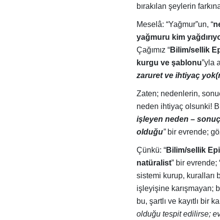
bırakılan şeylerin farkın
Meselâ: “Yağmur”un, “
n
yağmuru kim yağdırıy
Çağımız “
Bilim/sellik E
kurgu ve şablonu
”yla 
zaruret ve ihtiyaç yok
Zaten; nedenlerin, sonuç
neden ihtiyaç olsunki! B
işleyen neden – sonuç
olduğu
”
bir evrende; göz
Çünkü: “
Bilim/sellik Ep
natüralist
” bir evrende; 
sistemi kurup, kuralları 
işleyişine karışmayan; bi
bu, şartlı ve kayıtlı bir
olduğu tespit edilirse; 