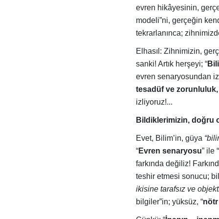
evren hikâyesinin, gerçe
modeli”ni, gerçeğin kend
tekrarlanınca; zihnimizd
Elhasıl: Zihnimizin, gerç
sanki! Artık herşeyi; “
Bil
evren senaryosundan izl
tesadüf ve zorunluluk,
izliyoruz!...
Bildiklerimizin, doğru
Evet, Bilim’in, güya
“bil
“
Evren senaryosu
” ile “
farkında değiliz! Farkınd
teshir etmesi sonucu; bi
ikisine tarafsız ve objekti
bilgiler”in; yüksüz, “
nötr