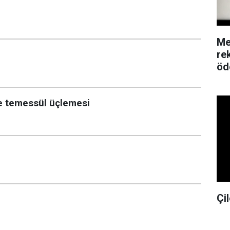
Me
re
öd
ve temessül üçlemesi
Çil