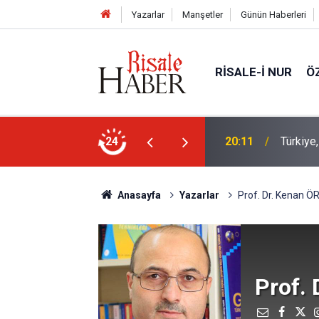
Yazarlar
Manşetler
Günün Haberleri
RISALE-I NUR
Ö
Bediüzz
kistan Ortak Savunma Anlaşması imzaladı
24
16:14
müjde
Anasayfa
Yazarlar
Prof. Dr. Kenan Ö
Prof.