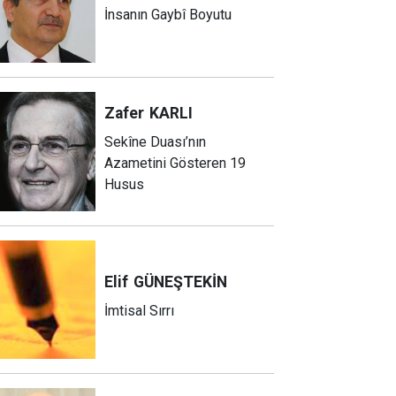
İnsanın Gaybî Boyutu
Zafer
KARLI
Sekîne Duası’nın
Azametini Gösteren 19
Husus
Elif
GÜNEŞTEKİN
İmtisal Sırrı