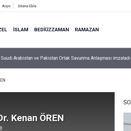
Arşiv
Sitene Ekle
ZEL
İSLAM
BEDIÜZZAMAN
RAMAZAN
aman’ın ölüm döşeğindeki talebesine gösterdiği vefa ve verdiği
REN
SO
 Dr. Kenan ÖREN