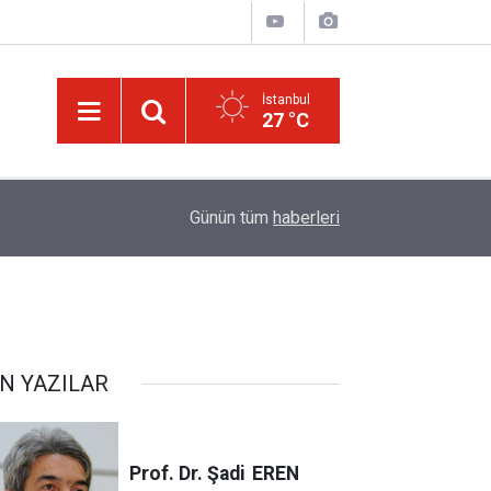
İstanbul
27 °C
14:57
Meta'ya çocuk güvenliği davasında rekor ceza:
Günün tüm
haberleri
N YAZILAR
Prof. Dr. Şadi
EREN