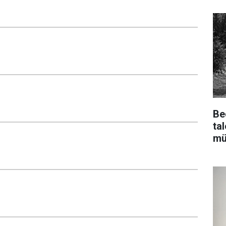
Be
ta
mü