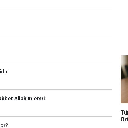
idir
bbet Allah’ın emri
Tü
Or
yor?