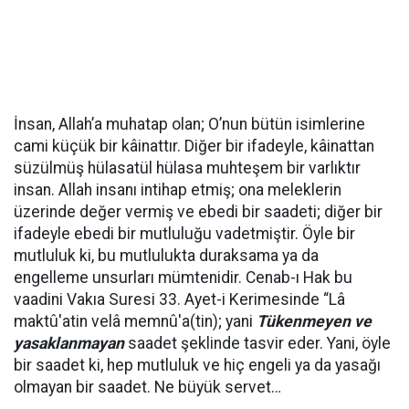
İnsan, Allah’a muhatap olan; O’nun bütün isimlerine
cami küçük bir kâinattır. Diğer bir ifadeyle, kâinattan
süzülmüş hülasatül hülasa muhteşem bir varlıktır
insan. Allah insanı intihap etmiş; ona meleklerin
üzerinde değer vermiş ve ebedi bir saadeti; diğer bir
ifadeyle ebedi bir mutluluğu vadetmiştir. Öyle bir
mutluluk ki, bu mutlulukta duraksama ya da
engelleme unsurları mümtenidir. Cenab-ı Hak bu
vaadini Vakıa Suresi 33. Ayet-i Kerimesinde “Lâ
maktû'atin velâ memnû'a(tin); yani
Tükenmeyen ve
yasaklanmayan
saadet şeklinde tasvir eder. Yani, öyle
bir saadet ki, hep mutluluk ve hiç engeli ya da yasağı
olmayan bir saadet. Ne büyük servet…