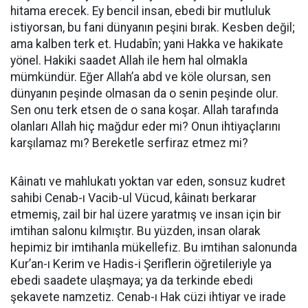
hitama erecek. Ey bencil insan, ebedi bir mutluluk
istiyorsan, bu fani dünyanın peşini bırak. Kesben değil;
ama kalben terk et. Hudabîn; yani Hakka ve hakikate
yönel. Hakiki saadet Allah ile hem hal olmakla
mümkündür. Eğer Allah’a abd ve köle olursan, sen
dünyanın peşinde olmasan da o senin peşinde olur.
Sen onu terk etsen de o sana koşar. Allah tarafında
olanları Allah hiç mağdur eder mi? Onun ihtiyaçlarını
karşılamaz mı? Bereketle serfiraz etmez mi?
Kâinatı ve mahlukatı yoktan var eden, sonsuz kudret
sahibi Cenab-ı Vacib-ul Vücud, kâinatı berkarar
etmemiş, zail bir hal üzere yaratmış ve insan için bir
imtihan salonu kılmıştır. Bu yüzden, insan olarak
hepimiz bir imtihanla mükellefiz. Bu imtihan salonunda
Kur’an-ı Kerim ve Hadis-i Şeriflerin öğretileriyle ya
ebedi saadete ulaşmaya; ya da terkinde ebedi
şekavete namzetiz. Cenab-ı Hak cüzi ihtiyar ve irade