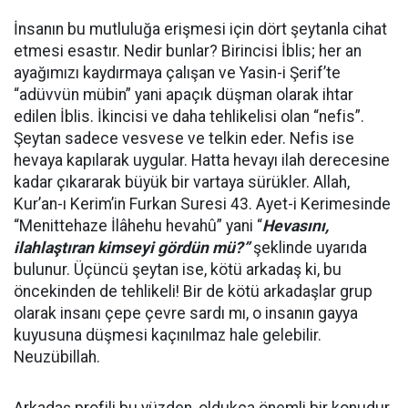
İnsanın bu mutluluğa erişmesi için dört şeytanla cihat
etmesi esastır. Nedir bunlar? Birincisi İblis; her an
ayağımızı kaydırmaya çalışan ve Yasin-i Şerif’te
“adüvvün mübin” yani apaçık düşman olarak ihtar
edilen İblis. İkincisi ve daha tehlikelisi olan “nefis”.
Şeytan sadece vesvese ve telkin eder. Nefis ise
hevaya kapılarak uygular. Hatta hevayı ilah derecesine
kadar çıkararak büyük bir vartaya sürükler. Allah,
Kur’an-ı Kerim’in Furkan Suresi 43. Ayet-i Kerimesinde
“Menittehaze İlâhehu hevahû” yani “
Hevasını,
ilahlaştıran kimseyi gördün mü?”
şeklinde uyarıda
bulunur. Üçüncü şeytan ise, kötü arkadaş ki, bu
öncekinden de tehlikeli! Bir de kötü arkadaşlar grup
olarak insanı çepe çevre sardı mı, o insanın gayya
kuyusuna düşmesi kaçınılmaz hale gelebilir.
Neuzübillah.