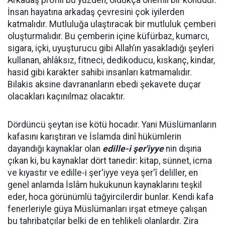
Arkadaş profili bu yüzden, oldukça önemli bir konudur.
İnsan hayatına arkadaş çevresini çok iyilerden
katmalıdır. Mutluluğa ulaştıracak bir mutluluk çemberi
oluşturmalıdır. Bu çemberin içine küfürbaz, kumarcı,
sigara, içki, uyuşturucu gibi Allah’ın yasakladığı şeyleri
kullanan, ahlâksız, fitneci, dedikoducu, kıskanç, kindar,
hasid gibi karakter sahibi insanları katmamalıdır.
Bilakis aksine davrananların ebedi şekavete duçar
olacakları kaçınılmaz olacaktır.
Dördüncü şeytan ise kötü hocadır. Yani Müslümanların
kafasını karıştıran ve İslamda dinî hükümlerin
dayandığı kaynaklar olan
edille-i şer'iyye
nin dışına
çıkan ki, bu kaynaklar dört tanedir: kitap, sünnet, icma
ve kıyastır ve edille-i şer'iyye veya şer'î deliller, en
genel anlamda İslâm hukukunun kaynaklarını teşkil
eder, hoca görünümlü tağyircilerdir bunlar. Kendi kafa
fenerleriyle güya Müslümanları irşat etmeye çalışan
bu tahribatçılar belki de en tehlikeli olanlardır. Zira