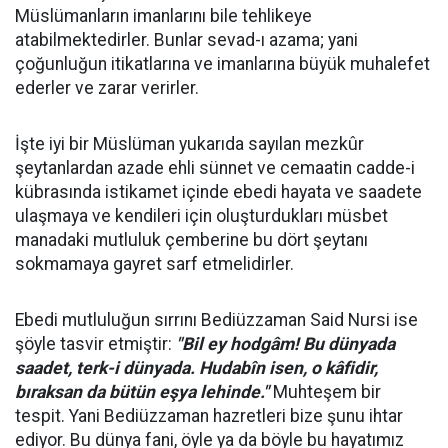
Müslümanların imanlarını bile tehlikeye
atabilmektedirler. Bunlar sevad-ı azama; yani
çoğunluğun itikatlarına ve imanlarına büyük muhalefet
ederler ve zarar verirler.
İşte iyi bir Müslüman yukarıda sayılan mezkûr
şeytanlardan azade ehli sünnet ve cemaatin cadde-i
kübrasında istikamet içinde ebedi hayata ve saadete
ulaşmaya ve kendileri için oluşturdukları müsbet
manadaki mutluluk çemberine bu dört şeytanı
sokmamaya gayret sarf etmelidirler.
Ebedi mutluluğun sırrını Bediüzzaman Said Nursi ise
şöyle tasvir etmiştir:
"Bil ey hodgâm! Bu dünyada
saadet, terk-i dünyada. Hudabîn isen, o kâfidir,
bıraksan da bütün eşya lehinde."
Muhteşem bir
tespit. Yani Bediüzzaman hazretleri bize şunu ihtar
ediyor. Bu dünya fani, öyle ya da böyle bu hayatımız