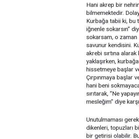
Hani akrep bir nehr
bilmemektedir. Dolay
Kurbağa tabii ki, bu 
iğnenle sokarsın” diy
sokarsam, o zaman ik
savunur kendisini. K
akrebi sırtına alarak
yaklaşırken, kurbağ
hissetmeye başlar ve
Çırpınmaya başlar ve
hani beni sokmayacak
sırıtarak, “Ne yapa
mesleğim” diye karşıl
Unutulmaması gereken
dikenleri, topuzları 
bir getirisi olabilir