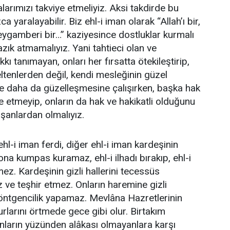
ımızı takviye etmeliyiz. Aksi takdirde bu
ca yaralayabilir. Biz ehl-i iman olarak “Allah’ı bir,
 peygamberi bir…” kaziyesince dostluklar kurmalı
azık atmamalıyız. Yani tahtieci olan ve
kı tanımayan, onları her fırsatta ötekileştirip,
ltenlerden değil, kendi mesleğinin güzel
 daha da güzelleşmesine çalışırken, başka hak
e etmeyip, onların da hak ve hakikatli olduğunu
şanlardan olmalıyız.
l-i iman ferdi, diğer ehl-i iman kardeşinin
na kumpas kuramaz, ehl-i ilhadı bırakıp, ehl-i
z. Kardeşinin gizli hallerini tecessüs
z ve teşhir etmez. Onların haremine gizli
öntgencilik yapamaz. Mevlâna Hazretlerinin
rlarını örtmede gece gibi olur. Birtakım
lanların yüzünden alâkası olmayanlara karşı