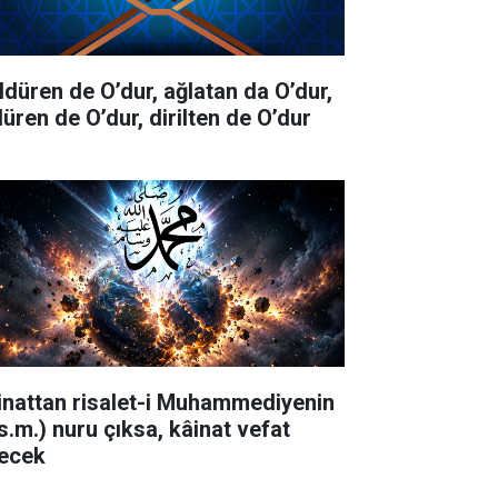
ldüren de O’dur, ağlatan da O’dur,
düren de O’dur, dirilten de O’dur
inattan risalet-i Muhammediyenin
.s.m.) nuru çıksa, kâinat vefat
ecek