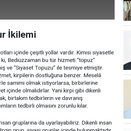
r İkilemi
ları içinde çeşitli yollar vardır. Kimisi siyasetle
 ki, Bediüzzaman bu tür hizmeti “topuz”
iş ve “Siyaset Topuzu” ile tesmiye etmiştir.
izmet, kirpilerin dostluğuna benzer. Meselâ
erle samimi olmak istiyorlarsa, birbirlerine
 içinde olmalıdırlar. Yani kirpi gibi dikenli
ak, birtakım tedbirlerin ve davranış
mların tedbirli olmasını zorunlu kılar.
san gruplarına da uyarlayabiliriz. Dikenli insan
lirgin grup, siyasi gruplar içinde bulunmaktadır.