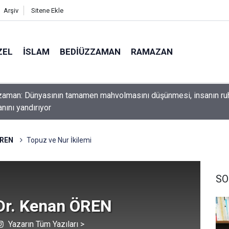
Arşiv
Sitene Ekle
ZEL
İSLAM
BEDIÜZZAMAN
RAMAZAN
ını yerde sürünmeyecek şekilde yukarıda tut
ÖREN
Topuz ve Nur İkilemi
SO
 Dr. Kenan ÖREN
Yazarın Tüm Yazıları >