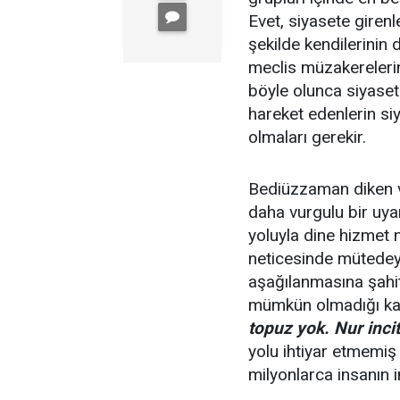
Evet, siyasete girenl
şekilde kendilerinin
meclis müzakerelerin
böyle olunca siyaset a
hareket edenlerin siy
olmaları gerekir.
Bediüzzaman diken ve
daha vurgulu bir uya
yoluyla dine hizmet ni
neticesinde mütedeyy
aşağılanmasına şahit
mümkün olmadığı kana
topuz yok. Nur incit
yolu ihtiyar etmemiş 
milyonlarca insanın 