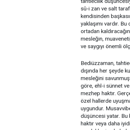
tahtiecilik düşüncesiyl
sû-i zan ve salt taraf
kendisinden başkasın
yaklaşımı vardır. Bu
ortadan kaldıracağı
mesleğin, muaveneti, d
ve saygıyı önemli ö
Bediüzzaman, tahtieci
dışında her şeyde k
mesleğini savunmuşt
göre, ehl-i sünnet ve
mezhep haktır. Gerçe
özel hallerde uyuşmas
uygundur. Musavvibe 
düşüncesi yatar. B
haktır veya daha iyi