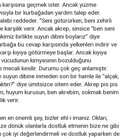
in karşısına geçmek ister. Ancak yüzme
ısıyla bir kurbağadan yardım talep eder.
talebi reddeder. “Seni götürürken, beni zehirli
e karşılık verir. Ancak akrep, sinsice “ben seni
imiz birlikte suyun dibini boylarız” diye
urbağa bu cevap karşısında yelkenleri indirir ve
 karşı kıyıya götürmeye başlar. Ancak kıyıya
a vücudunun kimyasının bozulduğunu
 mecali kesilir. Durumu çok geç anlamıştır.
 suyun dibine inmeden son bir hamle ile “alçak,
tın?” diye ümitsizce sitem eder. Akrep pis pis
yım, huyum kurusun, ben akrebim, sokmak benim
ık verir.
 en önemli şey, bizler ehl-i imanız. Okları,
bize dönük olanlarla dostluk etmenin bize ne gibi
. Bu çok iyi değerlendirmeli ve dostluk yaparken de