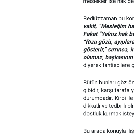
meslekler ise hak de
Bediüzzaman bu ko
vakit, “Mesleğim ha
Fakat “Yalnız hak 
“Rıza gözü, ayıplara
gösterir,” sırrınca,
olamaz, başkasının
diyerek tahtiecilere
Bütün bunları göz ön
gibidir, karşı tarafa
durumdadır. Kirpi il
dikkatli ve tedbirli o
dostluk kurmak istey
Bu arada konuyla ili