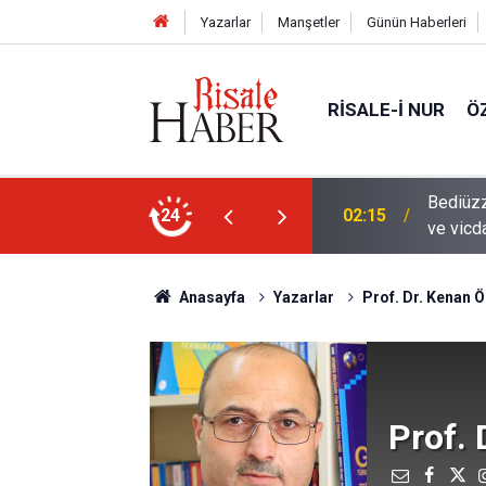
Yazarlar
Manşetler
Günün Haberleri
RISALE-I NUR
Ö
en mahvolmasını düşünmesi, insanın ruhunu
24
01:45
Paçalar
Anasayfa
Yazarlar
Prof. Dr. Kenan 
Prof.