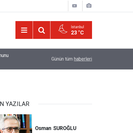
İstanbul
23 °C
01:15
Güldüren de O’dur, ağlatan da O’dur, öldüren de O’
Günün tüm
haberleri
N YAZILAR
Osman
SUROĞLU