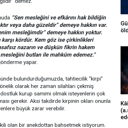
ğildir” demez.
nuda
“Sen mesleğini ve efkârını hak bildiğin
Gü
ktır veya daha güzeldir” demeye hakkın var.
öl
benim mesleğimdir” demeye hakkın yoktur.
 karşı kördür. Kem göz ise çirkinlikleri
 insafsız nazarın ve düşkün fikrin hakem
 mesleğini butlan ile mahkûm edemez."
 gönderme yapar.
ünde bulundurduğumuzda, tahtiecilik “kirpi”
 yönelik olarak her zaman silahları çekmiş
e dostluk kurup samimi olmak isteyenlerin çok
lması gerekir. Aksi takdirde kirpinin okları onunla
Kâ
enlere büyük zarar verebilir.
(a
ed
şkili olan bir anekdottan bahsetmek istiyorum.