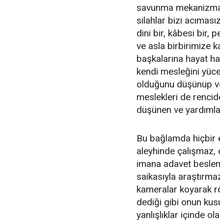
savunma mekanizmalar
silahlar bizi acımasız
dini bir, kâbesi bir,
ve asla birbirimize k
başkalarına hayat hak
kendi mesleğini yüce
olduğunu düşünüp ve
meslekleri de rencid
düşünen ve yardımla
Bu bağlamda hiçbir eh
aleyhinde çalışmaz, o
imana adavet besleme
saikasıyla araştırma
kameralar koyarak r
dediği gibi onun kusu
yanlışlıklar içinde o