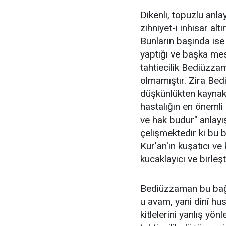
Dikenli, topuzlu anl
zihniyet-i inhisar alt
Bunların başında ise 
yaptığı ve başka mes
tahtiecilik Bediüzza
olmamıştır. Zira Bed
düşkünlükten kaynak
hastalığın en önemli 
ve hak budur" anlayı
çelişmektedir ki bu b
Kur'an'ın kuşatıcı ve
kucaklayıcı ve birleşt
Bediüzzaman bu bağl
u avam, yani dinî hus
kitlelerini yanlış yö