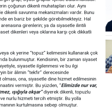
erin çoğunun dikenli muhatapları olur. Aynı
 de dikenli savunma mekanizmaları vardır. Bunu
de en bariz bir şekilde görebilmekteyiz. Hal
renasına girenlerin; ya da siyasetle ilintili
aset dikenleri veya oklarına karşı çok dikkatli
ya ok yerine “topuz” kelimesini kullanarak çok
rıda bulunmuştur. Kendisinin, bir zaman siyaset
yetiyle, siyasetle ilgilenmesi ve bu ilgi
in bir âlimin “tekfir” derecesinde
 olması, ona, siyasetle dine hizmet edilmesinin
atini vermiştir. Bu yüzden, “
Elimizde nur var,
mez, ışığıyla okşar”
diyerek dikenli, topuzlu
ve nurlu hizmeti tercih etmiştir. Bu yolla
imanının kurtulmasına sebep olmuştur.