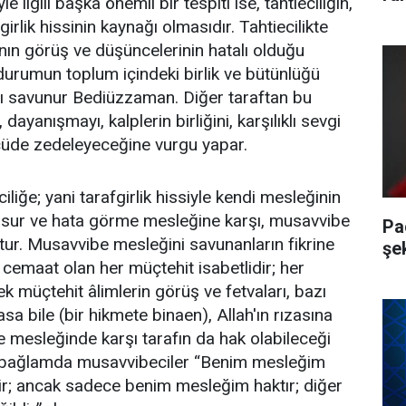
e ilgili başka önemli bir tespiti ise, tahtieciliğin,
girlik hissinin kaynağı olmasıdır. Tahtiecilikte
ın görüş ve düşüncelerinin hatalı olduğu
 durumun toplum içindeki birlik ve bütünlüğü
nı savunur Bediüzzaman. Diğer taraftan bu
ayanışmayı, kalplerin birliğini, karşılıklı sevgi
lçüde zedeleyeceğine vurgu yapar.
liğe; yani tarafgirlik hissiyle kendi mesleğinin
usur ve hata görme mesleğine karşı, musavvibe
Pa
ur. Musavvibe mesleğini savunanların fikrine
şe
 cemaat olan her müçtehit isabetlidir; her
k müçtehit âlimlerin görüş ve fetvaları, bazı
a bile (bir hikmete binaen), Allah'ın rızasına
mesleğinde karşı tarafın da hak olabileceği
u bağlamda musavvibeciler “Benim mesleğim
dir; ancak sadece benim mesleğim haktır; diğer