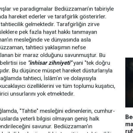
ayışlar ve paradigmalar Bediüzzaman’ın tabiriyle
ında hareket ederler ve tarafgirlik gösterirler.
tahtiecilik gelmektedir. Tarafgirliğin zirve
leklere pek fazla hayat hakkı tanımayan
man’ın mesleğinde ve dünyasında asla
iüzzaman, tahtieci yaklaşımın nefse
lanan bir maraz olduğunu savunmuştur. Bu
belirtisi ise
"inhisar zihniyeti"
yani "tek doğru
şıdır. Bu düşünce müspet hareket düsturlarıyla
ağlamda tahtieci, İslâm’ın ve dolayısıyla
 kucaklayıcı özelliklerini ve tüm toplumu kuşatıcı,
irici unsurlarını yok etmektedir.
amda, "Tahtie" mesleğini edinenlerin, cumhur-
Be
uslarda yeterli bilgisi olmayan geniş halk
ma
nlendirileceğini savunur. Bediüzzaman'ın
ru