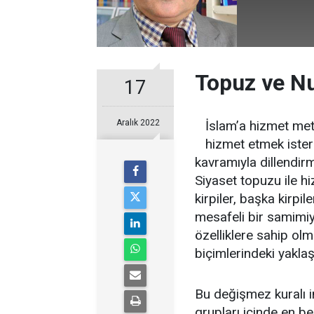
Topuz ve Nu
17
Aralık 2022
İslam’a hizmet metot
hizmet etmek ister
kavramıyla dillendirm
Siyaset topuzu ile h
kirpiler, başka kirpil
mesafeli bir samimiyet
özelliklere sahip olm
biçimlerindeki yaklaşı
Bu değişmez kuralı in
grupları içinde en be