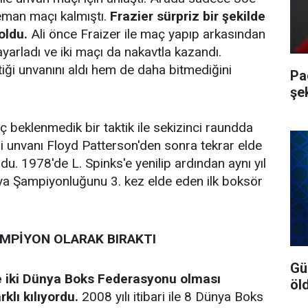
man maçı kalmıştı.
Frazier sürpriz bir şekilde
oldu.
Ali önce Fraizer ile maç yapıp arkasından
arladı ve iki maçı da nakavtla kazandı.
ği unvanını aldı hem de daha bitmediğini
Pa
şe
ç beklenmedik bir taktik ile sekizinci raundda
ği unvanı Floyd Patterson'den sonra tekrar elde
du. 1978'de L. Spinks'e yenilip ardından aynı yıl
ya Şampiyonluğunu 3. kez elde eden ilk boksör
AMPİYON OLARAK BIRAKTI
Gü
 iki Dünya Boks Federasyonu olması
öl
klı kılıyordu.
2008 yılı itibari ile 8 Dünya Boks