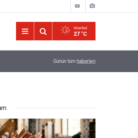
İstanbul
27 °C
16:05
Güneş Tutulması 12 Ağustos'ta: Türkiye'den gör
Günün tüm
haberleri
lam