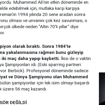
yordu. Muhammed Ali'nin etkin döneminde en
 elde edebilmek için, mutlaka karşı karşıya
oreman'in 1994 yılında 20 sene aradan sonra
onu olması ve unvanını çok kez savunması, o
çok ülkede neden "Altın 70'li yıllar" diye
or.
iyon olarak bıraktı. Sonra 1984'te
ına yakalanmasına rağmen bunu gizleyip
ı iki maç daha yapıp kaybetti.
İkisi de o vaktin
a Şampiyonları idi. (Eski sparring partneri
evor Berbick). Profesyonel döneminde sadece
iyat ve Dünya Şampiyonu olan Muhammed
 bütün şampiyonlar için tek isim olmayı başardı
ak üzere 56 maç kazandı.
SÖR DEĞİLDİ