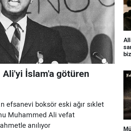
Al
san
bi
i'yi İslam'a götüren
 efsanevi boksör eski ağır sıklet
nu Muhammed Ali vefat
ahmetle anılıyor
Mü