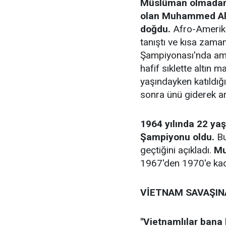
Müslüman olmadan 
olan Muhammed Ali,
doğdu.
Afro-Amerika
tanıştı ve kısa zama
Şampiyonası'nda amat
hafif sıklette altın 
yaşındayken katıldığ
sonra ünü giderek a
1964 yılında 22 yaş
Şampiyonu oldu.
Bu
geçtiğini açıkladı.
Mu
1967'den 1970'e kad
VİETNAM SAVAŞIN
"Vietnamlılar bana 