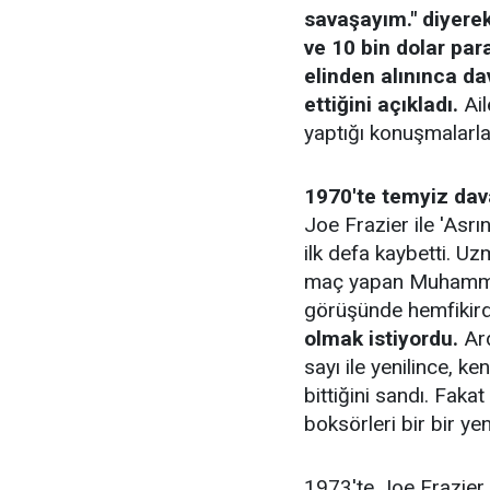
savaşayım." diyerek
ve 10 bin dolar par
elinden alınınca da
ettiğini açıkladı.
Ail
yaptığı konuşmalarla
1970'te temyiz dav
Joe Frazier ile 'Asrı
ilk defa kaybetti. 
maç yapan Muhammed 
görüşünde hemfikird
olmak istiyordu.
Ard
sayı ile yenilince, ke
bittiğini sandı. Faka
boksörleri bir bir ye
1973'te Joe Frazier 