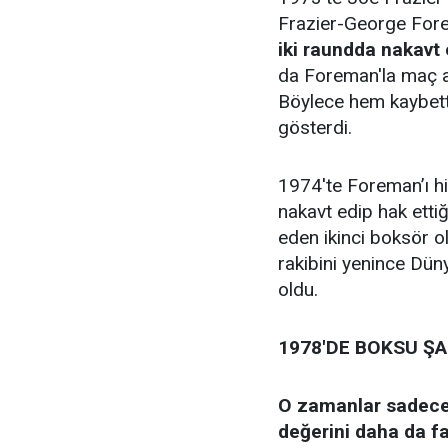
Frazier-George Fore
iki raundda nakavt 
da Foreman'la maç ay
Böylece hem kaybetti
gösterdi.
1974'te Foreman’ı hi
nakavt edip hak etti
eden ikinci boksör ol
rakibini yenince Dün
oldu.
1978'DE BOKSU Ş
O zamanlar sadece
değerini daha da far