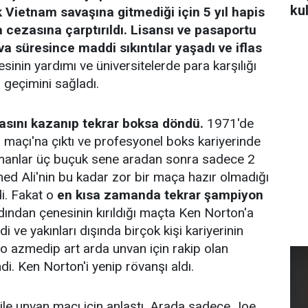
ku
 Vietnam savaşına gitmediği için 5 yıl hapis
a cezasına çarptırıldı. Lisansı ve pasaportu
va süresince maddi sıkıntılar yaşadı ve iflas
esinin yardımı ve üniversitelerde para karşılığı
 geçimini sağladı.
asını kazanıp tekrar boksa döndü.
1971'de
n maçı'na çıktı ve profesyonel boks kariyerinde
Uzmanlar üç buçuk sene aradan sonra sadece 2
Ali'nin bu kadar zor bir maça hazır olmadığı
i. Fakat o
en kısa zamanda tekrar şampiyon
ından çenesinin kırıldığı maçta Ken Norton'a
ndi ve yakınları dışında birçok kişi kariyerinin
t o azmedip art arda unvan için rakip olan
ndi. Ken Norton'i yenip rövanşı aldı.
ile unvan maçı için anlaştı. Arada sadece Joe