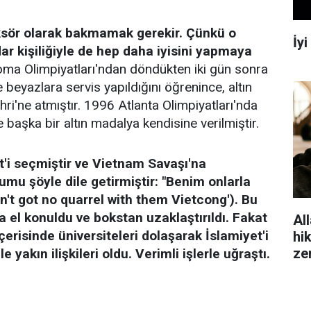
sör olarak bakmamak gerekir. Çünkü o
İy
r kişiliğiyle de hep daha iyisini yapmaya
a Olimpiyatları'ndan döndükten iki gün sonra
beyazlara servis yapıldığını öğrenince, altın
ri'ne atmıştır. 1996 Atlanta Olimpiyatları'nda
 başka bir altın madalya kendisine verilmiştir.
t'i seçmiştir ve Vietnam Savaşı'na
umu şöyle dile getirmiştir: "Benim onlarla
in't got no quarrel with them Vietcong'). Bu
 el konuldu ve bokstan uzaklaştırıldı. Fakat
All
çerisinde üniversiteleri dolaşarak İslamiyet'i
hi
ze
e yakın ilişkileri oldu. Verimli işlerle uğraştı.