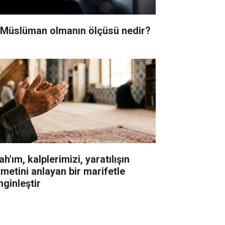
i Müslüman olmanın ölçüsü nedir?
ah'ım, kalplerimizi, yaratılışın
kmetini anlayan bir marifetle
nginleştir