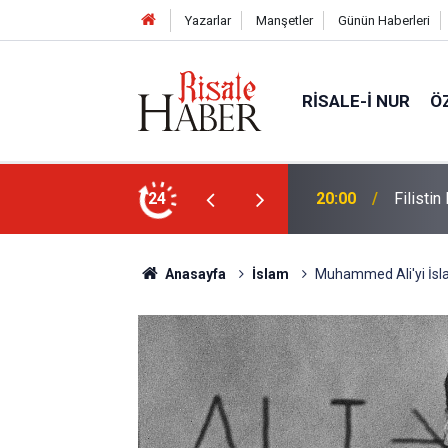
Yazarlar
Manşetler
Günün Haberleri
RISALE-I NUR
Ö
sız aktivist Müslüman oldu
24
17:03
Halamın
Anasayfa
İslam
Muhammed Ali'yi İsl