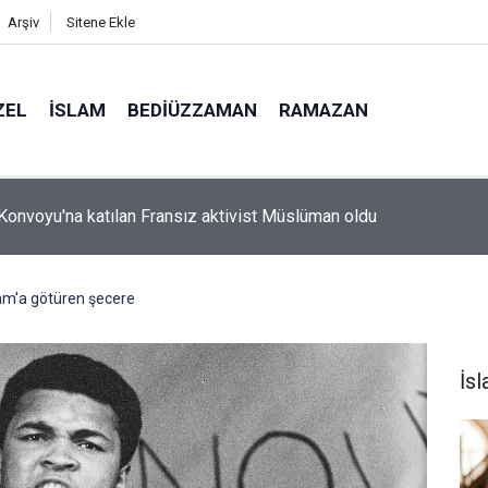
Arşiv
Sitene Ekle
ZEL
İSLAM
BEDIÜZZAMAN
RAMAZAN
 bıyığı olsa amcamdan evrim geçirdiğini söyleyebilir miydik?
am'a götüren şecere
İs