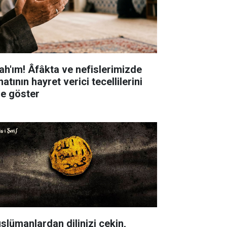
lah'ım! Âfâkta ve nefislerimizde
atının hayret verici tecellilerini
ze göster
slümanlardan dilinizi çekin,