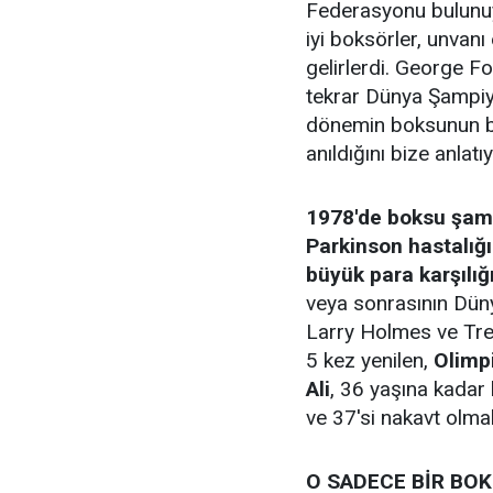
Federasyonu bulunu
iyi boksörler, unvanı
gelirlerdi. George F
tekrar Dünya Şampiy
dönemin boksunun bir
anıldığını bize anlatıy
1978'de boksu şamp
Parkinson hastalığ
büyük para karşılığ
veya sonrasının Düny
Larry Holmes ve Tr
5 kez yenilen,
Olimp
Ali
, 36 yaşına kadar
ve 37'si nakavt olm
O SADECE BİR BOK