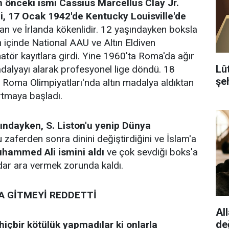
önceki ismi Cassius Marcellus Clay Jr.
 17 Ocak 1942'de Kentucky Louisville'de
n ve İrlanda kökenlidir. 12 yaşındayken boksla
n içinde National AAU ve Altın Eldiven
ör kayıtlara girdi. Yine 1960'ta Roma'da ağır
Lû
madalyayı alarak profesyonel lige döndü. 18
şeh
ı Roma Olimpiyatları'nda altın madalya aldıktan
rtmaya başladı.
ındayken, S. Liston'u yenip Dünya
 zaferden sonra dinini değiştirdiğini ve İslam'a
hammed Ali ismini aldı
ve çok sevdiği boks'a
ar ara vermek zorunda kaldı.
A GİTMEYİ REDDETTİ
All
de
hiçbir kötülük yapmadılar ki onlarla