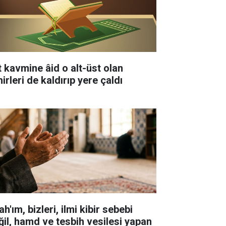
t kavmine âid o alt-üst olan
irleri de kaldırıp yere çaldı
ah'ım, bizleri, ilmi kibir sebebi
ğil, hamd ve tesbih vesilesi yapan