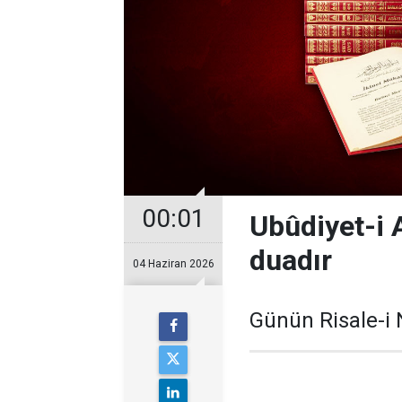
00:01
Ubûdiyet-i
duadır
04 Haziran 2026
Günün Risale-i 