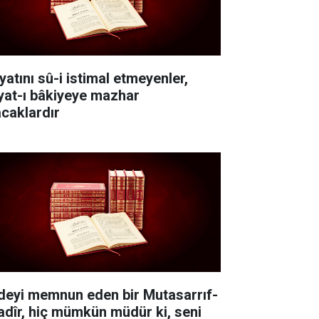
yatını sû-i istimal etmeyenler,
yat-ı bâkiyeye mazhar
acaklardır
deyi memnun eden bir Mutasarrıf-
Kadîr, hiç mümkün müdür ki, seni