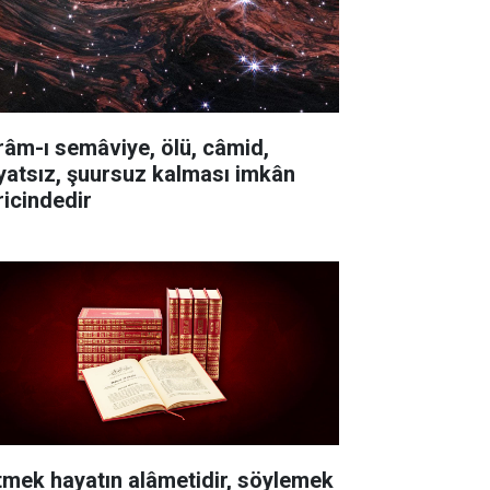
râm-ı semâviye, ölü, câmid,
yatsız, şuursuz kalması imkân
ricindedir
itmek hayatın alâmetidir, söylemek