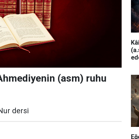
Kâ
(a
ed
 Ahmediyenin (asm) ruhu
Nur dersi
Eğ