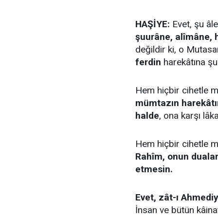
HAŞİYE:
Evet, şu âl
şuurâne, alîmâne,
değildir ki, o Mutasa
ferdin
harekâtına şuu
Hem hiçbir cihetle m
mümtazın harekâtın
halde
, ona karşı lâ
Hem hiçbir cihetle m
Rahîm, onun duaları
etmesin.
Evet, zât-ı Ahmediy
İnsan ve bütün kâinatı