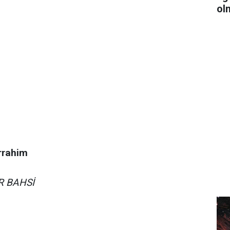
ol
rrahim
R BAHSİ