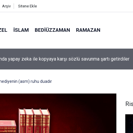
Arşiv
Sitene Ekle
ZEL
İSLAM
BEDIÜZZAMAN
RAMAZAN
ında yapay zeka ile kopyaya karşı sözlü savunma şartı getirdiler
mediyenin (asm) ruhu duadır
Ris