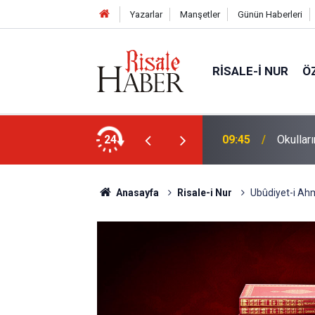
Yazarlar
Manşetler
Günün Haberleri
RISALE-I NUR
Ö
unda kalıyoruz?
24
09:45
Okullar
Anasayfa
Risale-i Nur
Ubûdiyet-i Ah