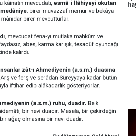
şu kâinatın mevcudatı,
esmâ-i İlâhiyeyi okutan
ha
Samedâniye
, birer muvazzaf memur ve bekàya
mânidar birer mevcutturlar.
dı
, mevcudat fena-yı mutlaka mahkûm ve
faydasız, abes, karma karışık, tesadüf oyuncağı
inde kalırdı.
insanlar zât-ı Ahmediyenin (a.s.m.) duasına
, Arş ve ferş ve serâdan Süreyyaya kadar bütün
a iftihar edip alâkadarlık gösteriyorlar.
mediyenin (a.s.m.) ruhu, duadır.
Belki
hidemâtı, bir nevi duadır. Meselâ, bir çekirdeğin
 bir ağaç olmasına bir nevi duadır.