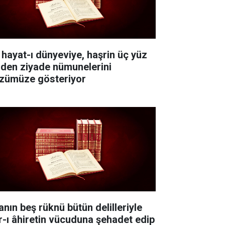
 hayat-ı dünyeviye, haşrin üç yüz
nden ziyade nümunelerini
zümüze gösteriyor
anın beş rüknü bütün delilleriyle
r-ı âhiretin vücuduna şehadet edip