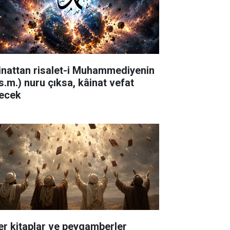
inattan risalet-i Muhammediyenin
.s.m.) nuru çıksa, kâinat vefat
ecek
er kitaplar ve peygamberler