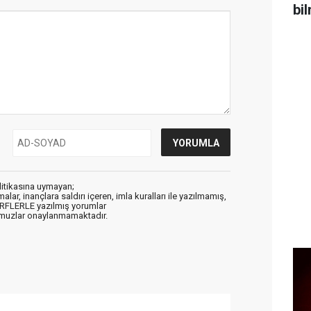
bi
litikasına uymayan;
alar, inançlara saldırı içeren, imla kuralları ile yazılmamış,
ARFLERLE yazılmış yorumlar
muzlar onaylanmamaktadır.