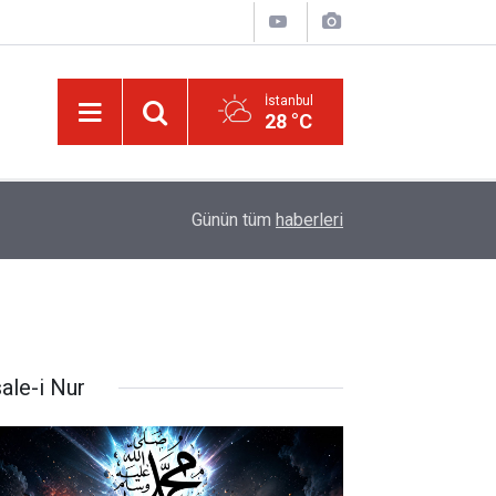
İstanbul
28 °C
Ağustos ayında gökyüzünde iki tutulma ve Pers
09:31
Günün tüm
haberleri
yaşanacak
ale-i Nur