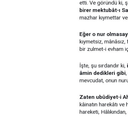
etti. Ve göründü ki, 
birer mektubât-ı 
mazhar kıymettar ve 
Eğer o nur olmasay
kıymetsiz, mânâsız, 
bir zulmet-i evham iç
İşte, şu sırdandır ki,
âmin dedikleri gibi
mevcudat, onun nuruyl
Zaten ubûdiyet-i Ah
kâinatın harekâtı ve 
hareketi, Hâlıkından,