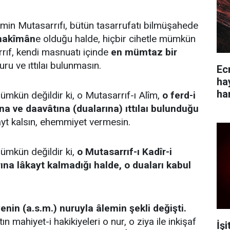
emin Mutasarrıfı, bütün tasarrufatı bilmüşahede
 hakîmân
e olduğu halde, hiçbir cihetle mümkün
rrıf, kendi masnuatı içinde
en mümtaz bir
ru ve ıttılaı bulunmasın.
Ec
ha
ha
ümkün değildir ki, o Mutasarrıf-ı Alîm,
o ferd-i
a ve daavâtına (dualarına) ıttılaı bulunduğu
kayt kalsın, ehemmiyet vermesin.
ümkün değildir ki,
o Mutasarrıf-ı Kadîr-i
na lâkayt kalmadığı halde, o duaları kabul
enin (a.s.m.) nuruyla âlemin şekli değişti.
n mahiyet-i hakikiyeleri o nur, o ziya ile inkişaf
İş