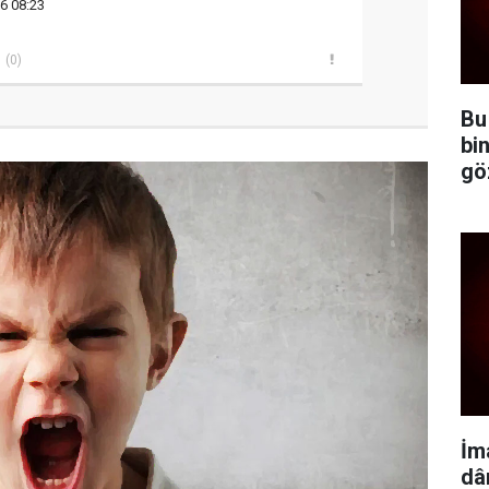
6 08:23
(0)
Bu
bi
gö
İm
dâ