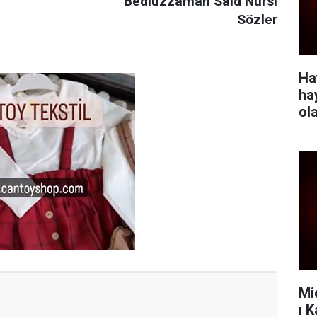
Bediüzzaman Said Nursi
Sözler
Ha
ha
ol
Mi
ı 