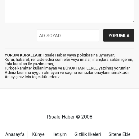
YORUM KURALLARI:
Risale Haber yayın politikasına uymayan;
Küfür, hakaret, rencide edici cümleler veya imalar, inançlara saldırı içeren,
imla kuralları ile yazılmamış,
Türkçe karakter kullanılmayan ve BÜYÜK HARFLERLE yazılmış yorumlar
Adınız kısmına uygun olmayan ve saçma rumuzlar onaylanmamaktadır.
Anlayışınız için teşekkür ederiz.
Risale Haber © 2008
Anasayfa
Künye
İletişim
Gizlilik İlkeleri
Sitene Ekle