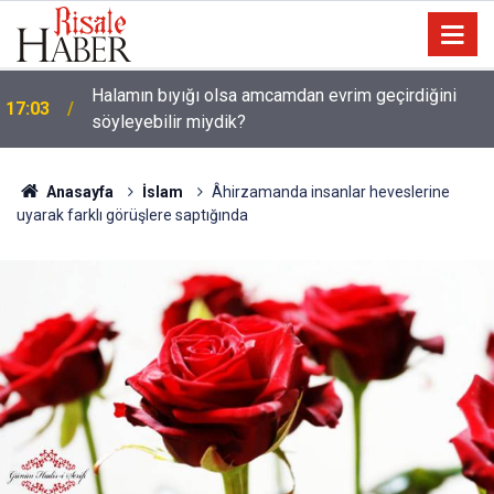
Halamın bıyığı olsa amcamdan evrim geçirdiğini
17:03
söyleyebilir miydik?
Güneş Tutulması 12 Ağustos'ta: Türkiye'den
16:05
görülecek mi?
Anasayfa
İslam
Âhirzamanda insanlar heveslerine
uyarak farklı görüşlere saptığında