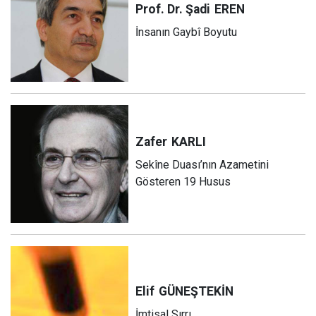
Prof. Dr. Şadi
EREN
İnsanın Gaybî Boyutu
Zafer
KARLI
Sekîne Duası’nın Azametini
Gösteren 19 Husus
Elif
GÜNEŞTEKİN
İmtisal Sırrı