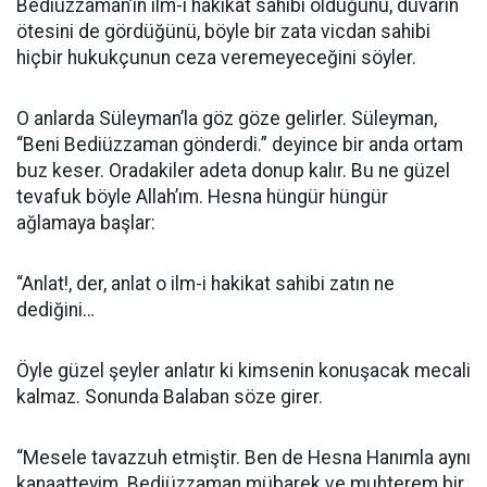
Bediüzzaman’ın ilm-i hakikat sahibi olduğunu, duvarın
ötesini de gördüğünü, böyle bir zata vicdan sahibi
hiçbir hukukçunun ceza veremeyeceğini söyler.
O anlarda Süleyman’la göz göze gelirler. Süleyman,
“Beni Bediüzzaman gönderdi.” deyince bir anda ortam
buz keser. Oradakiler adeta donup kalır. Bu ne güzel
tevafuk böyle Allah’ım. Hesna hüngür hüngür
ağlamaya başlar:
“Anlat!, der, anlat o ilm-i hakikat sahibi zatın ne
dediğini…
Öyle güzel şeyler anlatır ki kimsenin konuşacak mecali
kalmaz. Sonunda Balaban söze girer.
“Mesele tavazzuh etmiştir. Ben de Hesna Hanımla aynı
kanaatteyim. Bediüzzaman mübarek ve muhterem bir