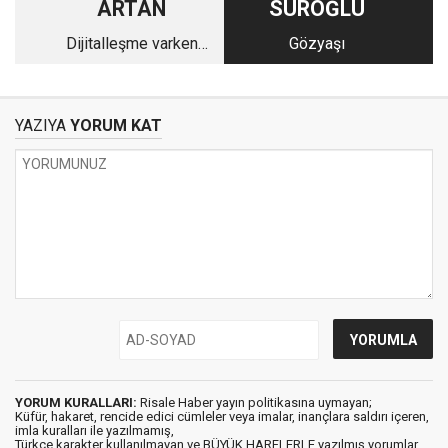
ARTAN
SUROĞLU
Dijitalleşme varken
Gözyaşı
vatandaşı kırtasiye ile
uğraştırmak!
YAZIYA
YORUM KAT
YORUM KURALLARI:
Risale Haber yayın politikasına uymayan;
Küfür, hakaret, rencide edici cümleler veya imalar, inançlara saldırı içeren,
imla kuralları ile yazılmamış,
Türkçe karakter kullanılmayan ve BÜYÜK HARFLERLE yazılmış yorumlar