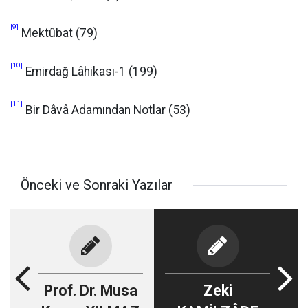
[9]
Mektûbat (79)
[10]
Emirdağ Lâhikası-1 (199)
[11]
Bir Dâvâ Adamından Notlar (53)
Önceki ve Sonraki Yazılar
Prof. Dr. Musa
Zeki