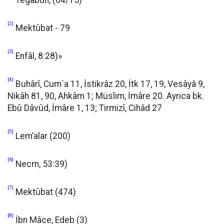
Tegabun, (64/15)
[2]
Mektûbat - 79
[3]
Enfâl, 8:28)»
[4]
Buhârî, Cum`a 11, İstikrâz 20, İtk 17, 19, Vesâyâ 9,
Nikâh 81, 90, Ahkâm 1; Müslim, İmâre 20. Ayrıca bk.
Ebû Dâvûd, İmâre 1, 13; Tirmizî, Cihâd 27
[5]
Lem’alar (200)
[6]
Necm, 53:39)
[7]
Mektûbat (474)
[8]
İbn Mâce, Edeb (3)