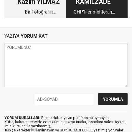
Kazım YILMAZ
KAMİLZÂDE
Bir Fotoğrafın
CHP'liler mehteranı
Öyküsü-İslam
duyunca neden
Düşmanlarının
kıçlarını döner?
Planlarını Altüst Eden
YAZIYA
YORUM KAT
Adam
YORUM KURALLARI:
Risale Haber yayın politikasına uymayan;
Küfür, hakaret, rencide edici cümleler veya imalar, inançlara saldırı içeren,
imla kuralları ile yazılmamış,
Türkçe karakter kullanılmayan ve BÜYÜK HARFLERLE yazılmış yorumlar