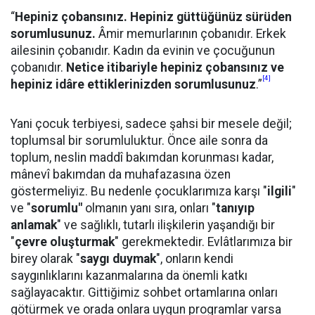
“
Hepiniz çobansınız. Hepiniz güttüğünüz sürüden
sorumlusunuz.
Âmir memurlarının çobanıdır. Erkek
ailesinin çobanıdır. Kadın da evinin ve çocuğunun
çobanıdır.
Netice itibariyle hepiniz çobansınız ve
[4]
hepiniz idâre ettiklerinizden sorumlusunuz
.”
Yani çocuk terbiyesi, sadece şahsi bir mesele değil;
toplumsal bir sorumluluktur. Önce aile sonra da
toplum, neslin maddî bakımdan korunması kadar,
mânevî bakımdan da muhafazasına özen
göstermeliyiz. Bu nedenle çocuklarımıza karşı "
ilgili
"
ve "
sorumlu"
olmanın yanı sıra, onları "
tanıyıp
anlamak
" ve sağlıklı, tutarlı ilişkilerin yaşandığı bir
"
çevre oluşturmak
" gerekmektedir. Evlâtlarımıza bir
birey olarak "
saygı duymak
", onların kendi
saygınlıklarını kazanmalarına da önemli katkı
sağlayacaktır. Gittiğimiz sohbet ortamlarına onları
götürmek ve orada onlara uygun programlar varsa