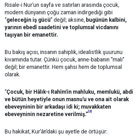
Risale-i Nur’un sayfa ve satırları arasında çocuk,
modern dünyanın çoğu zaman indirgediği gibi
“
geleceğin iş gücü
” değil; aksine,
bugünün kalbini,
yarının ebedî saadetini ve toplumsal vicdanını
taşıyan bir emanettir.
Bu bakış açısı, insanın sahiplik, idealistlik şuurunu
kıvamında tutar. Çünkü çocuk, anne-babanın “malı”
değil; bir emanettir. Hem şahsi hem de toplumsal
olarak.
“
Çocuk, bir Hâlık-ı Rahîm'in mahluku, memlukü, abdi
ve bütün heyetiyle onun masnu'u ve ona ait olarak
ebeveyninin bir arkadaşı idi ki; muvakkaten
[2]
ebeveyninin nezaretine verilmiş.”
Bu hakikat, Kur’ân’daki şu ayetle de örtüşür: