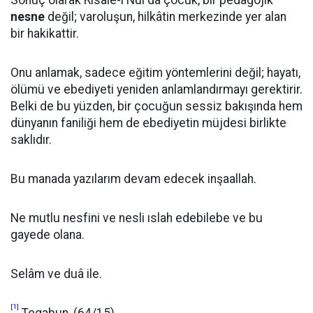
Sonuç olarak Risale-i Nur’da çocuk, bir pedagojik
nesne
değil; varoluşun, hilkâtin merkezinde yer alan
bir hakikattir.
Onu anlamak, sadece eğitim yöntemlerini değil; hayatı,
ölümü ve ebediyeti yeniden anlamlandırmayı gerektirir.
Belki de bu yüzden, bir çocuğun sessiz bakışında hem
dünyanın faniliği hem de ebediyetin müjdesi birlikte
saklıdır.
Bu manada yazılarım devam edecek inşaallah.
Ne mutlu nesfini ve nesli ıslah edebilebe ve bu
gayede olana.
Selâm ve duâ ile.
[1]