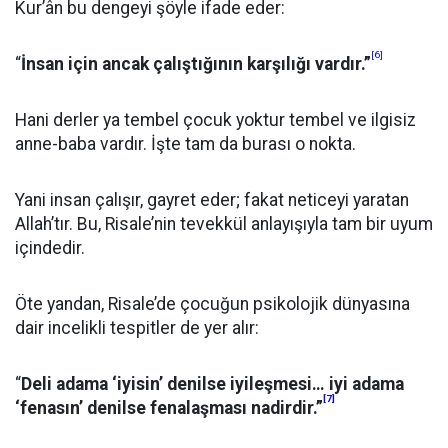
Kur’ân bu dengeyi şöyle ifade eder:
[6]
“
İnsan için ancak çalıştığının karşılığı vardır.”
Hani derler ya tembel çocuk yoktur tembel ve ilgisiz
anne-baba vardır. İşte tam da burası o nokta.
Yani insan çalışır, gayret eder; fakat neticeyi yaratan
Allah’tır. Bu, Risale’nin tevekkül anlayışıyla tam bir uyum
içindedir.
Öte yandan, Risale’de çocuğun psikolojik dünyasına
dair incelikli tespitler de yer alır:
“
Deli adama ‘iyisin’ denilse iyileşmesi… iyi adama
[7]
‘fenasın’ denilse fenalaşması nadirdir.”