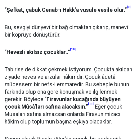
[9]
“
Şefkat, çabuk Cenab-ı Hakk’a vusule vesile olur.”
Bu, sevgiyi dünyevî bir bağ olmaktan çıkarıp, manevî
bir köprüye dönüştürür.
[10]
“
Hevesli akılsız çocuklar..”
Tabirine de dikkat çekmek istiyorum. Çocukta akıldan
ziyade heves ve arzular hâkimdir. Çocuk âdetâ
mücessem bir nefs-i emmaredir. Bu sebeple bunun
farkında olup ona göre konuşmak ve ilgilenmek
gerekir. Böylece “
Firavunlar kucağında büyüyen
[11]
çocuk Mûsâ’ları safına alacaksın.”
Eğer çocuk
Musaları safına almazsan onlarda Firavun mizacı
hâkim olup toplumun başına eşkıya olacaklar.