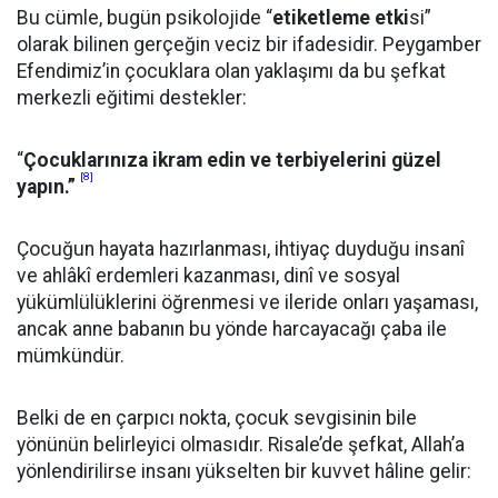
Bu cümle, bugün psikolojide “
etiketleme etki
si”
olarak bilinen gerçeğin veciz bir ifadesidir. Peygamber
Efendimiz’in çocuklara olan yaklaşımı da bu şefkat
merkezli eğitimi destekler:
“
Çocuklarınıza ikram edin ve terbiyelerini güzel
[8]
yapın.”
Çocuğun hayata hazırlanması, ihtiyaç duyduğu insanî
ve ahlâkî erdemleri kazanması, dinî ve sosyal
yükümlülüklerini öğrenmesi ve ileride onları yaşaması,
ancak anne babanın bu yönde harcayacağı çaba ile
mümkündür.
Belki de en çarpıcı nokta, çocuk sevgisinin bile
yönünün belirleyici olmasıdır. Risale’de şefkat, Allah’a
yönlendirilirse insanı yükselten bir kuvvet hâline gelir: