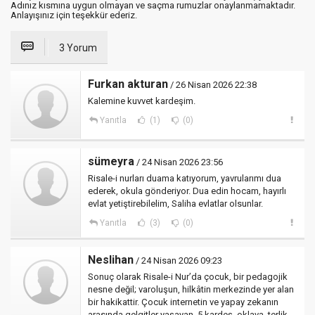
Adınız kısmına uygun olmayan ve saçma rumuzlar onaylanmamaktadır.
Anlayışınız için teşekkür ederiz.
3 Yorum
Furkan akturan
/ 26 Nisan 2026 22:38
Kalemine kuvvet kardeşim.
Yanıtla
(1)
(0)
sümeyra
/ 24 Nisan 2026 23:56
Risale-i nurları duama katıyorum, yavrularımı dua
ederek, okula gönderiyor. Dua edin hocam, hayırlı
evlat yetiştirebilelim, Saliha evlatlar olsunlar.
Yanıtla
(3)
(0)
Neslihan
/ 24 Nisan 2026 09:23
Sonuç olarak Risale-i Nur’da çocuk, bir pedagojik
nesne değil; varoluşun, hilkâtin merkezinde yer alan
bir hakikattir. Çocuk internetin ve yapay zekanın
arasında gelgitler yaşayan, 5 kardeş, oklava, terlik