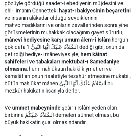
gözüyle gördüğü saadet-i ebediyenin müjdesini ve
ehl-i imanın Cennetteki
hayat-ı bakiyesinin beşaretini
ve insanın alâkadar olduğu sevdiklerinin
mahvolmadıklarını ve onların zevallerinden sonra yine
görüşmelerinin muhakkak olacağının gayet sürurlu,
mânevî hediyesine karşı umum âlem-i İslâm
hergün
çok defa اَلسَّلاَمُ عَلَيْكَ اَيُّهَا النَّبِىُّ 1 dediği gibi, onun da
getirdiği hediye-i mâneviyesiyle,
hem kâinat
sahifeleri ve tabakaları mektubat-ı Samedaniye
olmasına
, hem mahlûkatın hakikî kıymetleri ve
kemalâtları onun risaletiyle tezahür etmesine mukabil,
bütün mahlûkat mânen اَلسَّلاَمُ عَلَيْكَ اَيُّهَا النَّبِىُّ bu
mezkûr hakikatin lisanıyla derler.
Ve
ümmet mabeyninde
şeâir-i İslâmiyeden olan
birbirine اَلسَّلاَمُ عَلَيْكُمْ demeleri sünnet olması, bu
büyük hakikatin şuaı olmasındandır.