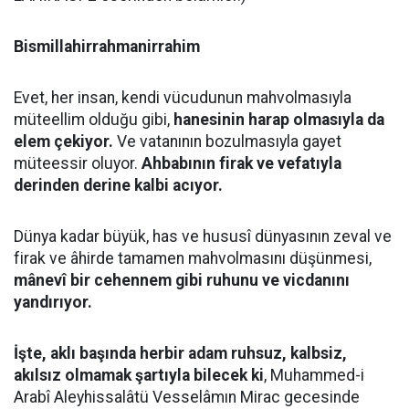
Bismillahirrahmanirrahim
Evet, her insan, kendi vücudunun mahvolmasıyla
müteellim olduğu gibi,
hanesinin harap olmasıyla da
elem çekiyor.
Ve vatanının bozulmasıyla gayet
müteessir oluyor.
Ahbabının firak ve vefatıyla
derinden derine kalbi acıyor.
Dünya kadar büyük, has ve hususî dünyasının zeval ve
firak ve âhirde tamamen mahvolmasını düşünmesi,
mânevî bir cehennem gibi ruhunu ve vicdanını
yandırıyor.
İşte, aklı başında herbir adam ruhsuz, kalbsiz,
akılsız olmamak şartıyla bilecek ki
, Muhammed-i
Arabî Aleyhissalâtü Vesselâmın Mirac gecesinde