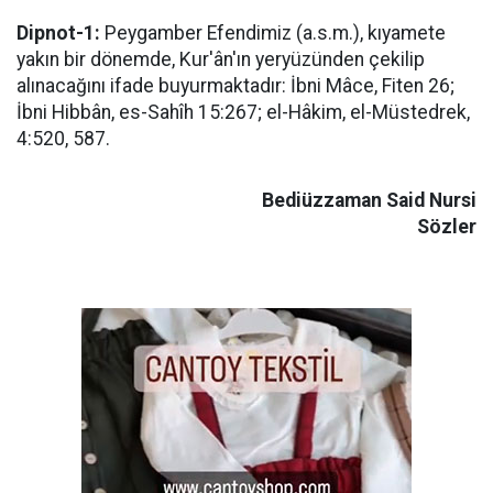
Dipnot-1:
Peygamber Efendimiz (a.s.m.), kıyamete
yakın bir dönemde, Kur'ân'ın yeryüzünden çekilip
alınacağını ifade buyurmaktadır: İbni Mâce, Fiten 26;
İbni Hibbân, es-Sahîh 15:267; el-Hâkim, el-Müstedrek,
4:520, 587.
Bediüzzaman Said Nursi
Sözler