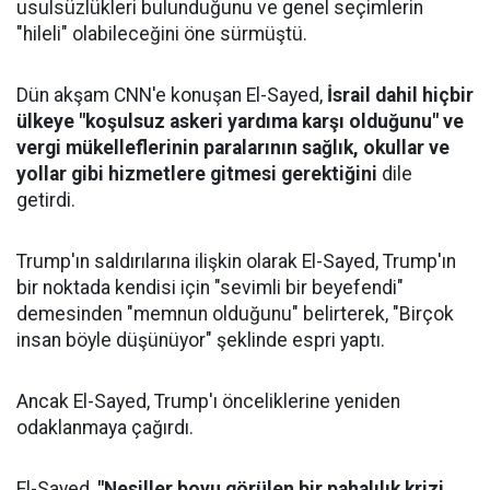
usulsüzlükleri bulunduğunu ve genel seçimlerin
"hileli" olabileceğini öne sürmüştü.
Dün akşam CNN'e konuşan El-Sayed,
İsrail dahil hiçbir
ülkeye "koşulsuz askeri yardıma karşı olduğunu" ve
vergi mükelleflerinin paralarının sağlık, okullar ve
yollar gibi hizmetlere gitmesi gerektiğini
dile
getirdi.
Trump'ın saldırılarına ilişkin olarak El-Sayed, Trump'ın
bir noktada kendisi için "sevimli bir beyefendi"
demesinden "memnun olduğunu" belirterek, "Birçok
insan böyle düşünüyor" şeklinde espri yaptı.
Ancak El-Sayed, Trump'ı önceliklerine yeniden
odaklanmaya çağırdı.
El-Sayed,
"Nesiller boyu görülen bir pahalılık krizi