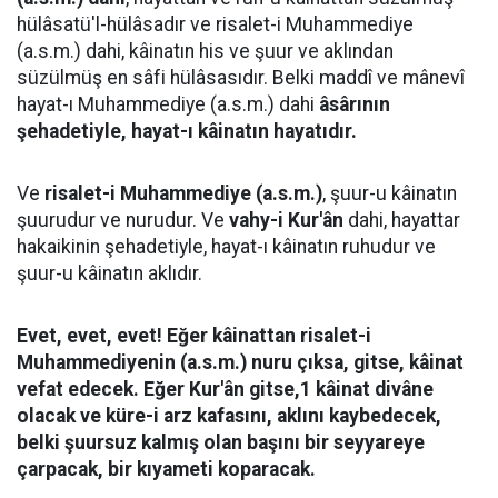
hülâsatü'l-hülâsadır ve risalet-i Muhammediye
(a.s.m.) dahi, kâinatın his ve şuur ve aklından
süzülmüş en sâfi hülâsasıdır. Belki maddî ve mânevî
hayat-ı Muhammediye (a.s.m.) dahi
âsârının
şehadetiyle, hayat-ı kâinatın hayatıdır.
Ve
risalet-i Muhammediye (a.s.m.)
, şuur-u kâinatın
şuurudur ve nurudur. Ve
vahy-i Kur'ân
dahi, hayattar
hakaikinin şehadetiyle, hayat-ı kâinatın ruhudur ve
şuur-u kâinatın aklıdır.
Evet, evet, evet! Eğer kâinattan risalet-i
Muhammediyenin (a.s.m.) nuru çıksa, gitse, kâinat
vefat edecek. Eğer Kur'ân gitse,1 kâinat divâne
olacak ve küre-i arz kafasını, aklını kaybedecek,
belki şuursuz kalmış olan başını bir seyyareye
çarpacak, bir kıyameti koparacak.