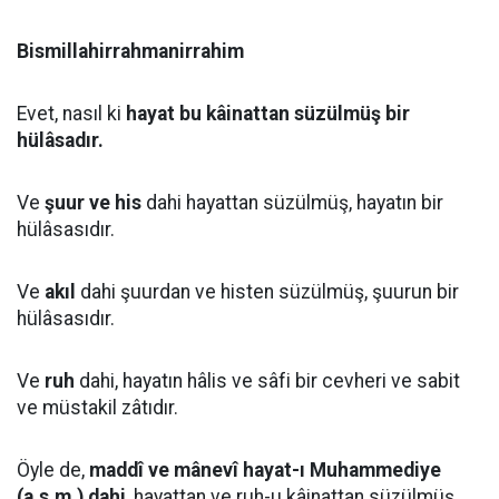
Bismillahirrahmanirrahim
Evet, nasıl ki
hayat bu kâinattan süzülmüş bir
hülâsadır.
Ve
şuur ve his
dahi hayattan süzülmüş, hayatın bir
hülâsasıdır.
Ve
akıl
dahi şuurdan ve histen süzülmüş, şuurun bir
hülâsasıdır.
Ve
ruh
dahi, hayatın hâlis ve sâfi bir cevheri ve sabit
ve müstakil zâtıdır.
Öyle de,
maddî ve mânevî hayat-ı Muhammediye
(a.s.m.) dahi
, hayattan ve ruh-u kâinattan süzülmüş