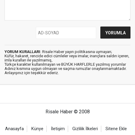
YORUM KURALLARI:
Risale Haber yayın politikasına uymayan;
Küfür, hakaret, rencide edici cümleler veya imalar, inançlara saldırı içeren,
imla kuralları ile yazılmamış,
Türkçe karakter kullanılmayan ve BÜYÜK HARFLERLE yazılmış yorumlar
Adınız kısmına uygun olmayan ve saçma rumuzlar onaylanmamaktadır.
Anlayışınız için teşekkür ederiz.
Risale Haber © 2008
Anasayfa
Künye
İletişim
Gizlilik İlkeleri
Sitene Ekle