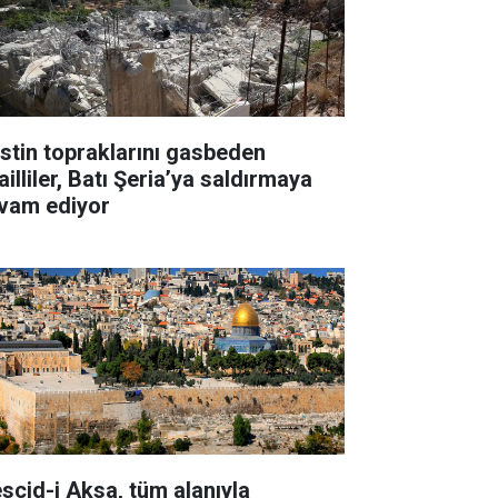
listin topraklarını gasbeden
ailliler, Batı Şeria’ya saldırmaya
vam ediyor
scid-i Aksa, tüm alanıyla