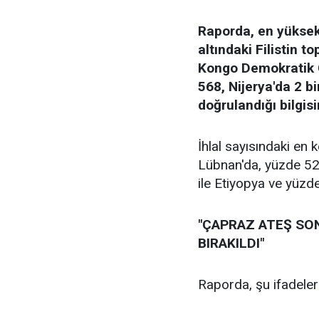
Raporda, en yüksek s
altındaki Filistin t
Kongo Demokratik C
568, Nijerya'da 2 bi
doğrulandığı bilgisi
İhlal sayısındaki en 
Lübnan'da, yüzde 52
ile Etiyopya ve yüzd
"ÇAPRAZ ATEŞ SO
BIRAKILDI"
Raporda, şu ifadelere