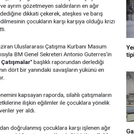
ve ayrım gözetmeyen saldırıların en ağır
ödediğine dikkati çekerek, ateşkes ve barış
edilmesinin çocukların karşı karşıya olduğu krizi
ti.
ziran Uluslararası Çatışma Kurbanı Masum
Ye
sıyla BM Genel Sekreteri Antonio Guterres'in
tip
ı Çatışmalar"
başlıklı raporundan derlediği
nın dört bir yanındaki savaşların yükünü en
r.
emini kapsayan raporda, silahlı çatışmaların
kilerine ilişkin eğilimler ile çocuklara yönelik
veriler yer aldı.
dan doğrulanmış çocuklara karşı işlenen ağır
Ga