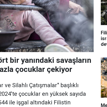
Fi
isr
de
rt bir yanındaki savaşların
azla çocuklar çekiyor
 ve Silahlı Çatışmalar" başlıklı
2024'te çocuklar en yüksek sayıda
544 ile işgal altındaki Filistin
Me