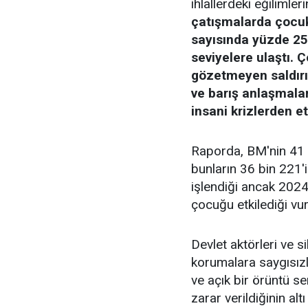
ihlallerdeki eğilimler
çatışmalarda çocukl
sayısında yüzde 25'
seviyelere ulaştı. 
gözetmeyen saldırıl
ve barış anlaşmala
insani krizlerden et
Raporda, BM'nin 41 bi
bunların 36 bin 221'
işlendiği ancak 2024
çocuğu etkilediği vu
Devlet aktörleri ve s
korumalara saygısızl
ve açık bir örüntü se
zarar verildiğinin altı 