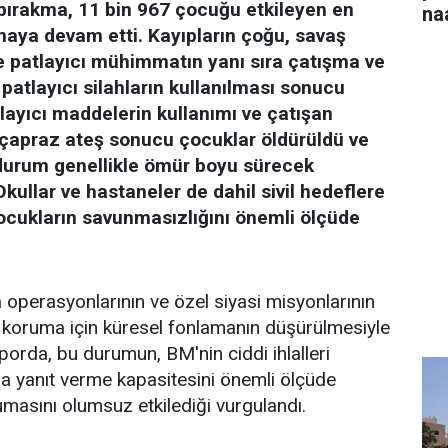
bırakma, 11 bin 967 çocuğu etkileyen en
na
lmaya devam etti. Kayıpların çoğu, savaş
 ve patlayıcı mühimmatın yanı sıra çatışma ve
 patlayıcı silahların kullanılması sonucu
layıcı maddelerin kullanımı ve çatışan
i çapraz ateş sonucu çocuklar öldürüldü ve
u durum genellikle ömür boyu sürecek
Okullar ve hastaneler de dahil sivil hedeflere
 çocukların savunmasızlığını önemli ölçüde
operasyonlarının ve özel siyasi misyonlarının
 koruma için küresel fonlamanın düşürülmesiyle
raporda, bu durumun, BM'nin ciddi ihlalleri
a yanıt verme kapasitesini önemli ölçüde
masını olumsuz etkilediği vurgulandı.