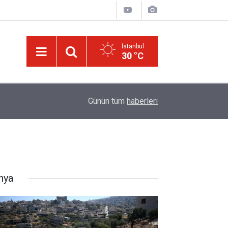
İstanbul
30 °C
08:47
LGS yerleştirme raporu açıklandı: Şampiyonların t
Günün tüm
haberleri
nya