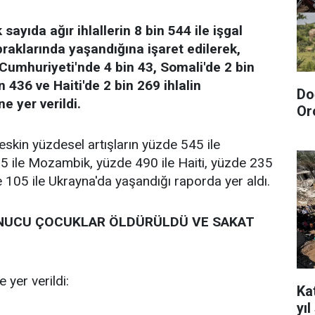
ayıda ağır ihlallerin 8 bin 544 ile işgal
opraklarında yaşandığına işaret edilerek,
umhuriyeti'nde 4 bin 43, Somali'de 2 bin
n 436 ve Haiti'de 2 bin 269 ihlalin
Do
ne yer verildi.
Or
keskin yüzdesel artışların yüzde 545 ile
5 ile Mozambik, yüzde 490 ile Haiti, yüzde 235
e 105 ile Ukrayna'da yaşandığı raporda yer aldı.
NUCU ÇOCUKLAR ÖLDÜRÜLDÜ VE SAKAT
 yer verildi:
Kat
yı