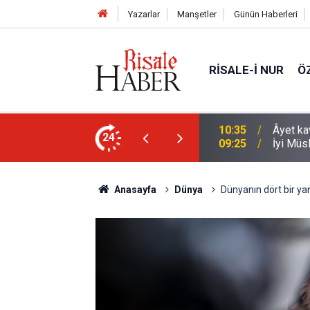
Yazarlar
Manşetler
Günün Haberleri
RISALE-I NUR
Ö
arklı bir yönü
24
09:25
İyi Müs
Anasayfa
Dünya
Dünyanın dört bir ya