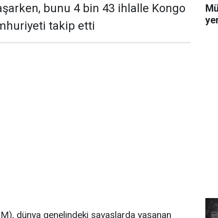
aşarken, bunu 4 bin 43 ihlalle Kongo
Mü
yer
uriyeti takip etti
(BM), dünya genelindeki savaşlarda yaşanan