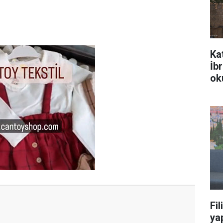
Ka
İb
ok
Fil
yap