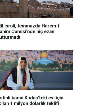
til israil, temmuzda Harem-i
rahim Camisi'nde hiç ezan
utturmadı
istinli kadın Kudüs'teki evi için
ılan 1 milyon dolarlık teklifi