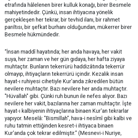
etrafında hâlelenen birer kulluk konağı, birer Besmele
mahiyetindedir. Çünkü, insan ihtiyacına yönelik
gerçekleşen her tekrar, bir tevhid ilanı, bir rahmet
parıltısı, bir şefkat burhanı olduğundan, mükerrer birer
Besmele hükmündedir.
“İnsan maddî hayatında; her anda havaya, her vakit
suya, her zaman ve her gün gıdaya, her hafta ziyaya
muhtaçtır. Bunların tekerrürü haddizâtında tekerrür
olmayıp, ihtiyaçların tekerrürü içindir. Kezalik insan
hayat-ı ruhiyesi cihetiyle Kur'anda zikredilen bütün
nevilere muhtaçtır. Bazı nevilere her anda muhtaçtır.
"Hüvallah" gibi. Çünki ruh bunun ile nefes alıyor. Bazı
nevilere her vakit, bazılarına her zaman muhtaçtır. İşte
hayat-ı kalbiyenin ihtiyaçlarına binaen Kur'an tekrarlar
yapıyor. Meselâ: "Bismillah", hava-i nesîmî gibi kalbi ve
ruhu tatmin ettiğinden kesret-i ihtiyaca binaen
Kur'anda çok tekrar edilmiştir.” (Mesnevi-i Nuriye,