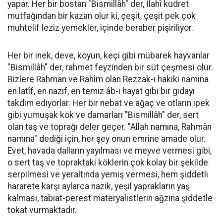
yapar. Her bir bostan "Bismillâh" der, İlahî kudret
mutfağından bir kazan olur ki, çeşit, çeşit pek çok
muhtelif leziz yemekler, içinde beraber pişiriliyor.
Her bir inek, deve, koyun, keçi gibi mübarek hayvanlar
"Bismillâh" der, rahmet feyzinden bir süt çeşmesi olur.
Bizlere Rahman ve Rahîm olan Rezzak-ı hakiki namına
en latîf, en nazif, en temiz âb-ı hayat gibi bir gıdayı
takdim ediyorlar. Her bir nebat ve ağaç ve otların ipek
gibi yumuşak kök ve damarları "Bismillâh" der, sert
olan taş ve toprağı deler geçer. "Allah namına, Rahmân
namına" dediği için, her şey onun emrine amade olur.
Evet, havada dalların yayılması ve meyve vermesi gibi,
o sert taş ve topraktaki köklerin çok kolay bir şekilde
serpilmesi ve yeraltında yemiş vermesi, hem şiddetli
hararete karşı aylarca nazik, yeşil yaprakların yaş
kalması, tabiat-perest materyalistlerin ağzına şiddetle
tokat vurmaktadır.