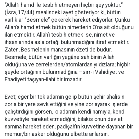
“Allah’ı hamd ile tesbih etmeyen hiçbir şey yoktur.”
(İsra, 17/44) mealindeki ayet gösteriyor ki, bütün
varlıklar “Besmele” çekerek hareket ediyorlar. Çünkü
Allah’a hamd etmek bütün nimetlerin O’na ait olduğunu
ilan etmektir. Allah’ı tesbih etmek ise, nimet ve
ihsanlarında asla ortağı bulunmadığını itiraf etmektir.
Zaten, Besmelenin manasının özeti de budur.
Besmele, bütün varlığın yegâne sahibinin Allah
olduğuna ve zerrelerden/atomlardan yıldızlara; hiçbir
şeyde ortağının bulunmadığına –sırr-ı Vahidiyet ve
Ehadiyeti taşıyan-ilahî bir imzadır.
Evet; eğer bir tek adamın gelip bütün şehir ahalisini
zorla bir yere sevk ettiğini ve yine zorlayarak işlerde
çalıştırdığını görsen, o adamın kendi namıyla, kendi
kuvvetiyle hareket etmediğini, bilakis onun devlet
namına hareket eden, padişah’ın kuvvetine dayanan bir
memur/bir asker olduğunu elbette anlarsın.