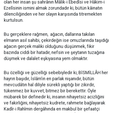
olan her insan şu sahrânın Mâlik-i Ebedîsi ve Hâkim-i
Ezelîsinin ismini almak zorundadır ki, bütün kâinatın
dilenciliğinden ve her olayın karşısında titremekten
kurtulsun.
Bu gerçeklere rağmen, ağacın, dallarına takılan
elmanın asıl sahibi, çekirdeğin ise omuzlarında taşıdığı
ağacın gerçek maliki olduğunu düşünmek, fikir
bazında ciddi bir hatadır, nefsin ve şeytanın tuzağına
düşmek ve dalalet eşkıyasına yem olmaktır.
Bu özelliği ve güzelliği sebebiyledir ki, BİSMİLLÂH her
hayrın başıdır, İslâm’ın en parlak nişanıdır, bütün
mevcudâtın hal diliyle sürekli yaptığı bir zikirdir,
tükenmez bir kuvvet, bitmez bir berekettir. Öyle
mübarek bir definedir ki, insanın nihayetsiz acizliğini
ve fakirliğini, nihayetsiz kudrete, rahmete bağlayarak
Kadîr-i Rahîmin dergâhında en makbul bir şefaatçi