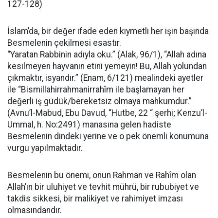
127-128)
İslam’da, bir değer ifade eden kıymetli her işin başında
Besmelenin çekilmesi esastır.
“Yaratan Rabbinin adıyla oku.” (Alak, 96/1), “Allah adına
kesilmeyen hayvanın etini yemeyin! Bu, Allah yolundan
çıkmaktır, isyandır.” (Enam, 6/121) mealindeki ayetler
ile “Bismillahirrahmanirrahîm ile başlamayan her
değerli iş güdük/bereketsiz olmaya mahkumdur.”
(Avnu’l-Mabud, Ebu Davud, “Hutbe, 22 “ şerhi; Kenzu’l-
Ummal, h. No:2491) manasına gelen hadiste
Besmelenin dindeki yerine ve o pek önemli konumuna
vurgu yapılmaktadır.
Besmelenin bu önemi, onun Rahman ve Rahîm olan
Allah’ın bir uluhiyet ve tevhit mührü, bir rububiyet ve
takdis sikkesi, bir malikiyet ve rahimiyet imzası
olmasındandır.