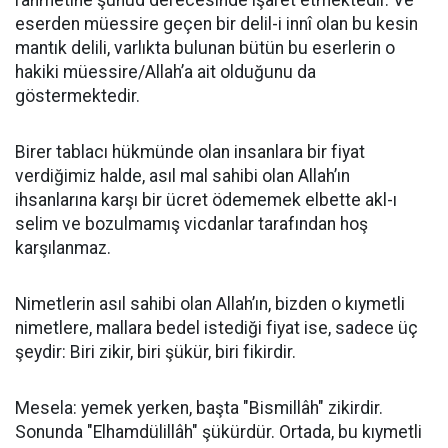
rahmetine şuhud derecesinde işaret etmektedir. Ve
eserden müessire geçen bir delil-i innî olan bu kesin
mantık delili, varlıkta bulunan bütün bu eserlerin o
hakiki müessire/Allah’a ait olduğunu da
göstermektedir.
Birer tablacı hükmünde olan insanlara bir fiyat
verdiğimiz halde, asıl mal sahibi olan Allah’ın
ihsanlarına karşı bir ücret ödememek elbette akl-ı
selim ve bozulmamış vicdanlar tarafından hoş
karşılanmaz.
Nimetlerin asıl sahibi olan Allah’ın, bizden o kıymetli
nimetlere, mallara bedel istediği fiyat ise, sadece üç
şeydir: Biri zikir, biri şükür, biri fikirdir.
Mesela: yemek yerken, başta "Bismillâh" zikirdir.
Sonunda "Elhamdülillâh" şükürdür. Ortada, bu kıymetli