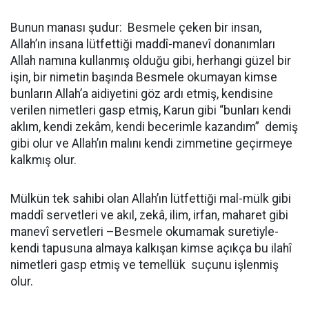
Bunun manası şudur: Besmele çeken bir insan,
Allah’ın insana lütfettiği maddî-manevî donanımları
Allah namına kullanmış olduğu gibi, herhangi güzel bir
işin, bir nimetin başında Besmele okumayan kimse
bunların Allah’a aidiyetini göz ardı etmiş, kendisine
verilen nimetleri gasp etmiş, Karun gibi “bunları kendi
aklım, kendi zekâm, kendi becerimle kazandım” demiş
gibi olur ve Allah’ın malını kendi zimmetine geçirmeye
kalkmış olur.
Mülkün tek sahibi olan Allah’ın lütfettiği mal-mülk gibi
maddî servetleri ve akıl, zekâ, ilim, irfan, maharet gibi
manevî servetleri –Besmele okumamak suretiyle-
kendi tapusuna almaya kalkışan kimse açıkça bu ilahî
nimetleri gasp etmiş ve temellük suçunu işlenmiş
olur.