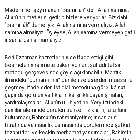
Madem her şey mânen "Bismillâh" der; Allah namına,
Allah'ın nimetlerini getirip bizlere veriyorlar. Biz dahi
"Bismillâh" demeliyiz. Allah namına vermeliyiz, Allah
namına almalıyız. Öyleyse, Allah namına vermeyen gafil
insanlardan almamalıyız.
Bediüzzaman hazretlerinin de ifade ettiği gibi,
Besmelenin rahmete bakan yönleri, şuhudî tefsir
metodu çerçevesinde şöyle açıklanabilir: Mantık
ilmindeki “burhan-ı innî” denilen ve eserden müessire
geçmeyi ifade eden istidlal metoduna göre: kâinat
çapında görülen varlıkların karşılıklı dayanışmaları,
yardımlaşmaları, Allah’ın uluhiyetine; Yeryüzündeki
canlılar aleminde görülen benzer rızıkların, lütufların
bulunması, Rahman’ın rahmaniyetine; İnsanların
fıtratında ve insanlık camiasında görülen ince şefkat
tezahürleri ve keskin merhamet yansımaları, Rahim’in