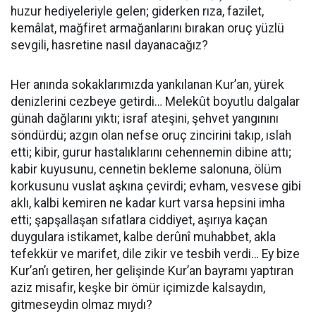
huzur hediyeleriyle gelen; giderken rıza, fazilet,
kemâlat, mağfiret armağanlarını bırakan oruç yüzlü
sevgili, hasretine nasıl dayanacağız?
Her anında sokaklarımızda yankılanan Kur’an, yürek
denizlerini cezbeye getirdi… Melekût boyutlu dalgalar
günah dağlarını yıktı; israf ateşini, şehvet yangınını
söndürdü; azgın olan nefse oruç zincirini takıp, ıslah
etti; kibir, gurur hastalıklarını cehennemin dibine attı;
kabir kuyusunu, cennetin bekleme salonuna, ölüm
korkusunu vuslat aşkına çevirdi; evham, vesvese gibi
aklı, kalbi kemiren ne kadar kurt varsa hepsini imha
etti; şapşallaşan sıfatlara ciddiyet, aşırıya kaçan
duygulara istikamet, kalbe derûnî muhabbet, akla
tefekkür ve marifet, dile zikir ve tesbih verdi… Ey bize
Kur’an’ı getiren, her gelişinde Kur’an bayramı yaptıran
aziz misafir, keşke bir ömür içimizde kalsaydın,
gitmeseydin olmaz mıydı?