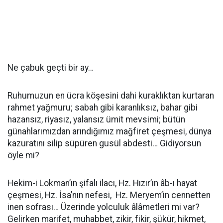
Ne çabuk geçti bir ay…
Ruhumuzun en ücra köşesini dahi kuraklıktan kurtaran
rahmet yağmuru; sabah gibi karanlıksız, bahar gibi
hazansız, riyasız, yalansız ümit mevsimi; bütün
günahlarımızdan arındığımız mağfiret çeşmesi, dünya
kazuratını silip süpüren gusül abdesti… Gidiyorsun
öyle mi?
Hekim-i Lokman’ın şifalı ilacı, Hz. Hızır’ın âb-ı hayat
çeşmesi, Hz. İsa’nın nefesi, Hz. Meryem’in cennetten
inen sofrası… Üzerinde yolculuk âlâmetleri mi var?
Gelirken marifet, muhabbet, zikir, fikir, şükür, hikmet,