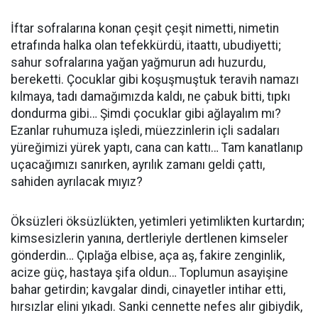
İftar sofralarına konan çeşit çeşit nimetti, nimetin
etrafında halka olan tefekkürdü, itaattı, ubudiyetti;
sahur sofralarına yağan yağmurun adı huzurdu,
bereketti. Çocuklar gibi koşuşmuştuk teravih namazı
kılmaya, tadı damağımızda kaldı, ne çabuk bitti, tıpkı
dondurma gibi… Şimdi çocuklar gibi ağlayalım mı?
Ezanlar ruhumuza işledi, müezzinlerin içli sadaları
yüreğimizi yürek yaptı, cana can kattı… Tam kanatlanıp
uçacağımızı sanırken, ayrılık zamanı geldi çattı,
sahiden ayrılacak mıyız?
Öksüzleri öksüzlükten, yetimleri yetimlikten kurtardın;
kimsesizlerin yanına, dertleriyle dertlenen kimseler
gönderdin… Çıplağa elbise, aça aş, fakire zenginlik,
acize güç, hastaya şifa oldun… Toplumun asayişine
bahar getirdin; kavgalar dindi, cinayetler intihar etti,
hırsızlar elini yıkadı. Sanki cennette nefes alır gibiydik,