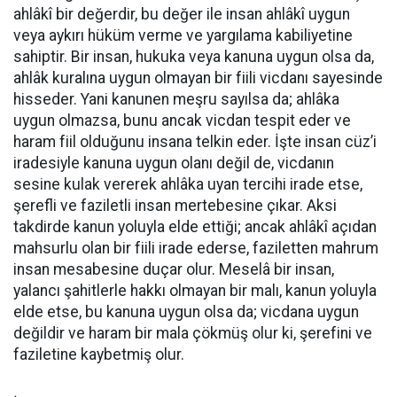
ahlâkî bir değerdir, bu değer ile insan ahlâkî uygun
veya aykırı hüküm verme ve yargılama kabiliyetine
sahiptir. Bir insan, hukuka veya kanuna uygun olsa da,
ahlâk kuralına uygun olmayan bir fiili vicdanı sayesinde
hisseder. Yani kanunen meşru sayılsa da; ahlâka
uygun olmazsa, bunu ancak vicdan tespit eder ve
haram fiil olduğunu insana telkin eder. İşte insan cüz’i
iradesiyle kanuna uygun olanı değil de, vicdanın
sesine kulak vererek ahlâka uyan tercihi irade etse,
şerefli ve faziletli insan mertebesine çıkar. Aksi
takdirde kanun yoluyla elde ettiği; ancak ahlâkî açıdan
mahsurlu olan bir fiili irade ederse, faziletten mahrum
insan mesabesine duçar olur. Meselâ bir insan,
yalancı şahitlerle hakkı olmayan bir malı, kanun yoluyla
elde etse, bu kanuna uygun olsa da; vicdana uygun
değildir ve haram bir mala çökmüş olur ki, şerefini ve
faziletine kaybetmiş olur.