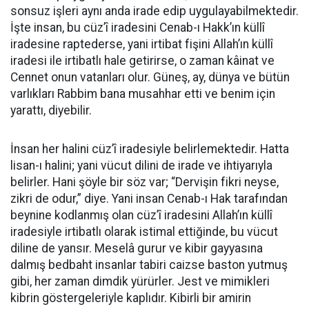
sonsuz işleri aynı anda irade edip uygulayabilmektedir.
İşte insan, bu cüz’î iradesini Cenab-ı Hakk’ın küllî
iradesine raptederse, yani irtibat fişini Allah’ın küllî
iradesi ile irtibatlı hale getirirse, o zaman kâinat ve
Cennet onun vatanları olur. Güneş, ay, dünya ve bütün
varlıkları Rabbim bana musahhar etti ve benim için
yarattı, diyebilir.
İnsan her halini cüz’î iradesiyle belirlemektedir. Hatta
lisan-ı halini; yani vücut dilini de irade ve ihtiyarıyla
belirler. Hani şöyle bir söz var; “Dervişin fikri neyse,
zikri de odur,” diye. Yani insan Cenab-ı Hak tarafından
beynine kodlanmış olan cüz’î iradesini Allah’ın küllî
iradesiyle irtibatlı olarak istimal ettiğinde, bu vücut
diline de yansır. Meselâ gurur ve kibir gayyasına
dalmış bedbaht insanlar tabiri caizse baston yutmuş
gibi, her zaman dimdik yürürler. Jest ve mimikleri
kibrin göstergeleriyle kaplıdır. Kibirli bir amirin