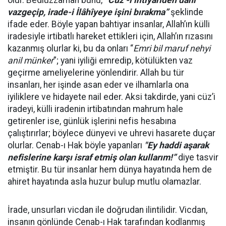
olur. Bediüzzaman bunu,
“Cüz’-i ihtiyârîden dahi
vazgeçip, irade-i İlâhîyeye işini bırakma”
şeklinde
ifade eder. Böyle yapan bahtiyar insanlar, Allah’ın külli
iradesiyle irtibatlı hareket ettikleri için, Allah’ın rızasını
kazanmış olurlar ki, bu da onları “
Emri bil maruf nehyi
anil münker
”; yani iyiliği emredip, kötülükten vaz
geçirme ameliyelerine yönlendirir. Allah bu tür
insanları, her işinde asan eder ve ilhamlarla ona
iyiliklere ve hidayete nail eder. Aksi takdirde, yani cüz’i
iradeyi, külli iradenin irtibatından mahrum hale
getirenler ise, günlük işlerini nefis hesabına
çalıştırırlar; böylece dünyevi ve uhrevi hasarete duçar
olurlar. Cenab-ı Hak böyle yapanları
"Ey haddi aşarak
nefislerine karşı israf etmiş olan kullarım!”
diye tasvir
etmiştir. Bu tür insanlar hem dünya hayatında hem de
ahiret hayatında asla huzur bulup mutlu olamazlar.
İrade, unsurları vicdan ile doğrudan ilintilidir. Vicdan,
insanın gönlünde Cenab-ı Hak tarafından kodlanmış