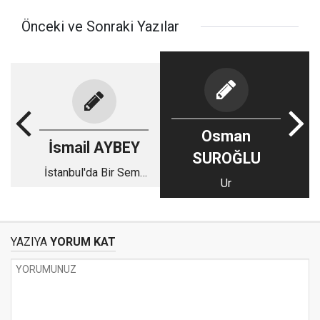
Önceki ve Sonraki Yazılar
Osman
İsmail AYBEY
SUROĞLU
İstanbul'da Bir Semt
Ur
Adı, Eskikaraağaç'ta
Bir Leylek Kanadı:
Vefa
YAZIYA
YORUM KAT