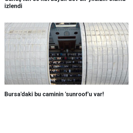
izlendi
Bursa'daki bu caminin 'sunroof'u var!