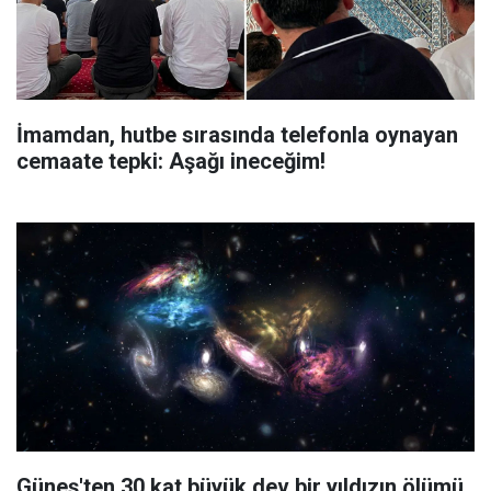
İmamdan, hutbe sırasında telefonla oynayan
cemaate tepki: Aşağı ineceğim!
Güneş'ten 30 kat büyük dev bir yıldızın ölümü