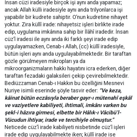
İnsan cüzi iradesiyle birçok işi aynı anda yapamaz;
ancak Allah külli iradesiyle aynı anda trilyonlarca işi
yapabilir bir kudrete sahiptir. O’nun kudretine nihayet
yoktur. Zira küllî irade: nihayetsiz işleri birlikte irade
edip, uygulama imkânına sahip bir İlâhî iradedir. İnsan
cüz’î iradesi ile aynı anda iki farklı şeyi irade edip
uygulayamazken, Cenab-ı Allah, (cc) küllî iradesiyle,
bütün işleri aynı anda uygulayabilmektedir. Bir taraftan
gözle görülmeyen mikropları ya da
mikroorganizmaların hakkı hayatını icra ederken, diğer
taraftan fezadaki galaksileri çekip çevirebilmektedir.
Bediüzzaman Cenab-ı Hakkın bu özelliğini Mesnevi
Nuriye isimli eserinde şöyle tasvir eder:
“Ve keza,
kâinat bütün eczâsıyla beraber gayr-ı mütenahî eşkâl
ve vaziyetlere kabiliyeti, ihtimali, imkânı varken bu
şekl-i hâzıra girmesi, elbette bir Hâlık-ı Vâcibü’l-
Vücudun ihtiyar, irade ve tercihiyle olmuştur.”
Neticede cüz’î irade kabiliyeti nisbetinde cüz’î işleri
irade edip uygulayabilmekte iken; küllî irade ise