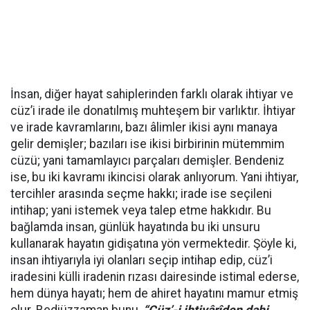
İnsan, diğer hayat sahiplerinden farklı olarak ihtiyar ve
cüz’i irade ile donatılmış muhteşem bir varlıktır. İhtiyar
ve irade kavramlarını, bazı âlimler ikisi aynı manaya
gelir demişler; bazıları ise ikisi birbirinin mütemmim
cüzü; yani tamamlayıcı parçaları demişler. Bendeniz
ise, bu iki kavramı ikincisi olarak anlıyorum. Yani ihtiyar,
tercihler arasında seçme hakkı; irade ise seçileni
intihap; yani istemek veya talep etme hakkıdır. Bu
bağlamda insan, günlük hayatında bu iki unsuru
kullanarak hayatın gidişatına yön vermektedir. Şöyle ki,
insan ihtiyarıyla iyi olanları seçip intihap edip, cüz’i
iradesini külli iradenin rızası dairesinde istimal ederse,
hem dünya hayatı; hem de ahiret hayatını mamur etmiş