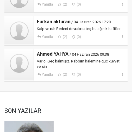
Yanıtla
(2)
(0)
Furkan akturan
/ 04 Haziran 2026 17:20
Kalp ve ruh Bedeni devralırsa inş bu ağırlık hafifler...
Yanıtla
(2)
(0)
Ahmed YAHYA
/ 04 Haziran 2026 09:38
Var ol.Geç kalmışız. Rabbim kalemine güç kuvvet
versin
Yanıtla
(2)
(0)
SON YAZILAR