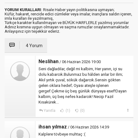
YORUM KURALLARI:
Risale Haber yayın politikasına uymayan;
Küfür, hakaret, rencide edici cümleler veya imalar, inançlara saldırı içeren,
imla kuralları ile yazılmamış,
Türkçe karakter kullanılmayan ve BÜYÜK HARFLERLE yazılmış yorumlar
Adınız kısmına uygun olmayan ve saçma rumuzlar onaylanmamaktadır.
Anlayışınız için teşekkür ederiz.
4 Yorum
Neslihan
/ 06 Haziran 2026 19:00
Seni dağladılar, değil mi kalbim, Her yanın, içi su
dolu kabarcık.Bulunmaz bu hâlden anlar bir ilim;
Akıl yırtık çuval, sökük dağarcık.Sensin gökten
gelen oklara hedef; Oyası ateşle işlenen
gergef.Çekme üç beş günlük dünyaya esef!Dayan
kalbim, üç beş nefes kadarcık! Necip Fazıl
Kısakürek...
Yanıtla
(1)
(0)
ihsan yılmaz
/ 06 Haziran 2026 14:39
Kalplere tövbeye muhtaç :(