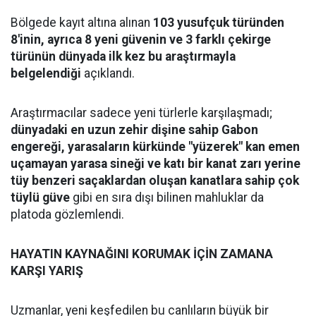
Bölgede kayıt altına alınan
103 yusufçuk türünden
8'inin, ayrıca 8 yeni güvenin ve 3 farklı çekirge
türünün dünyada ilk kez bu araştırmayla
belgelendiği
açıklandı.
Araştırmacılar sadece yeni türlerle karşılaşmadı;
dünyadaki en uzun zehir dişine sahip Gabon
engereği, yarasaların kürkünde "yüzerek" kan emen
uçamayan yarasa sineği ve katı bir kanat zarı yerine
tüy benzeri saçaklardan oluşan kanatlara sahip çok
tüylü güve
gibi en sıra dışı bilinen mahluklar da
platoda gözlemlendi.
HAYATIN KAYNAĞINI KORUMAK İÇİN ZAMANA
KARŞI YARIŞ
Uzmanlar, yeni keşfedilen bu canlıların büyük bir