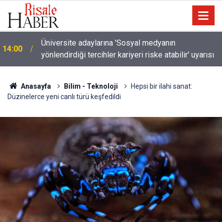
Türkiye-Suudi Arabistan-Pakistan Anlaşması ve
11:02
Said Nursi'nin sevinci
Anasayfa
Bilim - Teknoloji
Hepsi bir ilahi sanat:
Düzinelerce yeni canlı türü keşfedildi