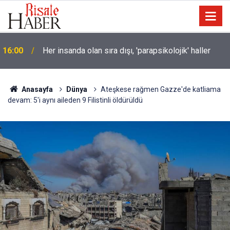
Soykırımcı israil Gazze'de 300 günde en az 300
15:30
çocuğu katletti
Anasayfa
Dünya
Ateşkese rağmen Gazze'de katliama
devam: 5'i aynı aileden 9 Filistinli öldürüldü