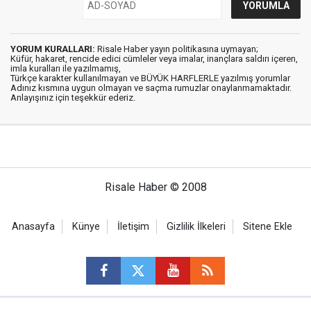
YORUM KURALLARI:
Risale Haber yayın politikasına uymayan;
Küfür, hakaret, rencide edici cümleler veya imalar, inançlara saldırı içeren,
imla kuralları ile yazılmamış,
Türkçe karakter kullanılmayan ve BÜYÜK HARFLERLE yazılmış yorumlar
Adınız kısmına uygun olmayan ve saçma rumuzlar onaylanmamaktadır.
Anlayışınız için teşekkür ederiz.
Risale Haber © 2008
Anasayfa
Künye
İletişim
Gizlilik İlkeleri
Sitene Ekle