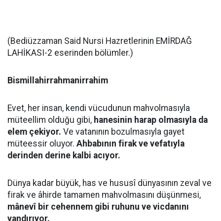
(Bediüzzaman Said Nursi Hazretlerinin EMİRDAĞ
LAHİKASI-2 eserinden bölümler.)
Bismillahirrahmanirrahim
Evet, her insan, kendi vücudunun mahvolmasıyla
müteellim olduğu gibi,
hanesinin harap olmasıyla da
elem çekiyor.
Ve vatanının bozulmasıyla gayet
müteessir oluyor.
Ahbabının firak ve vefatıyla
derinden derine kalbi acıyor.
Dünya kadar büyük, has ve hususî dünyasının zeval ve
firak ve âhirde tamamen mahvolmasını düşünmesi,
mânevî bir cehennem gibi ruhunu ve vicdanını
yandırıyor.