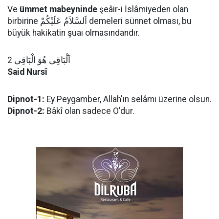
Ve
ümmet mabeyninde
şeâir-i İslâmiyeden olan
birbirine اَلسَّلاَمُ عَلَيْكُمْ demeleri sünnet olması, bu
büyük hakikatin şuaı olmasındandır.
اَلْبَاقِى هُوَ الْبَاقِى 2
Said Nursî
Dipnot-1:
Ey Peygamber, Allah'ın selâmı üzerine olsun.
Dipnot-2:
Bâkî olan sadece O'dur.