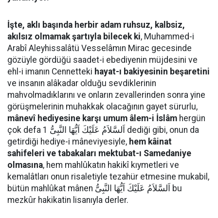
İşte, aklı başında herbir adam ruhsuz, kalbsiz,
akılsız olmamak şartıyla bilecek ki
, Muhammed-i
Arabî Aleyhissalâtü Vesselâmın Mirac gecesinde
gözüyle gördüğü saadet-i ebediyenin müjdesini ve
ehl-i imanın Cennetteki
hayat-ı bakiyesinin beşaretini
ve insanın alâkadar olduğu sevdiklerinin
mahvolmadıklarını ve onların zevallerinden sonra yine
görüşmelerinin muhakkak olacağının gayet sürurlu,
mânevî hediyesine karşı umum âlem-i İslâm
hergün
çok defa اَلسَّلاَمُ عَلَيْكَ اَيُّهَا النَّبِىُّ 1 dediği gibi, onun da
getirdiği hediye-i mâneviyesiyle,
hem kâinat
sahifeleri ve tabakaları mektubat-ı Samedaniye
olmasına
, hem mahlûkatın hakikî kıymetleri ve
kemalâtları onun risaletiyle tezahür etmesine mukabil,
bütün mahlûkat mânen اَلسَّلاَمُ عَلَيْكَ اَيُّهَا النَّبِىُّ bu
mezkûr hakikatin lisanıyla derler.