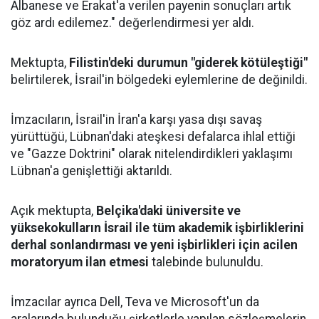
Albanese ve Erakat'a verilen payenin sonuçları artık
göz ardı edilemez." değerlendirmesi yer aldı.
Mektupta,
Filistin'deki durumun "giderek kötüleştiği"
belirtilerek, İsrail'in bölgedeki eylemlerine de değinildi.
İmzacıların, İsrail'in İran'a karşı yasa dışı savaş
yürüttüğü, Lübnan'daki ateşkesi defalarca ihlal ettiği
ve "Gazze Doktrini" olarak nitelendirdikleri yaklaşımı
Lübnan'a genişlettiği aktarıldı.
Açık mektupta,
Belçika'daki üniversite ve
yüksekokulların İsrail ile tüm akademik işbirliklerini
derhal sonlandırması ve yeni işbirlikleri için acilen
moratoryum ilan etmesi
talebinde bulunuldu.
İmzacılar ayrıca Dell, Teva ve Microsoft'un da