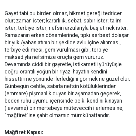
Gayet tabi bu birden olmaz, hikmet gereği tedricen
olur; zaman ister; kararlılık, sebat, sabır ister; talim
ister; terbiye ister; nefsin arzularıyla baş etmek ister.
Ramazanın erken dönemlerinde, t
ıpkı serbest dolaşan
bir yılkı/yaban atının bir şekilde avlu içine alınması,
terbiye edilmesi, gem vurulması gibi, terbiye
maksadıyla nefsimize oruçla gem vururuz.
Devamında ciddi bir gayretle, istikametli yürüyüşle
doğru orantılı yoğun bir riyazi hayatın kendini
hissettirme yönünde ilerlediğini görmek ne güzel olur.
Günbegün cehtle, sabırla nefsin kötülüklerinden
(emmare) pişmanlık duyan bir aşamadan geçerek,
beden ruhu uyumu içerisinde belki kendini kınayan
(levvame) bir mertebeye müteveccih ilerlemesine,
“mağfiret”ine şahit olmamız mümkünattandır.
Mağfiret Kapısı: