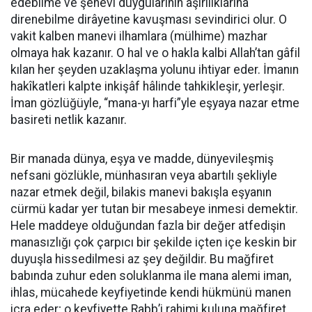
edebilme ve şehevî duygularının aşırılıklarına
direnebilme dirâyetine kavuşması sevindirici olur.
O
vakit kalben manevi ilhamlara (mülhime) mazhar
olmaya hak kazanır. O hal ve o hakla kalbi Allah’tan gâfil
kılan her şeyden uzaklaşma yolunu ihtiyar eder. İmanın
hakîkatleri kalpte inkişâf hâlinde tahkikleşir, yerleşir.
İman gözlüğüyle, “mana-yı harfi”yle eşyaya nazar etme
basireti netlik kazanır.
Bir manada dünya, eşya ve madde, dünyevileşmiş
nefsani gözlükle, münhasıran veya abartılı şekliyle
nazar etmek değil, bilakis manevi bakışla eşyanın
cürmü kadar yer tutan bir mesabeye inmesi demektir.
Hele maddeye olduğundan fazla bir değer atfedişin
manasızlığı çok çarpıcı bir şekilde içten içe keskin bir
duyuşla hissedilmesi az şey değildir. Bu mağfiret
babında zuhur eden soluklanma ile mana alemi iman,
ihlas, mücahede keyfiyetinde kendi hükmünü manen
icra eder; o keyfiyette Rabb’i rahimi kuluna mağfiret