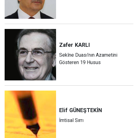
Zafer
KARLI
Sekîne Duası’nın Azametini
Gösteren 19 Husus
Elif
GÜNEŞTEKİN
İmtisal Sırrı