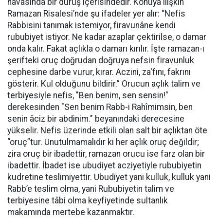
havasında bir duruş içerisindedir.
Konuya ilişkin
Ramazan Risalesi’nde şu ifadeler yer alır: “Nefis
Rabbisini tanımak istemiyor, firavunâne kendi
rububiyet istiyor. Ne kadar azaplar çektirilse, o damar
onda kalır. Fakat açlıkla o damarı kırılır. İşte ramazan-ı
şerifteki oruç doğrudan doğruya nefsin firavunluk
cephesine darbe vurur, kırar. Aczini, za'fını, fakrını
gösterir. Kul olduğunu bildirir.” Orucun açlık talim ve
terbiyesiyle nefis, "Ben benim, sen sensin!"
derekesinden "Sen benim Rabb-i Rahîmimsin, ben
senin âciz bir abdinim." beyanındaki derecesine
yükselir. Nefis üzerinde etkili olan salt bir açlıktan öte
“oruç”tur. Unutulmamalıdır ki her açlık oruç değildir;
zira oruç bir ibadettir, ramazan orucu ise farz olan bir
ibadettir. İbadet ise ubudiyet acziyetiyle rububiyetin
kudretine teslimiyettir. Ubudiyet yani kulluk, kulluk yani
Rabb’e teslim olma, yani Rububiyetin talim ve
terbiyesine tâbi olma keyfiyetinde sultanlık
makamında mertebe kazanmaktır.