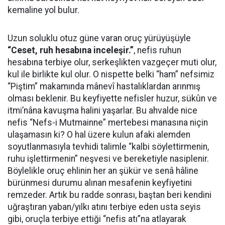
kemaline yol bulur.
Uzun soluklu otuz güne varan oruç yürüyüşüyle
“Ceset, ruh hesabına inceleşir.”
, nefis ruhun
hesabına terbiye olur, serkeşlikten vazgeçer muti olur,
kul ile birlikte kul olur.
O nispette belki “ham” nefsimiz
“Piştim” makamında mânevî hastalıklardan arınmış
olması beklenir. Bu keyfiyette nefisler huzur, sükûn ve
itmi’nâna kavuşma halini yaşarlar. Bu ahvalde nice
nefis “Nefs-i Mutmainne” mertebesi manasına niçin
ulaşamasın ki? O hal üzere kulun afaki alemden
soyutlanmasıyla tevhidi talimle “kalbi söylettirmenin,
ruhu işlettirmenin” neşvesi ve bereketiyle nasiplenir.
Böylelikle oruç ehlinin her an şükür ve senâ hâline
bürünmesi durumu alınan mesafenin keyfiyetini
remzeder. Artık b
u radde sonrası, baştan beri kendini
uğraştıran yaban/yılkı atını terbiye eden usta seyis
gibi, oruçla terbiye ettiği “nefis atı”na atlayarak