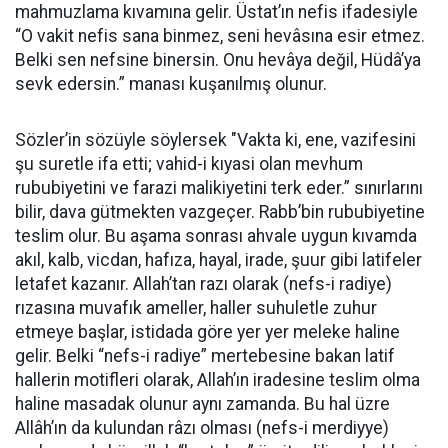
mahmuzlama kıvamına gelir. Üstat’ın nefis ifadesiyle
“
O vakit nefis sana binmez, seni hevâsına esir etmez.
Belki sen nefsine binersin. Onu hevâya değil, Hüdâ’ya
sevk edersin.” manası kuşanılmış olunur.
Sözler’in sözüyle söylersek "Vakta ki, ene, vazifesini
şu suretle ifa etti; vahid-i kıyasi olan mevhum
rububiyetini ve farazi malikiyetini terk eder.” sınırlarını
bilir, dava gütmekten vazgeçer. Rabb’bin rububiyetine
teslim olur.
Bu aşama sonrası ahvale uygun kıvamda
ak
ıl, kalb, vicdan, hafıza, hayal, irade, şuur gibi latifeler
letafet kazanır.
Allah’tan razı olarak (nefs-i radiye)
rızasına muvafık ameller, haller suhuletle zuhur
etmeye başlar, istidada göre yer yer meleke haline
gelir. Belki “nefs-i radiye” mertebesine bakan latif
hallerin motifleri olarak, Allah’ın iradesine teslim olma
haline masadak olunur aynı zamanda. Bu hal üzre
Allâh’ın da kulundan râzı olması (nefs-i merdiyye)