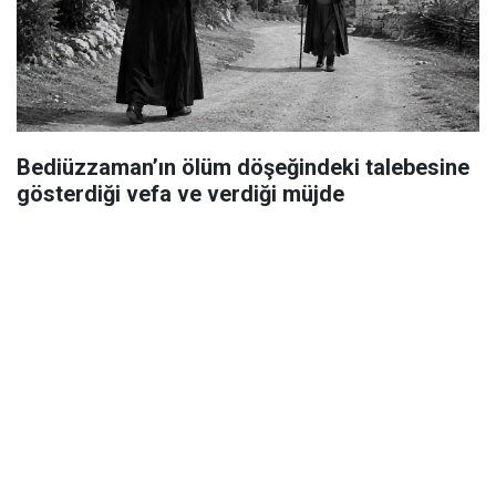
Bediüzzaman’ın ölüm döşeğindeki talebesine
gösterdiği vefa ve verdiği müjde