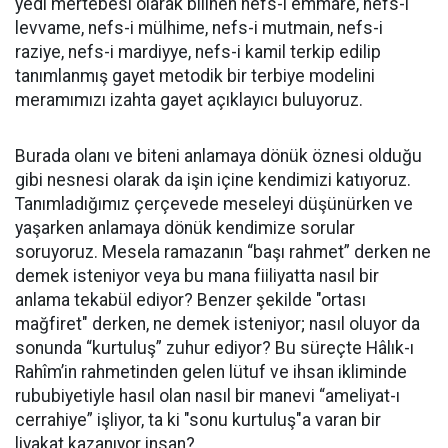
yedi mertebesi olarak bilinen nefs-i emmare, nefs-i
levvame, nefs-i mülhime, nefs-i mutmain, nefs-i
raziye, nefs-i mardiyye, nefs-i kamil terkip edilip
tanımlanmış gayet metodik bir terbiye modelini
meramımızı izahta gayet açıklayıcı buluyoruz.
Burada olanı ve biteni anlamaya dönük öznesi olduğu
gibi nesnesi olarak da işin içine kendimizi katıyoruz.
Tanımladığımız çerçevede meseleyi düşünürken ve
yaşarken anlamaya dönük kendimize sorular
soruyoruz. Mesela ramazanın “başı rahmet” derken ne
demek isteniyor veya bu mana fiiliyatta nasıl bir
anlama tekabül ediyor? Benzer şekilde "ortası
mağfiret" derken, ne demek isteniyor; nasıl oluyor da
sonunda “kurtuluş” zuhur ediyor? Bu süreçte Hâlık-ı
Rahîm’in rahmetinden gelen lütuf ve ihsan ikliminde
rububiyetiyle hasıl olan nasıl bir manevi “ameliyat-ı
cerrahiye” işliyor, ta ki "sonu kurtuluş"a varan bir
liyakat kazanıyor insan?