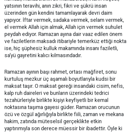
yatsının teravihi, anın zikri, fikri ve şükrü insan
üzerinden gün kendini tamamlayarak devri daim
yapıyor. İftar vermek, sadaka vermek, selam vermek,
el vermek Allah için almak, Allah için vermek suhulet
peydah ediyor. Ramazan ayına dair vaaz edilen önem
ve faziletlerin maksadı itibariyle temerküz ettiği nokta
ise, hiç şüphesiz kulluk makamında insanı faziletli,
sa’yü gayretini kalıcı kılmasındadır.
Ramazan ayının başı rahmet, ortası mağfiret, sonu
kurtuluş mezkur üç aşamalı boyutlarıyla kudsi bir
maksat taşır. O maksat gereği insandaki cisim, nefis,
kalp ruh daireleri ve bunların üzerindeki tedrici
tezahürleriyle birlikte kişiyi keyfiyetli bir kemal
noktasına taşıma gayesi güder. Ramazan orucunun
özü ve özgül ağırlığıyla birlikte fiili, zaman ve mekana
hakim, zatında müteselsil gerçeklikte etkin
yaptırımıyla son derece müessir bir ibadettir. Öyle ki