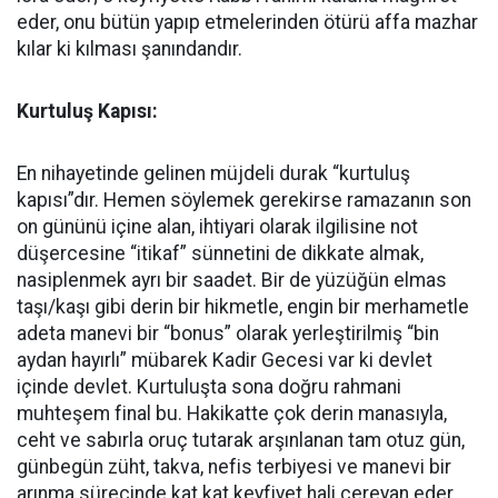
eder, onu bütün yapıp etmelerinden ötürü affa mazhar
kılar ki kılması şanındandır.
Kurtuluş Kapısı:
En nihayetinde gelinen müjdeli durak “kurtuluş
kapısı”dır. Hemen söylemek gerekirse ramazanın son
on gününü içine alan, ihtiyari olarak ilgilisine not
düşercesine “itikaf” sünnetini de dikkate almak,
nasiplenmek ayrı bir saadet. Bir de yüzüğün elmas
taşı/kaşı gibi derin bir hikmetle, engin bir merhametle
adeta manevi bir “bonus” olarak yerleştirilmiş “bin
aydan hayırlı” mübarek Kadir Gecesi var ki devlet
içinde devlet. Kurtuluşta sona doğru rahmani
muhteşem final bu. Hakikatte çok derin manasıyla,
ceht ve sabırla oruç tutarak arşınlanan tam otuz gün,
günbegün züht, takva, nefis terbiyesi ve manevi bir
arınma sürecinde kat kat keyfiyet hali cereyan eder