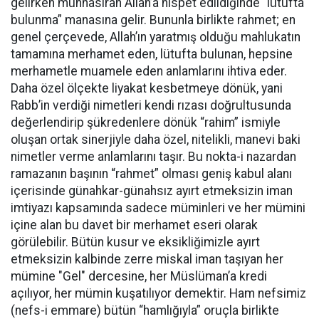
gelirken münhasıran Allah’a nispet edildiğinde “lütufta
bulunma” manasına gelir. Bununla birlikte rahmet; en
genel çerçevede, Allah’ın yaratmış olduğu mahlukatın
tamamına merhamet eden, lütufta bulunan, hepsine
merhametle muamele eden anlamlarını ihtiva eder.
Daha özel ölçekte liyakat kesbetmeye dönük, yani
Rabb’in verdiği nimetleri kendi rızası doğrultusunda
değerlendirip şükredenlere dönük “rahim” ismiyle
oluşan ortak sinerjiyle daha özel, nitelikli, manevi baki
nimetler verme anlamlarını taşır. Bu nokta-i nazardan
ramazanın başının “rahmet” olması geniş kabul alanı
içerisinde günahkar-günahsız ayırt etmeksizin iman
imtiyazı kapsamında sadece müminleri ve her mümini
içine alan bu davet bir merhamet eseri olarak
görülebilir.
Bütün kusur ve eksikliğimizle ayırt
etmeksizin kalbinde zerre miskal iman taşıyan her
mümine "Gel" dercesine, her Müslüman’a kredi
açılıyor, her mümin kuşatılıyor demektir. Ham nefsimiz
(nefs-i emmare) bütün “hamlığıyla” oruçla birlikte