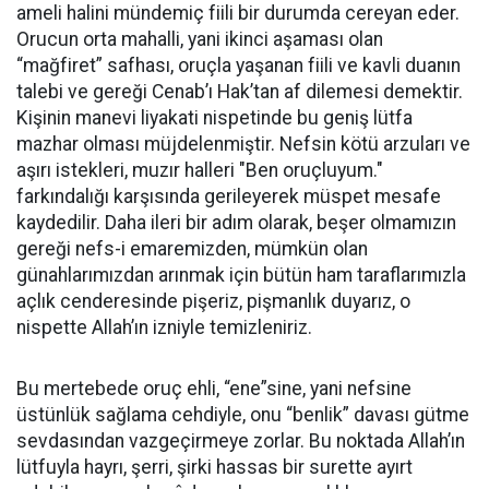
ameli halini mündemiç fiili bir durumda cereyan eder.
Orucun orta mahalli, yani ikinci aşaması olan
“mağfiret” safhası, oruçla yaşanan fiili ve kavli duanın
talebi ve gereği Cenab’ı Hak’tan af dilemesi demektir.
Kişinin manevi liyakati nispetinde bu geniş lütfa
mazhar olması müjdelenmiştir.
Nefsin kötü arzuları ve
aşırı istekleri, muzır halleri "Ben oruçluyum."
farkındalığı karşısında gerileyerek müspet mesafe
kaydedilir. Daha ileri bir adım olarak, beşer olmamızın
gereği nefs-i emaremizden, mümkün olan
günahlarımızdan arınmak için bütün ham taraflarımızla
açlık cenderesinde pişeriz, pişmanlık duyarız, o
nispette Allah’ın izniyle temizleniriz.
B
u mertebede oruç ehli, “ene”sine, yani nefsine
üstünlük sağlama cehdiyle, onu “benlik” davası gütme
sevdasından vazgeçirmeye zorlar. Bu noktada Allah’ın
lütfuyla hayrı, şerri, şirki hassas bir surette ayırt