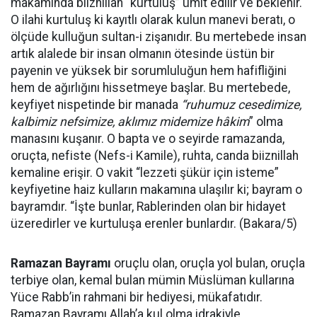
makamında biiznillah “kurtuluş” ümit edilir ve beklenir.
O ilahi kurtuluş ki kayıtlı olarak kulun manevi beratı, o
ölçüde kulluğun sultan-i zişanıdır. Bu mertebede insan
artık alalede bir insan olmanın ötesinde üstün bir
payenin ve yüksek bir sorumluluğun hem hafifliğini
hem de ağırlığını hissetmeye başlar.
Bu mertebede,
keyfiyet nispetinde bir manada
“
ruhumuz
cesedimize,
kalbimiz
nefs
imize,
aklımız midemize
hâkim
” olma
manasını kuşanır. O bapta ve o seyirde ramazanda,
oruçta, nefiste (Nefs-i Kamile), ruhta, canda biiznillah
kemaline erişir. O vakit “lezzeti şükür için isteme”
keyfiyetine haiz kulların makamına ulaşılır ki; bayram o
bayramdır. “
İşte bunlar, Rablerinden olan bir hidayet
üzeredirler ve kurtuluşa erenler bunlardır. (Bakara/5)
Ramazan Bayramı
oruçlu olan, oruçla yol bulan, oruçla
terbiye olan, kemal bulan mümin Müslüman kullarına
Yüce Rabb’in rahmani bir hediyesi, mükafatıdır.
Ramazan Bayramı Allah’a kul olma idrakiyle