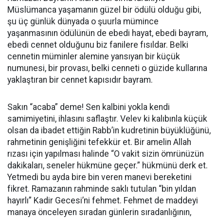
Müslümanca yaşamanın güzel bir ödülü olduğu gibi,
şu üç günlük dünyada o şuurla mümince
yaşanmasının ödülünün de ebedi hayat, ebedi bayram,
ebedi cennet olduğunu biz fanilere fısıldar. Belki
cennetin müminler alemine yansıyan bir küçük
numunesi, bir provası, belki cenneti o güzide kullarına
yaklaştıran bir cennet kapısıdır bayram.
Sakın “acaba” deme! Sen kalbini yokla kendi
samimiyetini, ihlasını saflaştır. Velev ki kalıbınla küçük
olsan da ibadet ettiğin Rabb’in kudretinin büyüklüğünü,
rahmetinin genişliğini tefekkür et. Bir amelin Allah
rızası için yapılması halinde “O vakit sizin ömrünüzün
dakikaları, seneler hükmüne geçer.” hükmünü derk et.
Yetmedi bu ayda bire bin veren manevi bereketini
fikret. Ramazanın rahminde saklı tutulan “bin yıldan
hayırlı” Kadir Gecesi’ni fehmet. Fehmet de maddeyi
manaya önceleyen sıradan günlerin sıradanlığının,