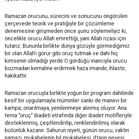
Ramazan orucunu, sürecini ve sonucunu öngörülen
çerçevede teorik ve pratiğiyle bir çözümleme
denemesine girişmeden önce şunu söylemeliyiz ki,
öncelikle orucu Allah emrettiği, yani Allah rızası için
tutarız. Bununla birlikte dünya gözüyle görmediğimiz
bir olan Allah’ı görür gibi oruç tutmak ve dahi hiç
kimsenin olmadığı yerde O gördüğü inancıyla orucu
bozmadan kemaline erdirmek haza imandır, ihlastır,
hakikattir.
Ramazan orucuyla birlikte yoğun bir program dahilinde
kesif bir uygulamayla müminler sanki de manevi bir
kampa; onarılmaya, yenilenmeye alınmış oluyor. Ana
tema “oruç” ibadeti etrafında diğer ibadet motifleriyle
desteklenmiş, çeşitlendirilip, renklendirilmiş olarak
bütünlük kazanır. Sahurun niyeti, günün orucu, vaktin
namazı, mukabelenin bil mukabelesi, iftarın neşesi,