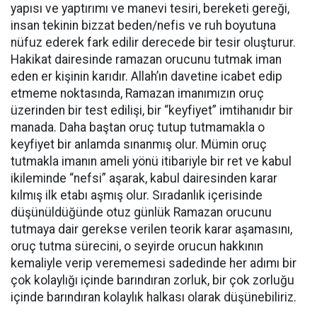
yapısı ve yaptırımı ve manevi tesiri, bereketi gereği,
insan tekinin bizzat beden/nefis ve ruh boyutuna
nüfuz ederek fark edilir derecede bir tesir oluşturur.
Hakikat dairesinde ramazan orucunu tutmak iman
eden er kişinin karıdır.
Allah’ın davetine icabet edip
etmeme noktasında, Ramazan imanımızın oruç
üzerinden bir test edilişi, bir “keyfiyet” imtihanıdır bir
manada. Daha baştan o
ruç tutup tutmamakla o
keyfiyet bir anlamda sınanmış olur. Mümin oruç
tutmakla imanın ameli yönü itibariyle bir ret ve kabul
ikileminde “nefsi” aşarak, kabul dairesinden karar
kılmış ilk etabı aşmış olur. Sıradanlık içerisinde
düşünüldüğünde otuz günlük Ramazan orucunu
tutmaya dair gerekse verilen teorik karar aşamasını,
oruç tutma sürecini, o seyirde orucun hakkının
kemaliyle verip verememesi sadedinde her adımı bir
çok kolaylığı içinde barındıran zorluk, bir çok zorluğu
içinde barındıran kolaylık halkası olarak düşünebiliriz.