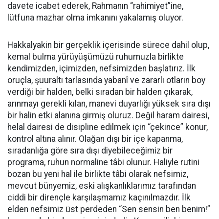
davete icabet ederek, Rahmanın “rahimiyet”ine,
lütfuna mazhar olma imkanını yakalamış oluyor.
Hakkalyakin bir gerçeklik içerisinde sürece dahil olup,
kemal bulma yürüyüşümüzü ruhumuzla birlikte
kendimizden, içimizden, nefsimizden başlatırız. İlk
oruçla,
şuuraltı tarlasında yabanî ve zararlı otların boy
verdiği
bir halden, belki sıradan bir halden çıkarak,
arınmayı gerekli kılan, manevi duyarlığı yüksek sıra dışı
bir halin etki alanına girmiş oluruz. Değil haram dairesi,
helal dairesi de disipline edilmek için “çekince” konur,
kontrol altına alınır. Olağan dışı bir içe kapanma,
sıradanlığa göre sıra dışı diyebileceğimiz bir
programa, ruhun normaline tâbi olunur. Haliyle rutini
bozan bu yeni hal ile birlikte tâbi olarak nefsimiz,
mevcut bünyemiz, eski alışkanlıklarımız tarafından
ciddi bir dirençle karşılaşmamız kaçınılmazdır. İlk
elden nefsimiz üst perdeden “Sen sensin ben benim!”