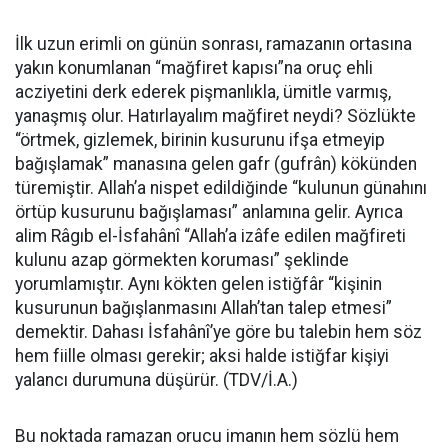
İlk uzun erimli on günün sonrası, ramazanın ortasına
yakın konumlanan “mağfiret kapısı”na oruç ehli
acziyetini derk ederek pişmanlıkla, ümitle varmış,
yanaşmış olur.
Hatırlayalım mağfiret neydi? Sözlükte
“örtmek, gizlemek, birinin kusurunu ifşa etmeyip
bağışlamak” manasına gelen gafr (gufrân) kökünden
türemiştir. Allah’a nispet edildiğinde “kulunun günahını
örtüp kusurunu bağışlaması” anlamına gelir. Ayrıca
alim Râgıb el-İsfahânî “Allah’a izâfe edilen mağfireti
kulunu azap görmekten koruması” şeklinde
yorumlamıştır. Aynı kökten gelen istiğfâr “kişinin
kusurunun bağışlanmasını Allah’tan talep etmesi”
demektir. Dahası İsfahânî’ye göre bu talebin hem söz
hem fiille olması gerekir; aksi halde istiğfar kişiyi
yalancı durumuna düşürür
. (TDV/İ.A.)
Bu noktada ramazan orucu imanın hem sözlü hem