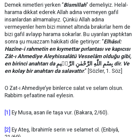
Demek nimetleri yerken “
Bismillah
” demeliyiz. Helal-
harama dikkat ederek Allah adına vermeyen gafil
insanlardan almamalıyız. Çünkü Allah adına
vermeyenler hem bizi minnet altında bırakırlar hem de
bizi gafil avlayıp harama sokarlar. Bu uyarıları yaptıktan
sonra şu muazzam hakikati dile getiriyor: “
Elhâsıl:
Hazîne-i rahmetin en kıymettar pırlantası ve kapıcısı
Zât-ı Ahmediye Aleyhissalâtü Vesselâm olduğu gibi,
en birinci anahtarı da
بِسْمِ اللّٰهِ الرَّحْمٰنِ الرَّح۪يمِ
dir. Ve
en kolay bir anahtarı da salavattır
.” [Sözler, 1. Söz]
O Zat-ı Ahmediye’ye binlerce salat ve selam olsun.
Rabbim şefaatine nail eylesin.
[1]
Ey Musa, asan ile taşa vur. (Bakara, 2/60).
[2]
Ey Ateş, İbrahim’e serin ve selamet ol. (Enbiyâ,