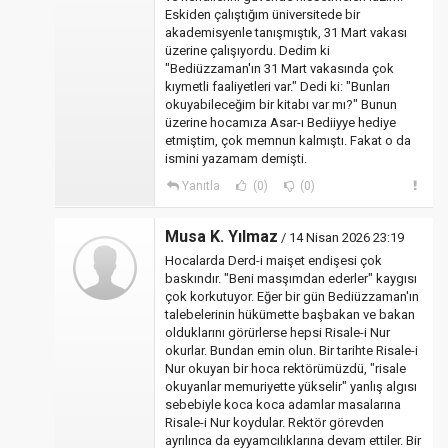
Eskiden çalıştığım üniversitede bir
akademisyenle tanışmıştık, 31 Mart vakası
üzerine çalışıyordu. Dedim ki
"Bediüzzaman'ın 31 Mart vakasında çok
kıymetli faaliyetleri var." Dedi ki: "Bunları
okuyabileceğim bir kitabı var mı?" Bunun
üzerine hocamıza Asar-ı Bediiyye hediye
etmiştim, çok memnun kalmıştı. Fakat o da
ismini yazamam demişti.
Yanıtla
(0)
(0)
Musa K. Yılmaz
/ 14 Nisan 2026 23:19
Hocalarda Derd-i maişet endişesi çok
baskındır. "Beni masşımdan ederler" kaygısı
çok korkutuyor. Eğer bir gün Bediüzzaman'ın
talebelerinin hükümette başbakan ve bakan
olduklarını görürlerse hepsi Risale-i Nur
okurlar. Bundan emin olun. Bir tarihte Risale-i
Nur okuyan bir hoca rektörümüzdü, "risale
okuyanlar memuriyette yükselir" yanlış algısı
sebebiyle koca koca adamlar masalarına
Risale-i Nur koydular. Rektör görevden
ayrılınca da eyyamcılıklarına devam ettiler. Bir