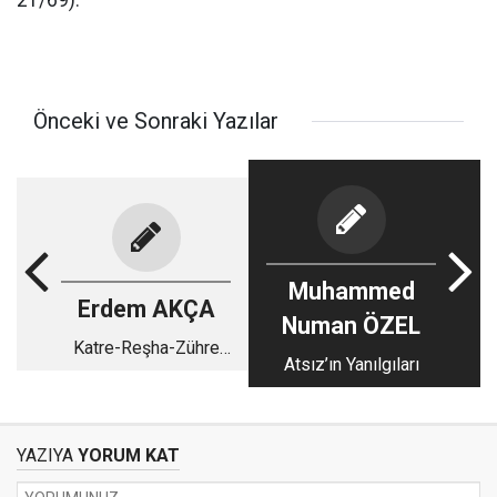
21/69).
Önceki ve Sonraki Yazılar
Muhammed
Erdem AKÇA
Numan ÖZEL
Katre-Reşha-Zühre
Atsız’ın Yanılgıları
Bahsinin Şerhi-7
YAZIYA
YORUM KAT