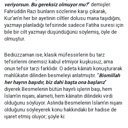
veriyorsun. Bu gereksiz olmuyor mu?
” demişler.
Fahrüddin Razi bunların sözlerine karşı çıkarak,
Kur’an’ın her bir ayetinin ciltler dolusu mana taşıdığını,
yazmayı planladığı tefsirinde sadece Fatiha suresi için
bile bir cilt yazmayı düşündüğünü söylemiş, öyle de
olmuştur.
Bediüzzaman ise, klasik müfessirlerin bu tarz
tefsirlerini önemsiz kabul etmiyor kuşkusuz, ama
onun tefsir tarzı farklıdır. O adeta kâinatı konuşturarak
mahlûkatın dilinden besmeleyi anlatmıştır. “
Bismillah
her hayrın başıdır, biz dahi başta ona başlarız
”
diyerek Besmelenin bütün hayırlı işlerin başı, hem
İslam’ın nişanı, alameti, hem kâinatın dilindeki virdi
olduğunu söylüyor. Aslında Besmelenin İslam’ın nişanı
olduğunu söyleyerek konu hakkındaki bir hadise de
işaret etmiş oluyor; şöyle ki: