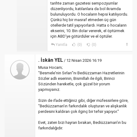
tarihte zaman gazetesi sempozyumlar
düzenliyordu, katılanlara da bol ikramda
bulunuluyordu. O hocaların hepsi katılıyordu.
Çünkü hiç bir masraf etmeden üç gün
otellerde tatil yapıyorlardı. Hatta o hocaların
ekserini, 10. Bin dolar vererek, el öptürmek
için ABD'ye götürdüler ve el öptüler.
Yanıtla
(0)
(0)
. İskân YEL
/ 12 Nisan 2026 16:19
Musa Hocam;
"Besmele'nin Sırları"nı Bediüzzaman Hazretlerinin
Sözler adlı eserinin, Bismillah ile ilgili, Birinci
Sözünden hareketle, çok güzel bir yorum
yapmışsınız.
Sizin de ifade ettiğiniz gibi, diğer müfessirlere göre,
"Bediüzzaman’ın farkındalık oluşturan ve alışkanlık
perdesini kaldıran çok ilginç bir tefsir yapıyor."
Evet, zaten bizi hayran bırakan, Bediüzzaman'ın bu
farkındalığıdır.