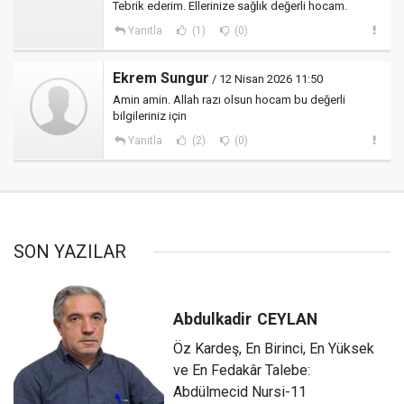
Tebrik ederim. Ellerinize sağlık değerli hocam.
Yanıtla
(1)
(0)
Ekrem Sungur
/ 12 Nisan 2026 11:50
Amin amin. Allah razı olsun hocam bu değerli
bilgileriniz için
Yanıtla
(2)
(0)
SON YAZILAR
Abdulkadir
CEYLAN
Öz Kardeş, En Birinci, En Yüksek
ve En Fedakâr Talebe:
Abdülmecid Nursi-11