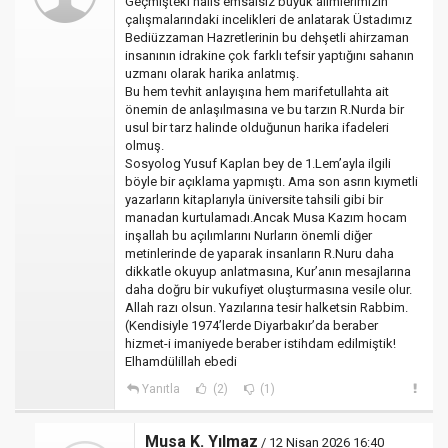
Geçmişteki halis emsalsiz büyük âlimlerimizin
çalışmalarındaki incelikleri de anlatarak Üstadımız
Bediüzzaman Hazretlerinin bu dehşetli ahirzaman
insanının idrakine çok farklı tefsir yaptığını sahanın
uzmanı olarak harika anlatmış.
Bu hem tevhit anlayışına hem marifetullahta ait
önemin de anlaşılmasına ve bu tarzın R.Nurda bir
usul bir tarz halinde olduğunun harika ifadeleri
olmuş.
Sosyolog Yusuf Kaplan bey de 1.Lem’ayla ilgili
böyle bir açıklama yapmıştı. Ama son asrın kıymetli
yazarların kitaplarıyla üniversite tahsili gibi bir
manadan kurtulamadı.Ancak Musa Kazım hocam
inşallah bu açılımlarını Nurların önemli diğer
metinlerinde de yaparak insanların R.Nuru daha
dikkatle okuyup anlatmasına, Kur’anın mesajlarına
daha doğru bir vukufiyet oluşturmasına vesile olur.
Allah razı olsun. Yazılarına tesir halketsin Rabbim.
(Kendisiyle 1974’lerde Diyarbakır’da beraber
hizmet-i imaniyede beraber istihdam edilmiştik!
Elhamdülillah ebedi
Yanıtla
(2)
(1)
Musa K. Yılmaz
/ 12 Nisan 2026 16:40