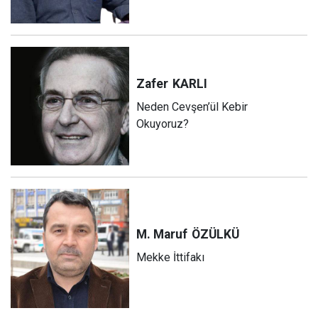
Zafer
KARLI
Neden Cevşen’ül Kebir
Okuyoruz?
M. Maruf
ÖZÜLKÜ
Mekke İttifakı