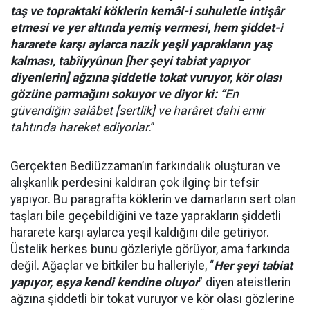
taş ve topraktaki köklerin kemâl-i suhuletle intişâr
etmesi ve yer altında yemiş vermesi, hem şiddet-i
hararete karşı aylarca nazik yeşil yaprakların yaş
kalması, tabîiyyûnun [her şeyi tabiat yapıyor
diyenlerin] ağzına şiddetle tokat vuruyor, kör olası
gözüne parmağını sokuyor ve diyor ki: “
En
güvendiğin salâbet [sertlik] ve harâret dahi emir
tahtında hareket ediyorlar
.”
Gerçekten Bediüzzaman’ın farkındalık oluşturan ve
alışkanlık perdesini kaldıran çok ilginç bir tefsir
yapıyor. Bu paragrafta köklerin ve damarların sert olan
taşları bile geçebildiğini ve taze yaprakların şiddetli
hararete karşı aylarca yeşil kaldığını dile getiriyor.
Üstelik herkes bunu gözleriyle görüyor, ama farkında
değil. Ağaçlar ve bitkiler bu halleriyle, “
Her şeyi tabiat
yapıyor, eşya kendi kendine oluyor
” diyen ateistlerin
ağzına şiddetli bir tokat vuruyor ve kör olası gözlerine