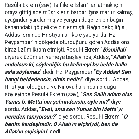
Resûl-i Ekrem (sav) Taiflilere İslam’ı anlatmak için
oraya gittiğinde müşriklerin barbarlığına maruz kalmış,
ayağından yaralanmış ve yorgun düşerek bir bağın
kenarındaki gölgelikte dinlenmişti. Bağın bekçiliğini,
Addas isminde Hristiyan bir köle yapıyordu. Hz.
Peygamber’in gölgede oturduğunu gören Addâs ona
biraz üzüm ikram etmişti. Resul-i Ekrem "
Bismillah
"
diyerek üzümleri yemeye başlayınca, Addas, "
Allah´a
andolsun ki, söylediğin bu kelimeyi bu belde halkı
asla söylemez
" dedi. Hz. Peygamber “
Ey Addas! Sen
hangi beldedensin, dinin nedir?
” diye sordu. Addas,
Hristiyan olduğunu ve Ninova halkından olduğu
söyleyince Resûl-i Ekrem (sav), “
Sen Salih adam olan
Yunus b. Metta´nın şehrindensin, öyle mi?
” diye
sordu. Addas, “
Evet, ama sen Yunus bin Metta´yı
nereden tanıyorsun?
” diye sordu. Resul-i Ekrem, “
O
benim kardeşimdir. O Allah’ın elçisiydi, ben de
Allah’ın elçisiyim
” dedi.