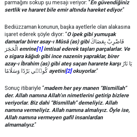
parmağını sokup şu mesajı veriyor: “
En güvendiğiniz
sertlik ve hararet bile emir altında hareket ediyor
.”
Bediüzzaman konunun, başka ayetlerle olan alakasına
işaret ederek şöyle diyor: “
O ipek gibi yumuşak
damarlar birer asay-ı Mûsâ (as) gibi
فَاضْرِبْ بِعَصَاكَ
الْحَجَرَ
emrine
[1]
imtisal ederek taşları parçalarlar. Ve
o sigara kâğıdı gibi ince nazenin yapraklar, birer
azay-ı İbrahim (as) gibi ateş saçan hararete karşı
يَا نَارُ
كُون۪ي بَرْدًا وَسَلَامًا
ayetini
[2]
okuyorlar
.”
Sonuç itibariyle “
madem her şey manen “Bismillah”
der. Allah namına Allah’ın nimetlerini getirip bizlere
veriyorlar. Biz dahi “Bismillah” demeliyiz. Allah
namına vermeliyiz. Allah namına almalıyız. Öyle ise,
Allah namına vermeyen gafil insanlardan
almamalıyız
.”