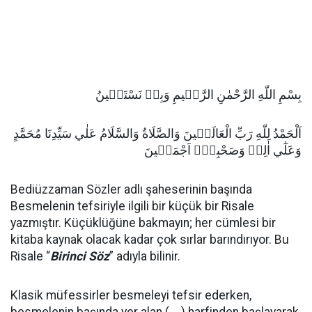
بِسْمِ اللّٰهِ الرَّحْمٰنِ الرَّح۪يمِ وَبِه۪ نَسْتَع۪ينُ
اَلْحَمْدُ لِلّٰهِ رَبِّ الْعَالَم۪ينَ وَالصَّلَاةُ وَالسَّلَامُ عَلٰي سَيِّدِنَا مُحَمَّدٍ
وَعَلٰٓي اٰلِه۪ وَصَحْبِه۪ٓ اَجْمَع۪ينَ
Bediüzzaman Sözler adlı şaheserinin başında
Besmelenin tefsiriyle ilgili bir küçük bir Risale
yazmıştır. Küçüklüğüne bakmayın; her cümlesi bir
kitaba kaynak olacak kadar çok sırlar barındırıyor. Bu
Risale “
Birinci Söz
” adıyla bilinir.
Klasik müfessirler besmeleyi tefsir ederken,