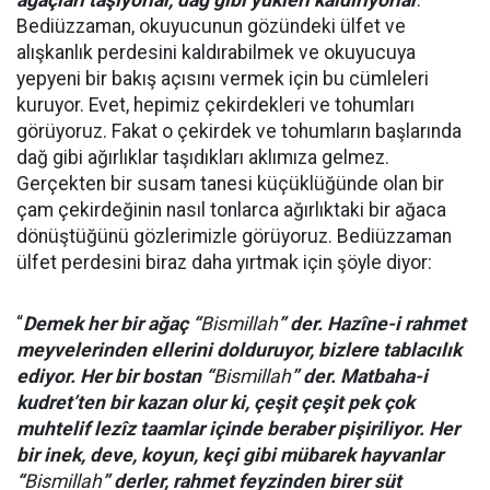
ağaçları taşıyorlar, dağ gibi yükleri kaldırıyorlar
.”
Bediüzzaman, okuyucunun gözündeki ülfet ve
alışkanlık perdesini kaldırabilmek ve okuyucuya
yepyeni bir bakış açısını vermek için bu cümleleri
kuruyor. Evet, hepimiz çekirdekleri ve tohumları
görüyoruz. Fakat o çekirdek ve tohumların başlarında
dağ gibi ağırlıklar taşıdıkları aklımıza gelmez.
Gerçekten bir susam tanesi küçüklüğünde olan bir
çam çekirdeğinin nasıl tonlarca ağırlıktaki bir ağaca
dönüştüğünü gözlerimizle görüyoruz. Bediüzzaman
ülfet perdesini biraz daha yırtmak için şöyle diyor:
“
Demek her bir ağaç “
Bismillah
” der. Hazîne-i rahmet
meyvelerinden ellerini dolduruyor, bizlere tablacılık
ediyor. Her bir bostan “
Bismillah
” der. Matbaha-i
kudret’ten bir kazan olur ki, çeşit çeşit pek çok
muhtelif lezîz taamlar içinde beraber pişiriliyor. Her
bir inek, deve, koyun, keçi gibi mübarek hayvanlar
“
Bismillah
” derler, rahmet feyzinden birer süt