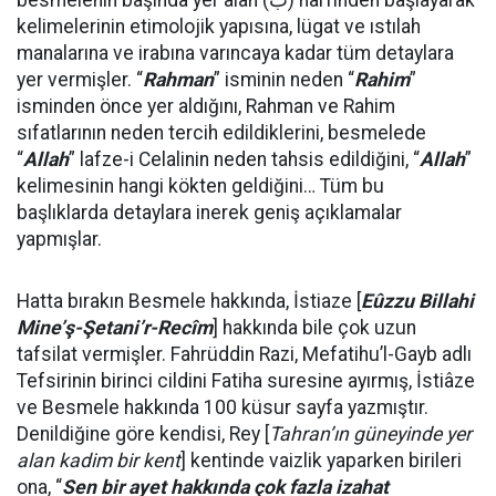
besmelenin başında yer alan (ب) harfinden başlayarak
kelimelerinin etimolojik yapısına, lügat ve ıstılah
manalarına ve irabına varıncaya kadar tüm detaylara
yer vermişler. “
Rahman
” isminin neden “
Rahim
”
isminden önce yer aldığını, Rahman ve Rahim
sıfatlarının neden tercih edildiklerini, besmelede
“
Allah
” lafze-i Celalinin neden tahsis edildiğini, “
Allah
”
kelimesinin hangi kökten geldiğini… Tüm bu
başlıklarda detaylara inerek geniş açıklamalar
yapmışlar.
Hatta bırakın Besmele hakkında, İstiaze [
Eûzzu Billahi
Mine’ş-Şetani’r-Recîm
] hakkında bile çok uzun
tafsilat vermişler. Fahrüddin Razi, Mefatihu’l-Gayb adlı
Tefsirinin birinci cildini Fatiha suresine ayırmış, İstiâze
ve Besmele hakkında 100 küsur sayfa yazmıştır.
Denildiğine göre kendisi, Rey [
Tahran’ın güneyinde yer
alan kadim bir kent
] kentinde vaizlik yaparken birileri
ona, “
Sen bir ayet hakkında çok fazla izahat