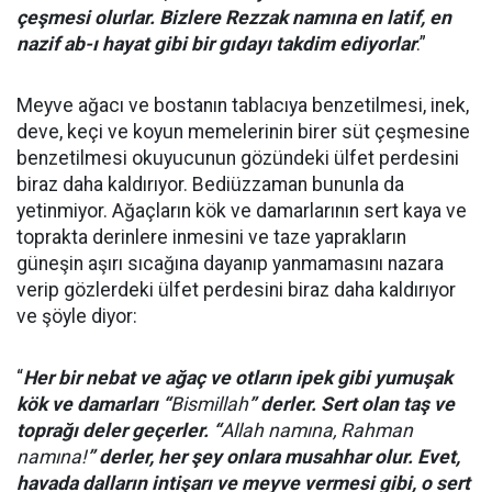
çeşmesi olurlar. Bizlere Rezzak namına en latif, en
nazif ab-ı hayat gibi bir gıdayı takdim ediyorlar
.”
Meyve ağacı ve bostanın tablacıya benzetilmesi, inek,
deve, keçi ve koyun memelerinin birer süt çeşmesine
benzetilmesi okuyucunun gözündeki ülfet perdesini
biraz daha kaldırıyor. Bediüzzaman bununla da
yetinmiyor. Ağaçların kök ve damarlarının sert kaya ve
toprakta derinlere inmesini ve taze yaprakların
güneşin aşırı sıcağına dayanıp yanmamasını nazara
verip gözlerdeki ülfet perdesini biraz daha kaldırıyor
ve şöyle diyor:
“
Her bir nebat ve ağaç ve otların ipek gibi yumuşak
kök ve damarları “
Bismillah
” derler. Sert olan taş ve
toprağı deler geçerler. “
Allah namına, Rahman
namına!
” derler, her şey onlara musahhar olur. Evet,
havada dalların intişarı ve meyve vermesi gibi, o sert