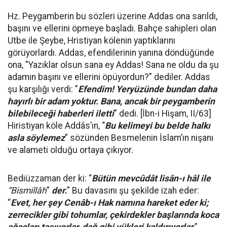
Hz. Peygamberin bu sözleri üzerine Addas ona sarıldı,
başını ve ellerini öpmeye başladı. Bahçe sahipleri olan
Utbe ile Şeybe, Hristiyan kölenin yaptıklarını
görüyorlardı. Addas, efendilerinin yanına döndüğünde
ona, "Yazıklar olsun sana ey Addas! Sana ne oldu da şu
adamın başını ve ellerini öpüyordun?" dediler. Addas
şu karşılığı verdi: "
Efendim! Yeryüzünde bundan daha
hayırlı bir adam yoktur. Bana, ancak bir peygamberin
bilebileceği haberleri iletti
" dedi. [İbn-i Hişam, II/63]
Hiristiyan köle Addâs’ın, “
Bu kelimeyi bu belde halkı
asla söylemez
” sözünden Besmelenin İslam’ın nişanı
ve alameti olduğu ortaya çıkıyor.
Bediüzzaman der ki: “
Bütün mevcûdât lisân-ı hâl ile
“Bismillâh
”
der.
” Bu davasını şu şekilde izah eder:
“
Evet, her şey Cenâb-ı Hak namına hareket eder ki;
zerrecikler gibi tohumlar, çekirdekler başlarında koca