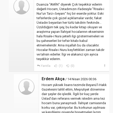
Duanıza "AMİN" diyerek Çok teşekkür ederim
değerli Hocam, Üstadımızın ifadesiyle "Risale-i
Nur'un Tarz-ı beyanı" hiç bir eserde yoktur. Eski
tefsirlerde çok güzel açıklamalar vardır, fakat
Üstadın beyanları her türlü takdirin fevkinde...
Üzüldüğüm tek şey, bu kadar kitap okuyan ve
araştırma yapan İlahiyat hocalarının ekserisinin
hala Risale-i Nura yeterli ilgi göstermemeleri ve
bu şaheserleri bir tefsir kitabı kabul
etmemeleridir. Ama inşallah bu da olacaktır.
Hocalar Risale-i Nuru keşfettikleri zaman takdir
ve tahsin ederler. İlgi ve alakanız için ayrıca
teşekkür ederim.
Yanıtla
(1)
(0)
Erdem Akça
/ 14 Nisan 2026 00:36
Hocam yüksek lisans tezimde Beyanü'l-Hakk
Gazetesini tahlil ettim, Meşrutiyet dönemine
dair şeyler de işledik. İlgili bir kaç yerde
Üstad'dan referans vermek istedim ama tez
hocam buna yanaşmadı. İlahiyat camiasında
korku var, çekiniyorlar. Bu korkunun aşılması
ve kendilerini güvende hissetmeleri lazım.