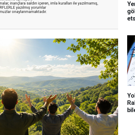
Ye
alar, inançlara saldırı içeren, imla kuralları ile yazılmamış,
ARFLERLE yazılmış yorumlar
gö
muzlar onaylanmamaktadır.
ets
Yo
Rab
bi