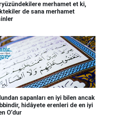
ryüzündekilere merhamet et ki,
ktekiler de sana merhamet
inler
lundan sapanları en iyi bilen ancak
bindir, hidâyete erenleri de en iyi
len O’dur