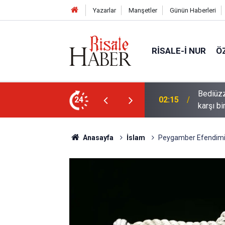
Yazarlar
Manşetler
Günün Haberleri
RISALE-I NUR
Ö
ün bu kelime ile saadet-i ebediye müjdesine
24
01:45
Cimrili
Anasayfa
İslam
Peygamber Efendimiz