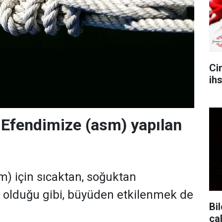
Ci
ih
Efendimize (asm) yapılan
) için sıcaktan, soğuktan
 olduğu gibi, büyüden etkilenmek de
Bil
ça