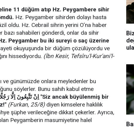
teline 11 düğüm atıp Hz. Peygambere sihir
gömdü.
Hz. Peygamber sihirden dolayı hasta
âzil oldu. Hz. Cebrail sihrin yerini O’na haber
 bazı sahabileri gönderdi, onlar da sihir
Biz
de
Hz. Peygamber bu iki sureyi o saç üzerine
ul
 ayeti okuyuşunda bir düğüm çözülüyordu ve
ğını hissediyordu.
(İbn Kesir, Tefsîru'l-Kur'ani'l-
 ve günümüzde onlara meyledenler bu
lduğunu söylerler. Bunu sahih kabul etme
اِنْ تَتَّبِعُونَ ا "Siz ancak büyülenmiş bir
z!"
(Furkan, 25/8)
diyen kimselere haklılık
ahye şüphe verileceğine dikkat çekerler. Ayrıca,
a olan Peygamberin masumiyetine halel
Baş