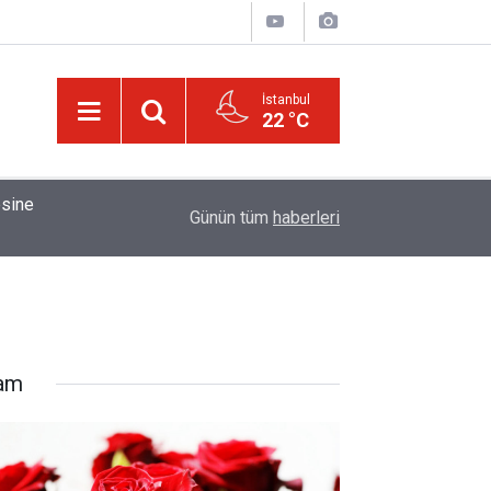
İstanbul
22 °C
01:15
Bildirilmedi mi ki insan için, kendi çalıştığından
Günün tüm
haberleri
lam