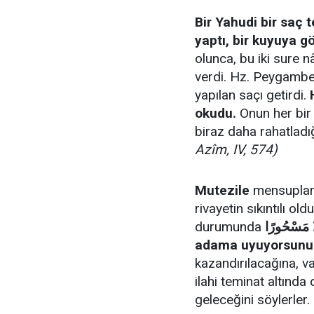
Bir Yahudi bir saç 
yaptı, bir kuyuya 
olunca, bu iki sure n
verdi. Hz. Peygamber
yapılan saçı getirdi.
okudu.
Onun her bir
biraz daha rahatladı
Azîm, IV, 574)
Mutezile
mensupları
rivayetin sıkıntılı o
durumunda
ِلَّا رَجُلًا مَسْحُورًا
adama uyuyorsunu
kazandırılacağına, v
ilahi teminat altınd
geleceğini söylerler.