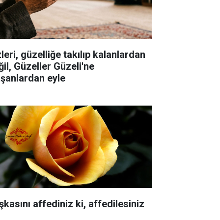
leri, güzelliğe takılıp kalanlardan
ğil, Güzeller Güzeli'ne
aşanlardan eyle
kasını affediniz ki, affedilesiniz