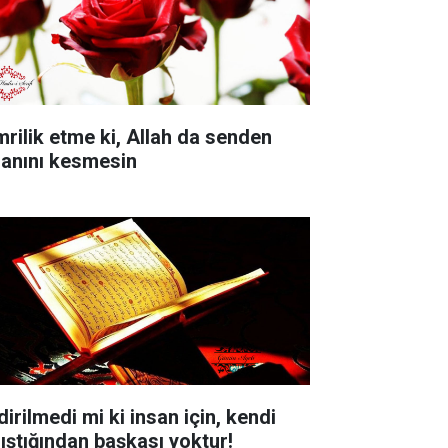
mrilik etme ki, Allah da senden
sanını kesmesin
dirilmedi mi ki insan için, kendi
lıştığından başkası yoktur!