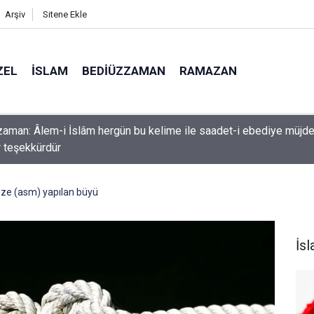
Arşiv
Sitene Ekle
ZEL
İSLAM
BEDIÜZZAMAN
RAMAZAN
k etme ki, Allah da senden ihsanını kesmesin
e (asm) yapılan büyü
İs