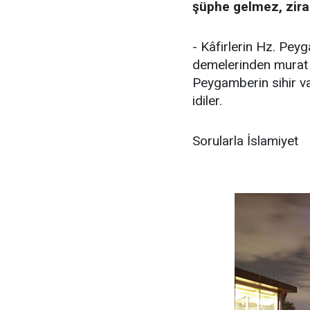
şüphe gelmez, zira 
- Kâfirlerin Hz. Pe
demelerinden murat b
Peygamberin sihir va
idiler.
Sorularla İslamiyet