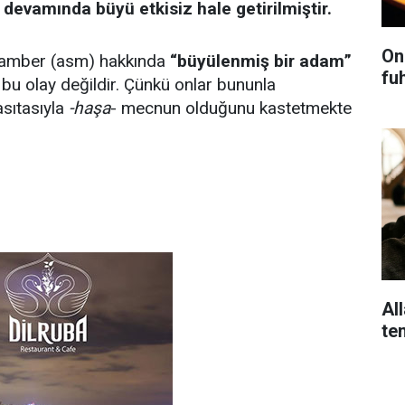
devamında büyü etkisiz hale getirilmiştir.
On
ygamber (asm) hakkında
“büyülenmiş bir adam”
fu
u olay değildir. Çünkü onlar bununla
sıtasıyla
-haşa
- mecnun olduğunu kastetmekte
Al
te