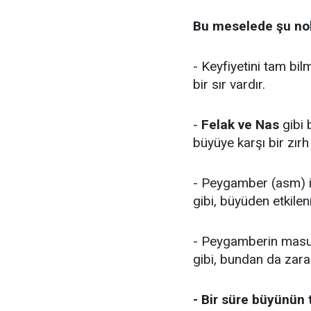
Bu meselede şu nok
- Keyfiyetini tam bil
bir sır vardır.
-
Felak ve Nas
gibi 
büyüye karşı bir zırh
- Peygamber (asm) i
gibi, büyüden etkile
- Peygamberin masu
gibi, bundan da zara
- Bir süre büyünün 