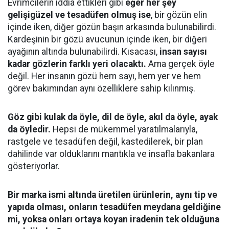
Evrimcilerin iddia ettikleri gibi
eğer her şey
gelişigüzel ve tesadüfen olmuş ise
, bir gözün elin
içinde iken, diğer gözün başın arkasında bulunabilirdi.
Kardeşinin bir gözü avucunun içinde iken, bir diğeri
ayağının altında bulunabilirdi. Kısacası,
insan sayısı
kadar gözlerin farklı yeri olacaktı.
Ama gerçek öyle
değil. Her insanın gözü hem sayı, hem yer ve hem
görev bakımından aynı özelliklere sahip kılınmış.
Göz gibi kulak da öyle, dil de öyle, akıl da öyle, ayak
da öyledir.
Hepsi de mükemmel yaratılmalarıyla,
rastgele ve tesadüfen değil, kastedilerek, bir plan
dahilinde var olduklarını mantıkla ve insafla bakanlara
gösteriyorlar.
Bir marka ismi altında üretilen ürünlerin, aynı tip ve
yapıda olması, onların tesadüfen meydana geldiğine
mi, yoksa onları ortaya koyan iradenin tek olduğuna