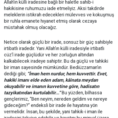
Allah’ın külli iradesine bağlı bir haletle sahib-i
hakikisine ruhumuzu iade etmeliyiz. Aksi takdirde
meleklerin istikrah edecekleri mülevves ve kokuşmuş
bir ruhla emanete hıyanet etmiş olarak cezaya
müstahak olmuş olacağız.
Netice olarak güçlü bir irade, sonsuz bir güç sahibiyle
irtibatlı iradedir. Yani Allah’ın külli iradesiyle irtibatlı
cüz’î irade güçlüdür ve her zorluğun altından
kalkabilecek iradeye sahiptir. Bu da güçlü ve tahkiki
bir iman sayesinde mümkündür. Bediüzzaman’ın
dediği gibi;
“İman hem nurdur, hem kuvvettir. Evet,
hakiki imanı elde eden adam, kâinata meydan
okuyabilir ve imanın kuvvetine göre, hadisatın
tazyikatından kurtulabilir...”
Bu yüzden, bilhassa
gençlerimiz, “Ben neyim, nereden geldim ve nereye
gideceğim?” endeksli bir irade ile hayatına yön
vermelidir. İnsan, bu şekilde, yani tahkik-i iman ile