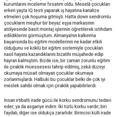
kurumlarını inceleme fırsatım oldu. Meselâ çocukları
erken yaşta IQ testi yaparak iş hayatına kanalize
etmeleri çok hoşuma gitmişti. Hatta down sendromlu
çocukların meşhur bir beyaz eşya markasının
atölyesinde basit montaj işlerinin öğretilerek istihdam
edildiklerini görmüştüm. Almanya’nın kalkınma
başarısında bu eğitim modellerinin ne kadar etkili
olduğunu ve köklü bir eğitim sistemiyle çocukları
nasıl hayata kazandıklarını bizatihi müşahede edip
hayran kalmıştım. Bizde ise, bir zaman zorunlu eğitim
ile çıraklık müessesesi tahrip edilmiş, zekâ düzeyi
okumaya müsait olmayan çocuklar okumaya
zorlanmışlardı. Halbuki bu çocuklar belki de çok iyi
meslek sahibi olmak için çıraklık yapabilirlerdi.
İnsan irtibatlı irade gücü ile korku sendromunu tedavi
eder; ya da asgariye indirir. İki türlü korku vardır; biri
faydalı, diğer ise oldukça zararlıdır. Birincisi külli irade