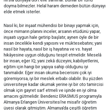
hırsla dünyaya dört elle sarılırlar. Bunlar bir türlü
doyma bilmezler. Helal haram demeden bütün dünyayı
elde etmek isterler.
Nasıl ki, bir inşaat mühendisi bir binayı yapmak için,
önce mimarın planını inceler, arsanın etüdünü yapar,
inşaatı uygun hale getirip başlatır, aynen öyle de bir
insan öncelikle kendi yapısını ve müktesebatını; yani
nasıl bir hayata, nasıl bir iş hayatına ve vs. hayat
hikâyesine uygun olduğunu tespit etmelidir. Meselâ
bir insan, eğer IQ; yani zekâ düzeyini, kabiliyetlerini,
eğitim için hangi bir yapıya sahip olduğunu iyi
tanımalıdır. Eğer insan okuma becerisini çok iyi
göremiyorsa, iyi bir meslek erbabı olabilir. Bu yüzden
üniversiteye kadar okumak yerine iyi bir oto tamircisi
olmak için gayret sarf etmeli ve işinde en iyi olma
amacını gütmelidir. Bendeniz ERASMUS programıyla
Almanya Erlangen Üniversitesi’ne misafir öğretim
üyesi olarak gitmiştim. Almanya’da çeşitli öğretim