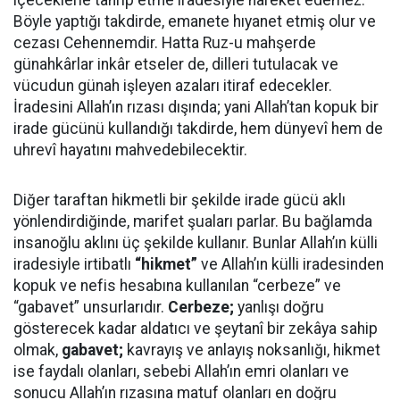
içeceklerle tahrip etme iradesiyle hareket edemez.
Böyle yaptığı takdirde, emanete hıyanet etmiş olur ve
cezası Cehennemdir. Hatta Ruz-u mahşerde
günahkârlar inkâr etseler de, dilleri tutulacak ve
vücudun günah işleyen azaları itiraf edecekler.
İradesini Allah’ın rızası dışında; yani Allah’tan kopuk bir
irade gücünü kullandığı takdirde, hem dünyevî hem de
uhrevî hayatını mahvedebilecektir.
Diğer taraftan hikmetli bir şekilde irade gücü aklı
yönlendirdiğinde, marifet şuaları parlar. Bu bağlamda
insanoğlu aklını üç şekilde kullanır. Bunlar Allah’ın külli
iradesiyle irtibatlı
“hikmet”
ve Allah’ın külli iradesinden
kopuk ve nefis hesabına kullanılan “cerbeze” ve
“gabavet” unsurlarıdır.
Cerbeze;
yanlışı doğru
gösterecek kadar aldatıcı ve şeytanî bir zekâya sahip
olmak,
gabavet;
kavrayış ve anlayış noksanlığı, hikmet
ise faydalı olanları, sebebi Allah’ın emri olanları ve
sonucu Allah’ın rızasına matuf olanları en doğru