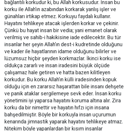
bağlantılı korkudur ki, bu Allah korkusudur. İnsan bu
korku ile Allah’ın azabından korkarak yanlış işler ve
günahları irtikap etmez. Korkuyu faydalı kullanır.
Hayatını tehlikeye atacak işlerden korkar ve çekinir.
Çünkü bu hayat insan bir vedia; yani emanet olarak
verilmiş ve sahib-i hakikisine iade edilecektir. Bu tür
insanlar her şeyin Allah’ın dest-i kudretinde olduğunu
ve kader ile hayatlarının idame olduğunu bilirler ve
lüzumsuz hiçbir şeyden korkmazlar. İkinci korku ise
oldukça zararlı ve insan iradesini büyük ölçüde
çalışamaz hale getiren ve hatta bazen kilitleyen
korkudur. Bu korku Allah’ın külli iradesinden kopuk
olduğu için en zararsız haşarattan bile insanı dehşete
ve panik ataklar sergilemeye sevk eder. İnsan korku
yönetimini iyi yaparsa hayatını koruma altına alır. Zira
korku da bir nimettir ve hayatın hıfzı için insana
bahşedilmiştir. Böyle bir korkuyla insan uçurumun
kenarında jimnastik yaparak hayatını tehlikeye atmaz.
Nitekim böyle yapanlardan bir kısım insanlar