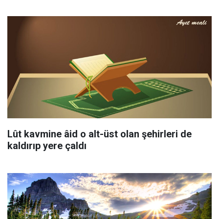
Lût kavmine âid o alt-üst olan şehirleri de
kaldırıp yere çaldı