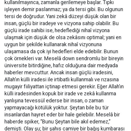
kullanılmayınca, zamanla gerilemeye başlar. Tıpkı
işleyen demir paslanmaz; ya da tersi gibi. Bu olgunun
tersi de doğrudur. Yani zekâ düzeyi düşük olan bir
insan, güçlü bir iradeye ve vizyona sahip olabilir. Bu
güçlü irade sahibi ise, hedeflediği nihaî vizyona
ulaşmak için düşük de olsa zekâsını optimal; yani en
uygun bir şekilde kullanarak nihaî vizyonuna
ulaşamasa da çok iyi hedefleri elde edebilir. Bunun
çok örnekleri var. Meselâ down sendromlu bir bireyin
üniversite bitirdiğine, hafız olduğuna dair medyada
haberler mevcuttur. Ancak insan güçlü iradesini,
Allah’ın külli iradesi ile irtibatlı kullanmalı ve rızasına
mugayir fiiliyattan içtinap etmesi gerekir. Eğer Allah’ın
külli iradesinden kopuk bir irade ve zekâ kullanma
yanlışına tevessül ederse bir insan, o zaman
yapmayacağı kötülük yoktur. Şeytan bile bu tür
insanlardan hayret eder bir hale gelebilir. Meselâ bir
haberde spiker, “Bunu Şeytan bile akıl edemez,”
demişti. Olay şu; bir şahıs camiye bir bağış kumbarası