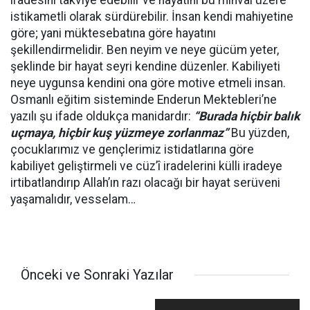
iradesini takviye edebilir ve hayatını bu minval üzere
istikametli olarak sürdürebilir. İnsan kendi mahiyetine
göre; yani müktesebatına göre hayatını
şekillendirmelidir. Ben neyim ve neye gücüm yeter,
şeklinde bir hayat seyri kendine düzenler. Kabiliyeti
neye uygunsa kendini ona göre motive etmeli insan.
Osmanlı eğitim sisteminde Enderun Mektebleri’ne
yazılı şu ifade oldukça manidardır:
“Burada hiçbir balık
uçmaya, hiçbir kuş yüzmeye zorlanmaz”
Bu yüzden,
çocuklarımız ve gençlerimiz istidatlarına göre
kabiliyet geliştirmeli ve cüz’î iradelerini külli iradeye
irtibatlandırıp Allah’ın razı olacağı bir hayat serüveni
yaşamalıdır, vesselam…
Önceki ve Sonraki Yazılar