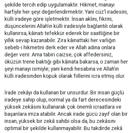
şekilde tercih edip uygulamaktır. Hikmet, manayı
harfiyle her şeyi değerlendirmektir. Yani cüz’î iradesini,
külli iradeye göre işletmektir. İnsan aklını, fikrini,
düşüncelerini Allah’ın külli iradesiyle bağlantılı olarak
kullanırsa, kâinatı tefekkür ederek bir saatliğine bir
yıllık sevap kazanabilir. Zira kâinattaki her varlığın
sebeb-i hikmetini derk eder ve Allah adına onlara
değer verir. Ama tabiri caizse, çok affedersiniz,
öküzün trene baktığı gibi kâinata bakarsa, o zaman her
şeyi manayı ismiyle; yani kendi hesabına ve Allah’ın
külli iradesinden kopuk olarak fiillerini icra etmiş olur.
İrade zekâyı da kullanan bir unsurdur. Bir insan güçlü
iradeye sahip olup, normal ya da fart derecesindeki
yüksek zekâsını kullanarak çok önemli icraatlara ve
başarılara imza atabilir. Ancak irade gücü zayıf olan bir
insan, yüksek bir zekâ sahibi olsa da, bu zekâsını
optimal bir şekilde kullanmayabilir. Bu takdirde zekâ