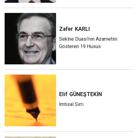
Zafer
KARLI
Sekîne Duası’nın Azametini
Gösteren 19 Husus
Elif
GÜNEŞTEKİN
İmtisal Sırrı