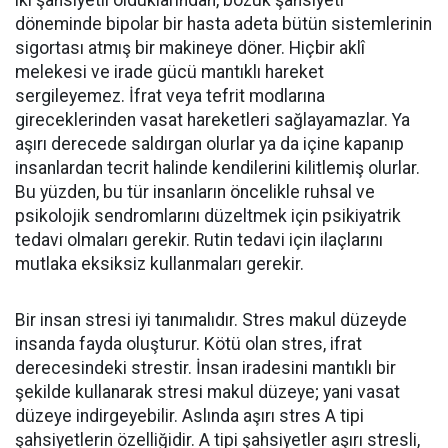
iki şahsiyetli olduklarından, bozuk şahsiyeti
döneminde bipolar bir hasta adeta bütün sistemlerinin
sigortası atmış bir makineye döner. Hiçbir aklî
melekesi ve irade gücü mantıklı hareket
sergileyemez. İfrat veya tefrit modlarına
gireceklerinden vasat hareketleri sağlayamazlar. Ya
aşırı derecede saldırgan olurlar ya da içine kapanıp
insanlardan tecrit halinde kendilerini kilitlemiş olurlar.
Bu yüzden, bu tür insanların öncelikle ruhsal ve
psikolojik sendromlarını düzeltmek için psikiyatrik
tedavi olmaları gerekir. Rutin tedavi için ilaçlarını
mutlaka eksiksiz kullanmaları gerekir.
Bir insan stresi iyi tanımalıdır. Stres makul düzeyde
insanda fayda oluşturur. Kötü olan stres, ifrat
derecesindeki strestir. İnsan iradesini mantıklı bir
şekilde kullanarak stresi makul düzeye; yani vasat
düzeye indirgeyebilir. Aslında aşırı stres A tipi
şahsiyetlerin özelliğidir. A tipi şahsiyetler aşırı stresli,