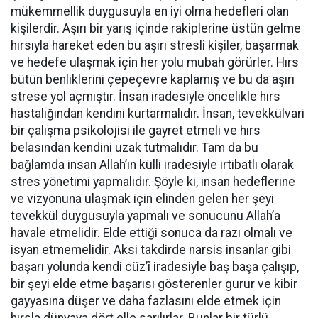
mükemmellik duygusuyla en iyi olma hedefleri olan
kişilerdir. Aşırı bir yarış içinde rakiplerine üstün gelme
hırsıyla hareket eden bu aşırı stresli kişiler, başarmak
ve hedefe ulaşmak için her yolu mubah görürler. Hırs
bütün benliklerini çepeçevre kaplamış ve bu da aşırı
strese yol açmıştır. İnsan iradesiyle öncelikle hırs
hastalığından kendini kurtarmalıdır. İnsan, tevekkülvari
bir çalışma psikolojisi ile gayret etmeli ve hırs
belasından kendini uzak tutmalıdır. Tam da bu
bağlamda insan Allah’ın külli iradesiyle irtibatlı olarak
stres yönetimi yapmalıdır. Şöyle ki, insan hedeflerine
ve vizyonuna ulaşmak için elinden gelen her şeyi
tevekkül duygusuyla yapmalı ve sonucunu Allah’a
havale etmelidir. Elde ettiği sonuca da razı olmalı ve
isyan etmemelidir. Aksi takdirde narsis insanlar gibi
başarı yolunda kendi cüz’î iradesiyle baş başa çalışıp,
bir şeyi elde etme başarısı gösterenler gurur ve kibir
gayyasına düşer ve daha fazlasını elde etmek için