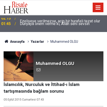
01:45
Dünyaya önem verme ki, Allah seni sevsin
Anasayfa
Yazarlar
Muhammed OLGU
Muhammed OLGU
İslamcılık, Nurculuk ve İttihad-ı İslam
tartışmasında bağlam sorunu
05 Eylül 2015 Cumartesi 07:43