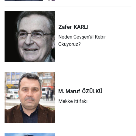
Zafer
KARLI
Neden Cevşen’ül Kebir
Okuyoruz?
M. Maruf
ÖZÜLKÜ
Mekke İttifakı