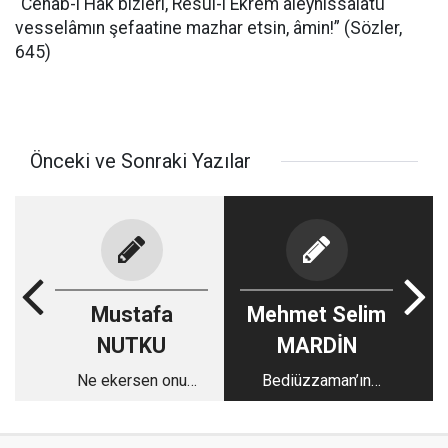
“Cenab-ı Hak bizleri, Resul-i Ekrem aleyhissalâtü
vesselâmın şefaatine mazhar etsin, âmin!” (Sözler,
645)
Önceki ve Sonraki Yazılar
Mustafa
Mehmet Selim
NUTKU
MARDİN
Ne ekersen onu
Bediüzzaman’ın
biçersin
yeğeni ve manevi
evladı Abdurrahman