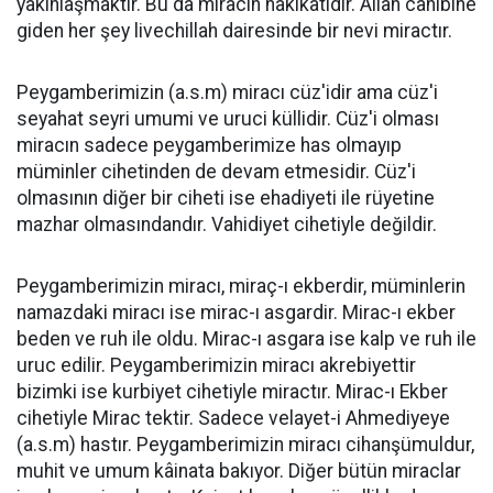
yakınlaşmaktır. Bu da miracın hakikatidir. Allah canibine
giden her şey livechillah dairesinde bir nevi miractır.
Peygamberimizin (a.s.m) miracı cüz'idir ama cüz'i
seyahat seyri umumi ve uruci küllidir. Cüz'i olması
miracın sadece peygamberimize has olmayıp
müminler cihetinden de devam etmesidir. Cüz'i
olmasının diğer bir ciheti ise ehadiyeti ile rüyetine
mazhar olmasındandır. Vahidiyet cihetiyle değildir.
Peygamberimizin miracı, miraç-ı ekberdir, müminlerin
namazdaki miracı ise mirac-ı asgardir. Mirac-ı ekber
beden ve ruh ile oldu. Mirac-ı asgara ise kalp ve ruh ile
uruc edilir. Peygamberimizin miracı akrebiyettir
bizimki ise kurbiyet cihetiyle miractır. Mirac-ı Ekber
cihetiyle Mirac tektir. Sadece velayet-i Ahmediyeye
(a.s.m) hastır. Peygamberimizin miracı cihanşümuldur,
muhit ve umum kâinata bakıyor. Diğer bütün miraclar