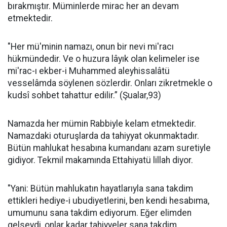
bırakmıştır. Müminlerde mirac her an devam
etmektedir.
"Her mü'minin namazı, onun bir nevi mi'racı
hükmündedir. Ve o huzura lâyık olan kelimeler ise
mi'rac-ı ekber-i Muhammed aleyhissalâtü
vesselâmda söylenen sözlerdir. Onları zikretmekle o
kudsî sohbet tahattur edilir.” (Şualar,93)
Namazda her mümin Rabbiyle kelam etmektedir.
Namazdaki oturuşlarda da tahiyyat okunmaktadır.
Bütün mahlukat hesabına kumandanı azam suretiyle
gidiyor. Tekmil makamında Ettahiyatü lillah diyor.
"Yani: Bütün mahlukatın hayatlarıyla sana takdim
ettikleri hediye-i ubudiyetlerini, ben kendi hesabıma,
umumunu sana takdim ediyorum. Eğer elimden
gelseydi, onlar kadar tahiyyeler sana takdim