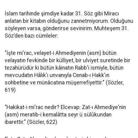
İslam tarihinde şimdiye kadar 31. Söz gibi Miracı
anlatan bir kitabın olduğunu zannetmiyorum. Olduğunu
söyleyen varsa, gönderirse sevinirim. Muhteşem 31.
Söz’den bazı cümleler:
"İşte mi'rac, velayet-i Ahmediyenin (asm) bütün
velayatın fevkinde bir külliyet, bir ulviyet suretinde bir
tezahürüdür ki bütün kâinatın Rabb'i ismiyle, bütün
mevcudatın Hâlık'ı unvanıyla Cenab-ı Hakk'ın
sohbetine ve münâcatına müşerrefiyettir.” (Sözler,
619)
“Hakikat-i mi'rac nedir? Elcevap: Zat-ı Ahmediye'nin
(asm) meratib-i kemalâtta seyr ü sülûkundan
ibarettir.” (Sözler, 622)