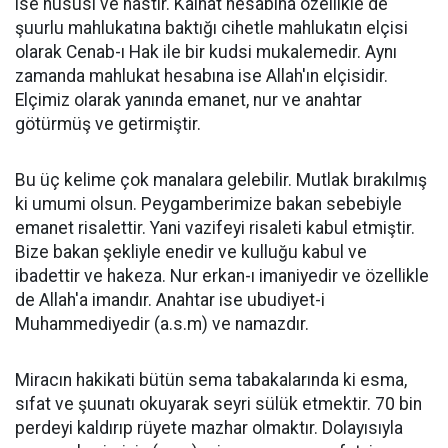
ise hususi ve hastır. Kainat hesabına özellikle de
şuurlu mahlukatına baktığı cihetle mahlukatın elçisi
olarak Cenab-ı Hak ile bir kudsi mukalemedir. Aynı
zamanda mahlukat hesabına ise Allah'ın elçisidir.
Elçimiz olarak yanında emanet, nur ve anahtar
götürmüş ve getirmiştir.
Bu üç kelime çok manalara gelebilir. Mutlak bırakılmış
ki umumi olsun. Peygamberimize bakan sebebiyle
emanet risalettir. Yani vazifeyi risaleti kabul etmiştir.
Bize bakan şekliyle enedir ve kulluğu kabul ve
ibadettir ve hakeza. Nur erkan-ı imaniyedir ve özellikle
de Allah'a imandır. Anahtar ise ubudiyet-i
Muhammediyedir (a.s.m) ve namazdır.
Miracın hakikati bütün sema tabakalarında ki esma,
sıfat ve şuunatı okuyarak seyri sülük etmektir. 70 bin
perdeyi kaldırıp rüyete mazhar olmaktır. Dolayısıyla