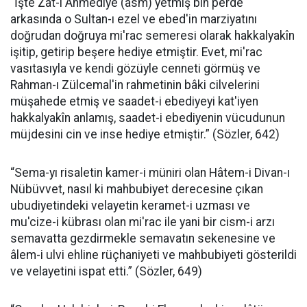
“İşte Zat-ı Ahmediye (asm) yetmiş bin perde
arkasında o Sultan-ı ezel ve ebed'in marziyatını
doğrudan doğruya mi'rac semeresi olarak hakkalyakîn
işitip, getirip beşere hediye etmiştir. Evet, mi'rac
vasıtasıyla ve kendi gözüyle cenneti görmüş ve
Rahman-ı Zülcemal'in rahmetinin bâki cilvelerini
müşahede etmiş ve saadet-i ebediyeyi kat'iyen
hakkalyakîn anlamış, saadet-i ebediyenin vücudunun
müjdesini cin ve inse hediye etmiştir.” (Sözler, 642)
“Sema-yı risaletin kamer-i müniri olan Hâtem-i Divan-ı
Nübüvvet, nasıl ki mahbubiyet derecesine çıkan
ubudiyetindeki velayetin keramet-i uzması ve
mu'cize-i kübrası olan mi'rac ile yani bir cism-i arzı
semavatta gezdirmekle semavatın sekenesine ve
âlem-i ulvi ehline rüçhaniyeti ve mahbubiyeti gösterildi
ve velayetini ispat etti.” (Sözler, 649)