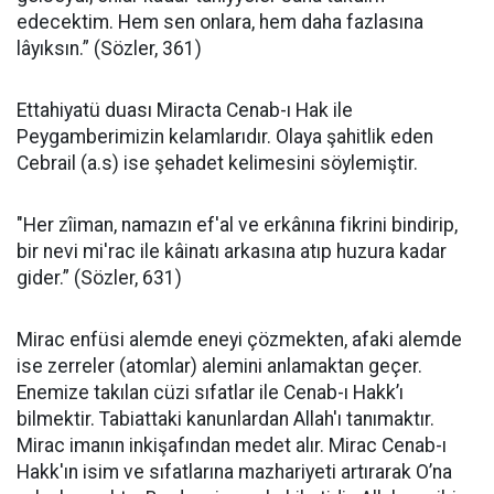
edecektim. Hem sen onlara, hem daha fazlasına
lâyıksın.” (Sözler, 361)
Ettahiyatü duası Miracta Cenab-ı Hak ile
Peygamberimizin kelamlarıdır. Olaya şahitlik eden
Cebrail (a.s) ise şehadet kelimesini söylemiştir.
"Her zîiman, namazın ef'al ve erkânına fikrini bindirip,
bir nevi mi'rac ile kâinatı arkasına atıp huzura kadar
gider.” (Sözler, 631)
Mirac enfüsi alemde eneyi çözmekten, afaki alemde
ise zerreler (atomlar) alemini anlamaktan geçer.
Enemize takılan cüzi sıfatlar ile Cenab-ı Hakk’ı
bilmektir. Tabiattaki kanunlardan Allah'ı tanımaktır.
Mirac imanın inkişafından medet alır. Mirac Cenab-ı
Hakk'ın isim ve sıfatlarına mazhariyeti artırarak O’na