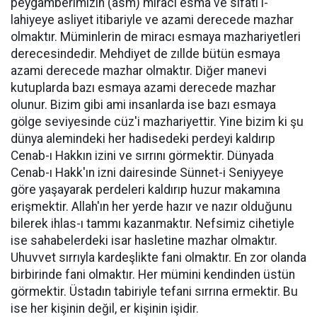
peygamberimizin (asm) miracı esma ve sıfatı i-
lahiyeye asliyet itibariyle ve azami derecede mazhar
olmaktır. Müminlerin de miracı esmaya mazhariyetleri
derecesindedir. Mehdiyet de zıllde bütün esmaya
azami derecede mazhar olmaktır. Diğer manevi
kutuplarda bazı esmaya azami derecede mazhar
olunur. Bizim gibi ami insanlarda ise bazı esmaya
gölge seviyesinde cüz'i mazhariyettir. Yine bizim ki şu
dünya alemindeki her hadisedeki perdeyi kaldırıp
Cenab-ı Hakkın izini ve sırrını görmektir. Dünyada
Cenab-ı Hakk'ın izni dairesinde Sünnet-i Seniyyeye
göre yaşayarak perdeleri kaldırıp huzur makamına
erişmektir. Allah'ın her yerde hazır ve nazır olduğunu
bilerek ihlas-ı tammı kazanmaktır. Nefsimiz cihetiyle
ise sahabelerdeki isar hasletine mazhar olmaktır.
Uhuvvet sırrıyla kardeşlikte fani olmaktır. En zor olanda
birbirinde fani olmaktır. Her mümini kendinden üstün
görmektir. Üstadın tabiriyle tefani sırrına ermektir. Bu
ise her kişinin değil, er kişinin işidir.