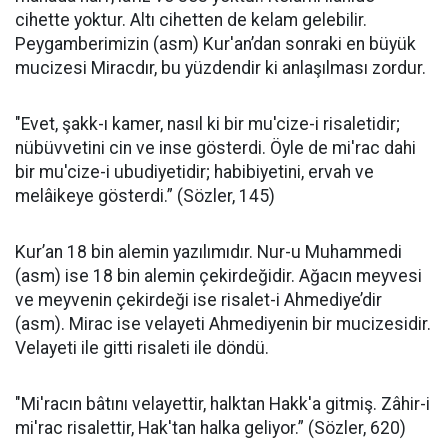
cihette yoktur. Altı cihetten de kelam gelebilir.
Peygamberimizin (asm) Kur'an’dan sonraki en büyük
mucizesi Miracdır, bu yüzdendir ki anlaşılması zordur.
"Evet, şakk-ı kamer, nasıl ki bir mu'cize-i risaletidir;
nübüvvetini cin ve inse gösterdi. Öyle de mi'rac dahi
bir mu'cize-i ubudiyetidir; habibiyetini, ervah ve
melâikeye gösterdi.” (Sözler, 145)
Kur’an 18 bin alemin yazılımıdır. Nur-u Muhammedi
(asm) ise 18 bin alemin çekirdeğidir. Ağacın meyvesi
ve meyvenin çekirdeği ise risalet-i Ahmediye’dir
(asm). Mirac ise velayeti Ahmediyenin bir mucizesidir.
Velayeti ile gitti risaleti ile döndü.
"Mi'racın bâtını velayettir, halktan Hakk'a gitmiş. Zâhir-i
mi'rac risalettir, Hak'tan halka geliyor.” (Sözler, 620)