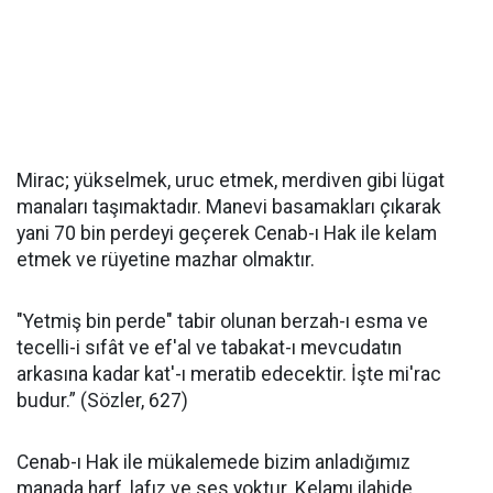
Mirac; yükselmek, uruc etmek, merdiven gibi lügat
manaları taşımaktadır. Manevi basamakları çıkarak
yani 70 bin perdeyi geçerek Cenab-ı Hak ile kelam
etmek ve rüyetine mazhar olmaktır.
"Yetmiş bin perde" tabir olunan berzah-ı esma ve
tecelli-i sıfât ve ef'al ve tabakat-ı mevcudatın
arkasına kadar kat'-ı meratib edecektir. İşte mi'rac
budur.” (Sözler, 627)
Cenab-ı Hak ile mükalemede bizim anladığımız
manada harf, lafız ve ses yoktur. Kelamı ilahide