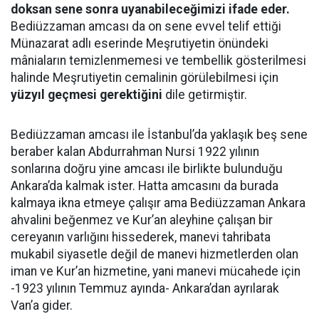
doksan sene sonra uyanabileceğimizi ifade eder.
Bediüzzaman amcası da on sene evvel telif ettiği
Münazarat adlı eserinde Meşrutiyetin önündeki
mâniaların temizlenmemesi ve tembellik gösterilmesi
halinde Meşrutiyetin cemalinin görülebilmesi için
yüzyıl geçmesi gerektiğini
dile getirmiştir.
Bediüzzaman amcası ile İstanbul’da yaklaşık beş sene
beraber kalan Abdurrahman Nursi 1922 yılının
sonlarına doğru yine amcası ile birlikte bulunduğu
Ankara’da kalmak ister. Hatta amcasını da burada
kalmaya ikna etmeye çalışır ama Bediüzzaman Ankara
ahvalini beğenmez ve Kur’an aleyhine çalışan bir
cereyanın varlığını hissederek, manevi tahribata
mukabil siyasetle değil de manevi hizmetlerden olan
iman ve Kur’an hizmetine, yani manevi mücahede için
-1923 yılının Temmuz ayında- Ankara’dan ayrılarak
Van’a gider.