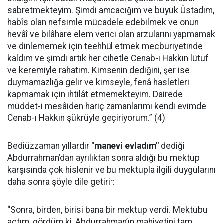
sabretmekteyim. Şimdi amcacığım ve büyük Üstadım,
habîs olan nefsimle mücadele edebilmek ve onun
hevâî ve bilâhare elem verici olan arzularını yapmamak
ve dinlememek için teehhül etmek mecburiyetinde
kaldım ve şimdi artık her cihetle Cenab-ı Hakkın lütuf
ve keremiyle rahatım. Kimsenin dediğini, şer ise
duymamazlığa gelir ve kimseyle, fenâ hasletleri
kapmamak için ihtilât etmemekteyim. Dairede
müddet-i mesâiden hariç zamanlarımı kendi evimde
Cenab-ı Hakkın şükrüyle geçiriyorum.” (4)
Bediüzzaman yıllardır
"manevi evladım"
dediği
Abdurrahman’dan ayrılıktan sonra aldığı bu mektup
karşısında çok hislenir ve bu mektupla ilgili duygularını
daha sonra şöyle dile getirir:
“Sonra, birden, birisi bana bir mektup verdi. Mektubu
açtım, gördüm ki, Abdurrahman’ın mahiyetini tam