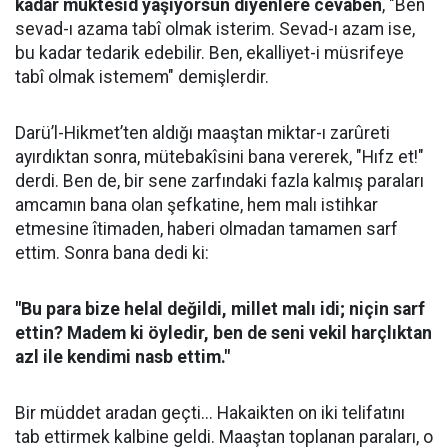
kadar muktesid yaşıyorsun diyenlere cevaben
, "Ben
sevad-ı azama tabî olmak isterim. Sevad-ı azam ise,
bu kadar tedarik edebilir. Ben, ekalliyet-i müsrifeye
tabî olmak istemem" demişlerdir.
Darü’l-Hikmet’ten aldığı maaştan miktar-ı zarûreti
ayırdıktan sonra, mütebakîsini bana vererek, "Hıfz et!"
derdi. Ben de, bir sene zarfındaki fazla kalmış paraları
amcamın bana olan şefkatine, hem malı istihkar
etmesine îtimaden, haberi olmadan tamamen sarf
ettim. Sonra bana dedi ki:
"Bu para bize helal değildi, millet malı idi; niçin sarf
ettin? Madem ki öyledir, ben de seni vekil harçlıktan
azl ile kendimi nasb ettim."
Bir müddet aradan geçti... Hakaikten on iki telifatını
tab ettirmek kalbine geldi. Maaştan toplanan paraları, o