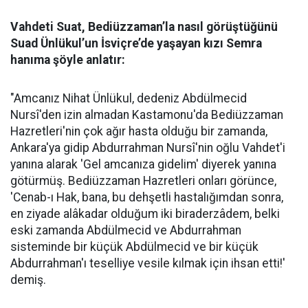
Vahdeti Suat, Bediüzzaman’la nasıl görüştüğünü
Suad Ünlükul’un İsviçre’de yaşayan kızı Semra
hanıma şöyle anlatır:
"Amcanız Nihat Ünlükul, dedeniz Abdülmecid
Nursî'den izin almadan Kastamonu'da Bediüzzaman
Hazretleri'nin çok ağır hasta olduğu bir zamanda,
Ankara'ya gidip Abdurrahman Nursî'nin oğlu Vahdet'i
yanına alarak 'Gel amcanıza gidelim' diyerek yanına
götürmüş. Bediüzzaman Hazretleri onları görünce,
'Cenab-ı Hak, bana, bu dehşetli hastalığımdan sonra,
en ziyade alâkadar olduğum iki biraderzâdem, belki
eski zamanda Abdülmecid ve Abdurrahman
sisteminde bir küçük Abdülmecid ve bir küçük
Abdurrahman'ı teselliye vesile kılmak için ihsan etti!'
demiş.