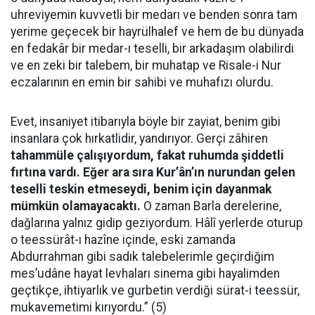
uhreviyemin kuvvetli bir medarı ve benden sonra tam
yerime geçecek bir hayrülhalef ve hem de bu dünyada
en fedakâr bir medar-ı teselli, bir arkadaşım olabilirdi
ve en zeki bir talebem, bir muhatap ve Risale-i Nur
eczalarının en emin bir sahibi ve muhafızı olurdu.
Evet, insaniyet itibarıyla böyle bir zayiat, benim gibi
insanlara çok hırkatlidir, yandırıyor. Gerçi zâhiren
tahammüle çalışıyordum, fakat ruhumda şiddetli
fırtına vardı. Eğer ara sıra Kur’ân’ın nurundan gelen
teselli teskin etmeseydi, benim için dayanmak
mümkün olamayacaktı.
O zaman Barla derelerine,
dağlarına yalnız gidip geziyordum. Hâlî yerlerde oturup
o teessürât-ı hazîne içinde, eski zamanda
Abdurrahman gibi sadık talebelerimle geçirdiğim
mes’udâne hayat levhaları sinema gibi hayalimden
geçtikçe, ihtiyarlık ve gurbetin verdiği sürat-i teessür,
mukavemetimi kırıyordu.” (5)