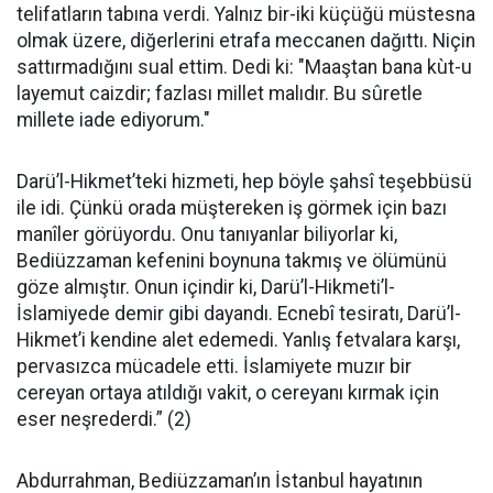
telifatların tabına verdi. Yalnız bir-iki küçüğü müstesna
olmak üzere, diğerlerini etrafa meccanen dağıttı. Niçin
sattırmadığını sual ettim. Dedi ki: "Maaştan bana kùt-u
layemut caizdir; fazlası millet malıdır. Bu sûretle
millete iade ediyorum."
Darü’l-Hikmet’teki hizmeti, hep böyle şahsî teşebbüsü
ile idi. Çünkü orada müştereken iş görmek için bazı
manîler görüyordu. Onu tanıyanlar biliyorlar ki,
Bediüzzaman kefenini boynuna takmış ve ölümünü
göze almıştır. Onun içindir ki, Darü’l-Hikmeti’l-
İslamiyede demir gibi dayandı. Ecnebî tesiratı, Darü’l-
Hikmet’i kendine alet edemedi. Yanlış fetvalara karşı,
pervasızca mücadele etti. İslamiyete muzır bir
cereyan ortaya atıldığı vakit, o cereyanı kırmak için
eser neşrederdi.” (2)
Abdurrahman, Bediüzzaman’ın İstanbul hayatının