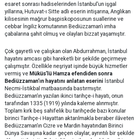
esaret sonrası hadiselerinden İstanbul’un işgal
yıllarına, Hutuvat-ı Sitte adlı eserin intişarına, Anglikan
kilisesinin mağrur başpiskoposunun suallerine ve
cebbar İngiliz komutanının Bediüzzaman’ı imha
çabalarına şahit olmuş ve olayları bizzat yaşamıştır.
Çok gayretli ve çalışkan olan Abdurrahman, İstanbul
hayatını amcası gibi hareketli bir şekilde geçirmeye
çalışmıştır. Özellikle neşriyat işinde büyük hizmetler
vermiş ve
Müküs’lü Hamza efendiden sonra
Bediüzzaman’ın hayatını anlatan eserini
İstanbul
Necmi-İstikbal matbaasında bastırmıştır.
Bediüzzaman’ın yazılan ikinci tarihçe-i hayatı, onun
tarafından 1335 (1919) yılında kaleme alınmıştır.
Toplam kırk beş sahifelik bu tarihçede bazı konular
birinci Tarihçe-i Hayattan aktarılmakla beraber ilâveten
Bediüzzaman’ın Cizre ve Mardin hayatından Birinci
Dünya Savaşına kadar geçen olaylar, ayrıntılı bir şekilde