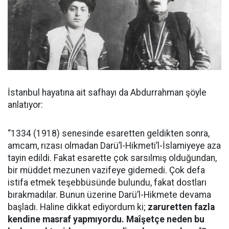
İstanbul hayatına ait safhayı da Abdurrahman şöyle
anlatıyor:
“1334 (1918) senesinde esaretten geldikten sonra,
amcam, rızası olmadan Darü’l-Hikmeti’l-İslamiyeye aza
tayin edildi. Fakat esarette çok sarsılmış olduğundan,
bir müddet mezunen vazifeye gidemedi. Çok defa
istifa etmek teşebbüsünde bulundu, fakat dostları
bırakmadılar. Bunun üzerine Darü’l-Hikmete devama
başladı. Haline dikkat ediyordum ki;
zaruretten fazla
kendine masraf yapmıyordu. Maîşetçe neden bu