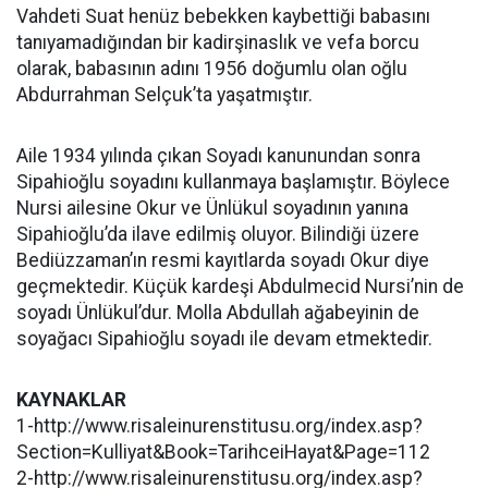
Vahdeti Suat henüz bebekken kaybettiği babasını
tanıyamadığından bir kadirşinaslık ve vefa borcu
olarak, babasının adını 1956 doğumlu olan oğlu
Abdurrahman Selçuk’ta yaşatmıştır.
Aile 1934 yılında çıkan Soyadı kanunundan sonra
Sipahioğlu soyadını kullanmaya başlamıştır. Böylece
Nursi ailesine Okur ve Ünlükul soyadının yanına
Sipahioğlu’da ilave edilmiş oluyor. Bilindiği üzere
Bediüzzaman’ın resmi kayıtlarda soyadı Okur diye
geçmektedir. Küçük kardeşi Abdulmecid Nursi’nin de
soyadı Ünlükul’dur. Molla Abdullah ağabeyinin de
soyağacı Sipahioğlu soyadı ile devam etmektedir.
KAYNAKLAR
1-http://www.risaleinurenstitusu.org/index.asp?
Section=Kulliyat&Book=TarihceiHayat&Page=112
2-http://www.risaleinurenstitusu.org/index.asp?