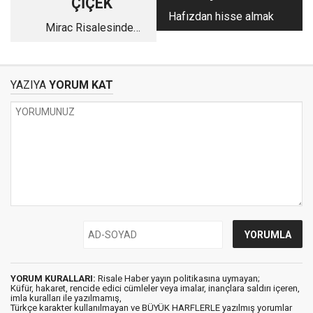
ÇİÇEK
Hafızdan hisse almak
Mirac Risalesinden
istifadelerim (31.
Söz)
YAZIYA
YORUM KAT
YORUM KURALLARI:
Risale Haber yayın politikasına uymayan;
Küfür, hakaret, rencide edici cümleler veya imalar, inançlara saldırı içeren,
imla kuralları ile yazılmamış,
Türkçe karakter kullanılmayan ve BÜYÜK HARFLERLE yazılmış yorumlar