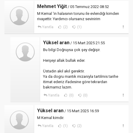
Mehmet Yiğit
/ 05 Temmuz 2022 08:52
M Kemal 'in halasının torunu ile evlendiği kimden
rivayettir. Yardımcı olursanız sevinirim
Yanıtla
(2)
(1)
Yüksel aran
/ 15 Mart 2025 21:55
Bu bilgi Doğruysa çok şey değişir.
Herşeyi allak bullak eder.
Üstadın akıl akıl gerektir.
Ya da dogru mantık mizaniyla tartilmis tarihe
itimat ederiz ifadesine göre tekrardan
bakmamız lazım.
Yanıtla
(0)
(0)
Yüksel aran
/ 15 Mart 2025 16:59
M Kemal kimdir.
Yanıtla
(1)
(2)