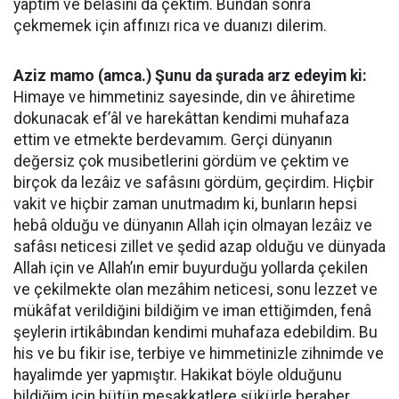
yaptım ve belâsını da çektim. Bundan sonra
çekmemek için affınızı rica ve duanızı dilerim.
Aziz mamo (amca.) Şunu da şurada arz edeyim ki:
Himaye ve himmetiniz sayesinde, din ve âhiretime
dokunacak ef’âl ve harekâttan kendimi muhafaza
ettim ve etmekte berdevamım. Gerçi dünyanın
değersiz çok musibetlerini gördüm ve çektim ve
birçok da lezâiz ve safâsını gördüm, geçirdim. Hiçbir
vakit ve hiçbir zaman unutmadım ki, bunların hepsi
hebâ olduğu ve dünyanın Allah için olmayan lezâiz ve
safâsı neticesi zillet ve şedid azap olduğu ve dünyada
Allah için ve Allah’ın emir buyurduğu yollarda çekilen
ve çekilmekte olan mezâhim neticesi, sonu lezzet ve
mükâfat verildiğini bildiğim ve iman ettiğimden, fenâ
şeylerin irtikâbından kendimi muhafaza edebildim. Bu
his ve bu fikir ise, terbiye ve himmetinizle zihnimde ve
hayalimde yer yapmıştır. Hakikat böyle olduğunu
bildiğim için bütün meşakkatlere şükürle beraber