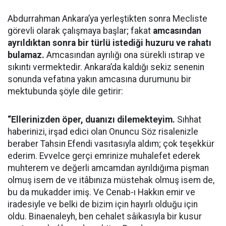
Abdurrahman Ankara’ya yerleştikten sonra Mecliste
görevli olarak çalışmaya başlar; fakat
amcasından
ayrıldıktan sonra bir türlü istediği huzuru ve rahatı
bulamaz.
Amcasından ayrılığı ona sürekli ıstırap ve
sıkıntı vermektedir. Ankara’da kaldığı sekiz senenin
sonunda vefatına yakın amcasına durumunu bir
mektubunda şöyle dile getirir:
“Ellerinizden öper, duanızı dilemekteyim.
Sıhhat
haberinizi, irşad edici olan Onuncu Söz risalenizle
beraber Tahsin Efendi vasıtasıyla aldım; çok teşekkür
ederim. Evvelce gerçi emrinize muhalefet ederek
muhterem ve değerli amcamdan ayrıldığıma pişman
olmuş isem de ve itâbınıza müstehak olmuş isem de,
bu da mukadder imiş. Ve Cenab-ı Hakkın emir ve
iradesiyle ve belki de bizim için hayırlı olduğu için
oldu. Binaenaleyh, ben cehalet sâikasıyla bir kusur