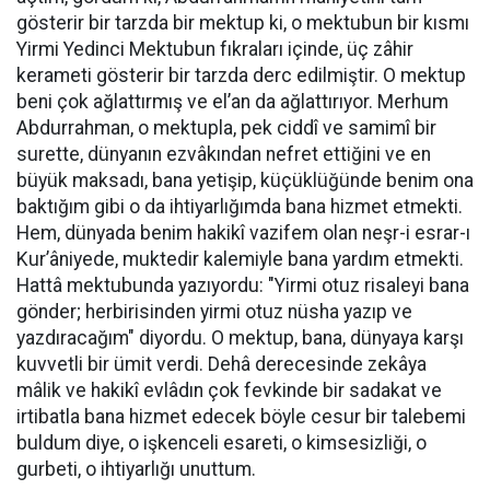
gösterir bir tarzda bir mektup ki, o mektubun bir kısmı
Yirmi Yedinci Mektubun fıkraları içinde, üç zâhir
kerameti gösterir bir tarzda derc edilmiştir. O mektup
beni çok ağlattırmış ve el’an da ağlattırıyor. Merhum
Abdurrahman, o mektupla, pek ciddî ve samimî bir
surette, dünyanın ezvâkından nefret ettiğini ve en
büyük maksadı, bana yetişip, küçüklüğünde benim ona
baktığım gibi o da ihtiyarlığımda bana hizmet etmekti.
Hem, dünyada benim hakikî vazifem olan neşr-i esrar-ı
Kur’âniyede, muktedir kalemiyle bana yardım etmekti.
Hattâ mektubunda yazıyordu: "Yirmi otuz risaleyi bana
gönder; herbirisinden yirmi otuz nüsha yazıp ve
yazdıracağım" diyordu. O mektup, bana, dünyaya karşı
kuvvetli bir ümit verdi. Dehâ derecesinde zekâya
mâlik ve hakikî evlâdın çok fevkinde bir sadakat ve
irtibatla bana hizmet edecek böyle cesur bir talebemi
buldum diye, o işkenceli esareti, o kimsesizliği, o
gurbeti, o ihtiyarlığı unuttum.