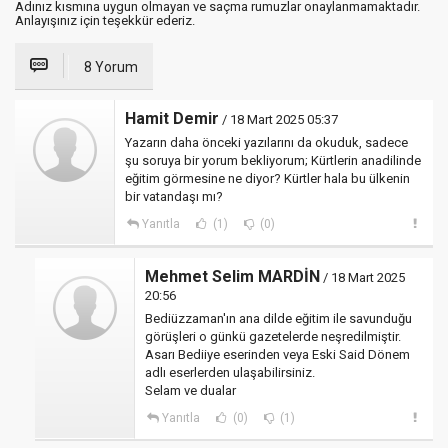
Adınız kısmına uygun olmayan ve saçma rumuzlar onaylanmamaktadır.
Anlayışınız için teşekkür ederiz.
8 Yorum
Hamit Demir
/ 18 Mart 2025 05:37
Yazarın daha önceki yazılarını da okuduk, sadece
şu soruya bir yorum bekliyorum; Kürtlerin anadilinde
eğitim görmesine ne diyor? Kürtler hala bu ülkenin
bir vatandaşı mı?
Yanıtla
(1)
(0)
Mehmet Selim MARDİN
/ 18 Mart 2025
20:56
Bediüzzaman'ın ana dilde eğitim ile savunduğu
görüşleri o günkü gazetelerde neşredilmiştir.
Asarı Bediiye eserinden veya Eski Said Dönem
adlı eserlerden ulaşabilirsiniz.
Selam ve dualar
Yanıtla
(0)
(1)