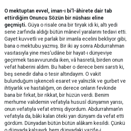
O mektuptan evvel, iman-ı bi’l-âhirete dair tab
ettirdiğim Onuncu Sözün bir nüshası eline
geçmişti.
Güya o risale ona bir tiryak idi ki, altı yedi
sene zarfında aldığı bütün mânevî yaralarını tedavi etti.
Gayet kuvvetli ve parlak bir imanla ecelini bekliyor gibi,
bana o mektubu yazmış. Bir iki ay sonra Abdurrahman
vasıtasıyla yine mes’udâne bir hayat-ı dünyeviye
geçirmek tasavvurunda iken, vâ hasretâ, birden onun
vefat haberini aldım. Bu haber o derece beni sarstı ki,
beş senedir daha o tesir altındayım. O vakit
bulunduğum işkenceli esaret ve yalnızlık ve gurbet ve
ihtiyarlık ve hastalığım, on derece onların fevkinde
bana bir firkat, bir rikkat, bir hüzün verdi. Benim
merhume validemin vefatıyla hususî dünyamın yarısı,
onun vefatıyla vefat etmiş diyordum. Abdurrahman’ın
vefatıyla da, bâki kalan öteki yarı dünyam da vefat etti
gördüm. Dünyadan bütün bütün alâkam kesildi. Çünkü
o dünyada kalsaydı, hem dünyadaki vazife-i