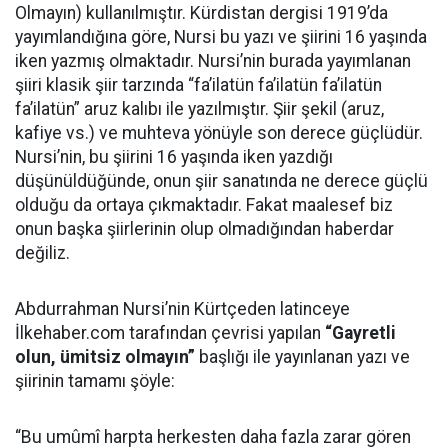
Olmayın) kullanılmıştır. Kürdistan dergisi 1919’da
yayımlandığına göre, Nursi bu yazı ve şiirini 16 yaşında
iken yazmış olmaktadır. Nursi’nin burada yayımlanan
şiiri klasik şiir tarzında “fa’ilatün fa’ilatün fa’ilatün
fa’ilatün” aruz kalıbı ile yazılmıştır. Şiir şekil (aruz,
kafiye vs.) ve muhteva yönüyle son derece güçlüdür.
Nursi’nin, bu şiirini 16 yaşında iken yazdığı
düşünüldüğünde, onun şiir sanatında ne derece güçlü
olduğu da ortaya çıkmaktadır. Fakat maalesef biz
onun başka şiirlerinin olup olmadığından haberdar
değiliz.
Abdurrahman Nursi’nin Kürtçeden latinceye
İlkehaber.com tarafından çevrisi yapılan
“Gayretli
olun, ümitsiz olmayın”
başlığı ile yayınlanan yazı ve
şiirinin tamamı şöyle:
“Bu umûmî harpta herkesten daha fazla zarar gören