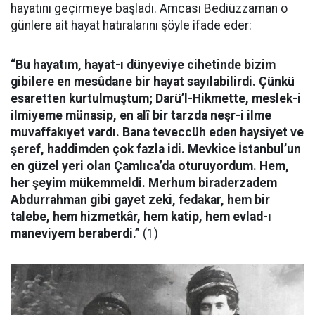
hayatını geçirmeye başladı. Amcası Bediüzzaman o
günlere ait hayat hatıralarını şöyle ifade eder:
“Bu hayatım, hayat-ı dünyeviye cihetinde bizim
gibilere en mesûdane bir hayat sayılabilirdi. Çünkü
esaretten kurtulmuştum; Darü’l-Hikmette, meslek-i
ilmiyeme münasip, en alî bir tarzda neşr-i ilme
muvaffakıyet vardı. Bana teveccüh eden haysiyet ve
şeref, haddimden çok fazla idi. Mevkice İstanbul’un
en güzel yeri olan Çamlıca’da oturuyordum. Hem,
her şeyim mükemmeldi. Merhum biraderzadem
Abdurrahman gibi gayet zeki, fedakar, hem bir
talebe, hem hizmetkâr, hem katip, hem evlad-ı
maneviyem beraberdi.”
(1)