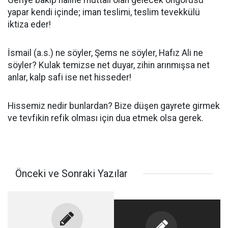
Geriye bakıp haline muttali olan gelecek öngörüsü
yapar kendi içinde; iman teslimi, teslim tevekkülü
iktiza eder!
İsmail (a.s.) ne söyler, Şems ne söyler, Hafız Ali ne
söyler? Kulak temizse net duyar, zihin arınmışsa net
anlar, kalp safi ise net hisseder!
Hissemiz nedir bunlardan? Bize düşen gayrete girmek
ve tevfikin refik olması için dua etmek olsa gerek.
Önceki ve Sonraki Yazılar