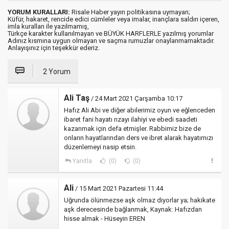
YORUM KURALLARI:
Risale Haber yayın politikasına uymayan;
Küfür, hakaret, rencide edici cümleler veya imalar, inançlara saldırı içeren,
imla kuralları ile yazılmamış,
Türkçe karakter kullanılmayan ve BÜYÜK HARFLERLE yazılmış yorumlar
Adınız kısmına uygun olmayan ve saçma rumuzlar onaylanmamaktadır.
Anlayışınız için teşekkür ederiz.
2 Yorum
Ali Taş
/ 24 Mart 2021 Çarşamba 10:17
Hafız Ali Abi ve diğer abilerimiz oyun ve eğlenceden
ibaret fani hayatı rızayı ilahiyi ve ebedi saadeti
kazanmak için defa etmişler. Rabbimiz bize de
onların hayatlarından ders ve ibret alarak hayatımızı
düzenlemeyi nasip etsin.
Yanıtla
(0)
(0)
Ali
/ 15 Mart 2021 Pazartesi 11:44
Uğrunda ölünmezse aşk olmaz diyorlar ya; hakikate
aşk derecesinde bağlanmak, Kaynak: Hafızdan
hisse almak - Hüseyin EREN