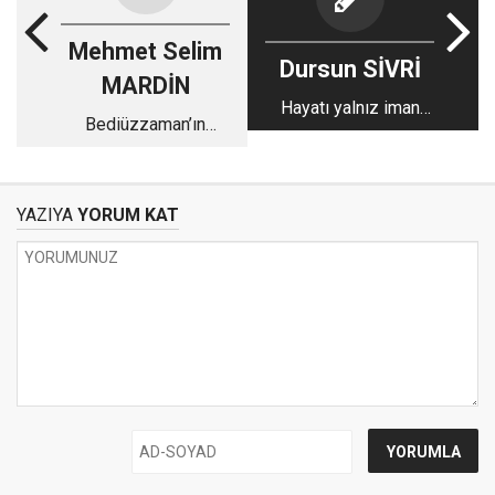
Mehmet Selim
Dursun SİVRİ
MARDİN
Hayatı yalnız iman
Bediüzzaman’ın
hizmeti olan Hatice
yeğeni ve manevi
hanımın ardından
evladı Abdurrahman
Nursi
YAZIYA
YORUM KAT