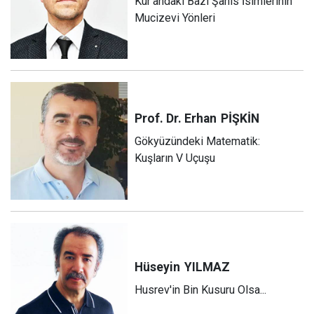
Kur’andaki Bazı Şahıs İsimlerinin
Mucizevi Yönleri
Prof. Dr. Erhan
PİŞKİN
Gökyüzündeki Matematik:
Kuşların V Uçuşu
Hüseyin
YILMAZ
Husrev'in Bin Kusuru Olsa...