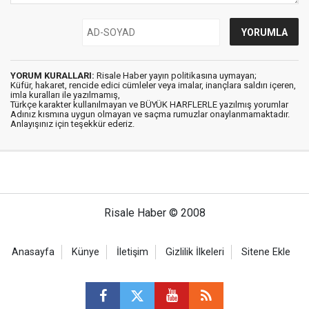
YORUM KURALLARI:
Risale Haber yayın politikasına uymayan;
Küfür, hakaret, rencide edici cümleler veya imalar, inançlara saldırı içeren,
imla kuralları ile yazılmamış,
Türkçe karakter kullanılmayan ve BÜYÜK HARFLERLE yazılmış yorumlar
Adınız kısmına uygun olmayan ve saçma rumuzlar onaylanmamaktadır.
Anlayışınız için teşekkür ederiz.
Risale Haber © 2008
Anasayfa
Künye
İletişim
Gizlilik İlkeleri
Sitene Ekle