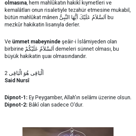
olmasına
, hem mahlûkatın hakikî kıymetleri ve
kemalâtları onun risaletiyle tezahür etmesine mukabil,
bütün mahlûkat mânen اَلسَّلاَمُ عَلَيْكَ اَيُّهَا النَّبِىُّ bu
mezkûr hakikatin lisanıyla derler.
Ve
ümmet mabeyninde
şeâir-i İslâmiyeden olan
birbirine اَلسَّلاَمُ عَلَيْكُمْ demeleri sünnet olması, bu
büyük hakikatin şuaı olmasındandır.
اَلْبَاقِى هُوَ الْبَاقِى 2
Said Nursî
Dipnot-1:
Ey Peygamber, Allah'ın selâmı üzerine olsun.
Dipnot-2:
Bâkî olan sadece O'dur.