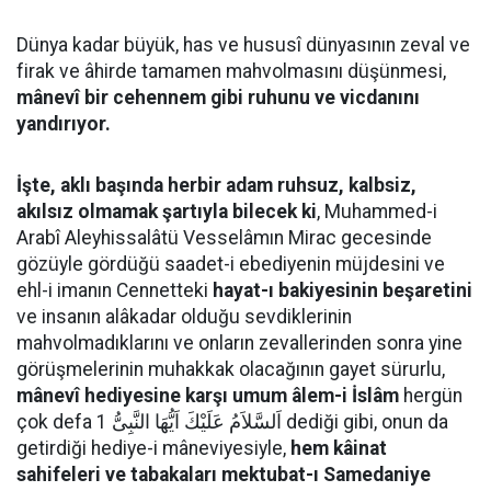
Dünya kadar büyük, has ve hususî dünyasının zeval ve
firak ve âhirde tamamen mahvolmasını düşünmesi,
mânevî bir cehennem gibi ruhunu ve vicdanını
yandırıyor.
İşte, aklı başında herbir adam ruhsuz, kalbsiz,
akılsız olmamak şartıyla bilecek ki
, Muhammed-i
Arabî Aleyhissalâtü Vesselâmın Mirac gecesinde
gözüyle gördüğü saadet-i ebediyenin müjdesini ve
ehl-i imanın Cennetteki
hayat-ı bakiyesinin beşaretini
ve insanın alâkadar olduğu sevdiklerinin
mahvolmadıklarını ve onların zevallerinden sonra yine
görüşmelerinin muhakkak olacağının gayet sürurlu,
mânevî hediyesine karşı umum âlem-i İslâm
hergün
çok defa اَلسَّلاَمُ عَلَيْكَ اَيُّهَا النَّبِىُّ 1 dediği gibi, onun da
getirdiği hediye-i mâneviyesiyle,
hem kâinat
sahifeleri ve tabakaları mektubat-ı Samedaniye