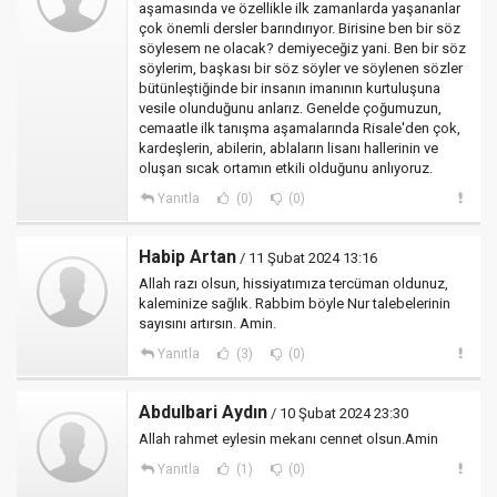
aşamasında ve özellikle ilk zamanlarda yaşananlar
çok önemli dersler barındırıyor. Birisine ben bir söz
söylesem ne olacak? demiyeceğiz yani. Ben bir söz
söylerim, başkası bir söz söyler ve söylenen sözler
bütünleştiğinde bir insanın imanının kurtuluşuna
vesile olunduğunu anlarız. Genelde çoğumuzun,
cemaatle ilk tanışma aşamalarında Risale'den çok,
kardeşlerin, abilerin, ablaların lisanı hallerinin ve
oluşan sıcak ortamın etkili olduğunu anlıyoruz.
Yanıtla
(0)
(0)
Habip Artan
/ 11 Şubat 2024 13:16
Allah razı olsun, hissiyatımıza tercüman oldunuz,
kaleminize sağlık. Rabbim böyle Nur talebelerinin
sayısını artırsın. Amin.
Yanıtla
(3)
(0)
Abdulbari Aydın
/ 10 Şubat 2024 23:30
Allah rahmet eylesin mekanı cennet olsun.Amin
Yanıtla
(1)
(0)