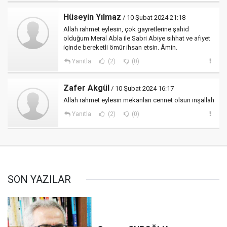
Hüseyin Yılmaz
/ 10 Şubat 2024 21:18
Allah rahmet eylesin, çok gayretlerine şahid
olduğum Meral Abla ile Sabri Abiye sıhhat ve afiyet
içinde bereketli ömür ihsan etsin. Âmin.
Yanıtla
(2)
(0)
Zafer Akgül
/ 10 Şubat 2024 16:17
Allah rahmet eylesin mekanları cennet olsun inşallah
Yanıtla
(2)
(0)
SON YAZILAR