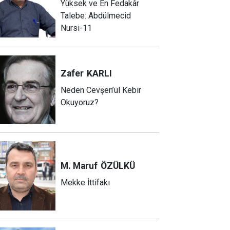
Yüksek ve En Fedakâr
Talebe: Abdülmecid
Nursi-11
Zafer
KARLI
Neden Cevşen’ül Kebir
Okuyoruz?
M. Maruf
ÖZÜLKÜ
Mekke İttifakı