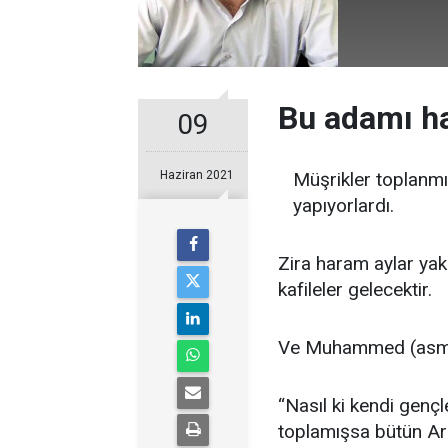
Bu adamı ha
09
Haziran 2021
Müşrikler toplanmı
yapıyorlardı.
Zira haram aylar ya
kafileler gelecektir.
Ve Muhammed (asm)
“Nasıl ki kendi gençl
toplamışsa bütün Arab