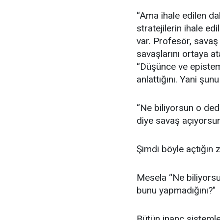
“Ama ihale edilen da
stratejilerin ihale e
var. Profesör, savaş 
savaşlarını ortaya 
“Düşünce ve epistemo
anlattığını. Yani şu
“Ne biliyorsun o ded
diye savaş açıyorsun
Şimdi böyle açtığın
Mesela “Ne biliyors
bunu yapmadığını?"
Bütün inanç sistemler