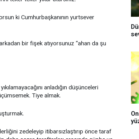
yorsun ki Cumhurbaşkanının yurtsever
Dü
se
p arkadan bir fişek atıyorsunuz “ahan da şu
yıkılamayacağını anladığın düşünceleri
 Küçümsemek. Tiye almak.
On
luşturmak.
yüz
derliğini zedeleyip itibarsızlaştırıp önce taraf