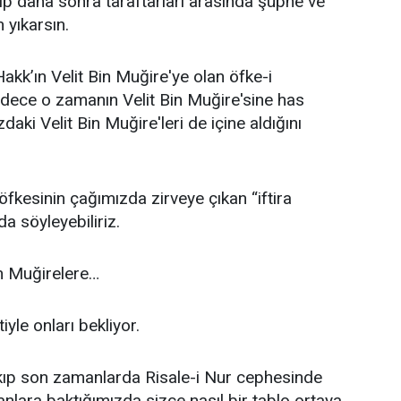
ip daha sonra taraftarları arasında şüphe ve
 yıkarsın.
akk’ın Velit Bin Muğire'ye olan öfke-i
ece o zamanın Velit Bin Muğire'sine has
daki Velit Bin Muğire'leri de içine aldığını
öfkesinin çağımızda zirveye çıkan “iftira
da söyleyebiliriz.
in Muğirelere…
yle onları bekliyor.
kıp son zamanlarda Risale-i Nur cephesinde
anlara baktığımızda sizce nasıl bir tablo ortaya