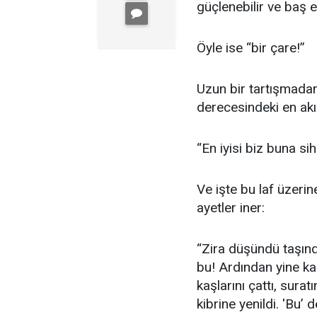
güçlenebilir ve baş e
Öyle ise “bir çare!”
Uzun bir tartışmadan 
derecesindeki en akıl
“En iyisi biz buna sih
Ve işte bu laf üzer
ayetler iner:
“Zira düşündü taşınd
bu! Ardından yine kah
kaşlarını çattı, surat
kibrine yenildi. 'Bu’ 