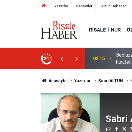
Yazarlar
Manşetler
Günün Haberleri
RISALE-I NUR
Ö
lve-i kudret-i Ezeliyeye verilmezse, acip bir
24
01:45
Dünyaya
Anasayfa
Yazarlar
Sabri ALTUN
Sabri