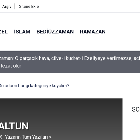
Arşiv
Sitene Ekle
ZEL
İSLAM
BEDIÜZZAMAN
RAMAZAN
 önem verme ki, Allah seni sevsin
Bu adamı hangi kategoriye koyalım?
SO
 ALTUN
Yazarın Tüm Yazıları >