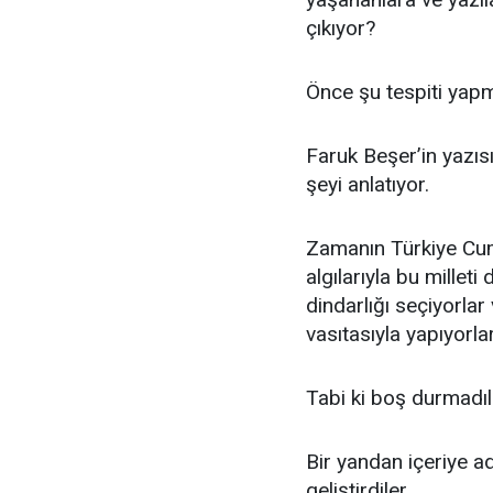
çıkıyor?
Önce şu tespiti yapm
Faruk Beşer’in yazısı
şeyi anlatıyor.
Zamanın Türkiye Cumh
algılarıyla bu mille
dindarlığı seçiyorla
vasıtasıyla yapıyorl
Tabi ki boş durmadıl
Bir yandan içeriye a
geliştirdiler.