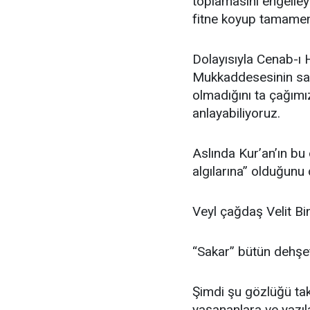
toplamasını engelley
fitne koyup tamamen
Dolayısıyla Cenab-ı H
Mukkaddesesinin sad
olmadığını ta çağımız
anlayabiliyoruz.
Aslında Kur’an’ın bu 
algılarına” olduğunu 
Veyl çağdaş Velit B
“Sakar” bütün dehşeti
Şimdi şu gözlüğü ta
yaşananlara ve yazıl