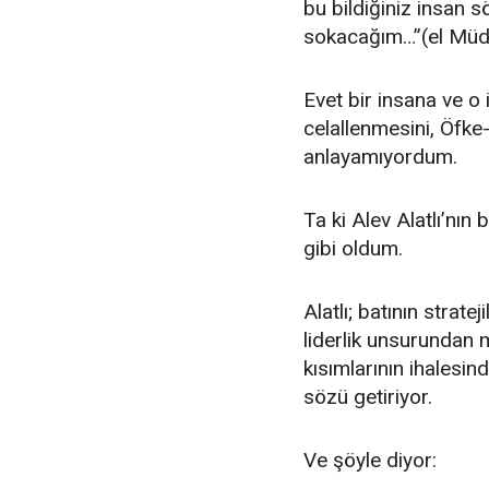
bu bildiğiniz insan 
sokacağım…”(el Müd
Evet bir insana ve o 
celallenmesini, Öfk
anlayamıyordum.
Ta ki Alev Alatlı’nın
gibi oldum.
Alatlı; batının strate
liderlik unsurundan 
kısımlarının ihalesi
sözü getiriyor.
Ve şöyle diyor: