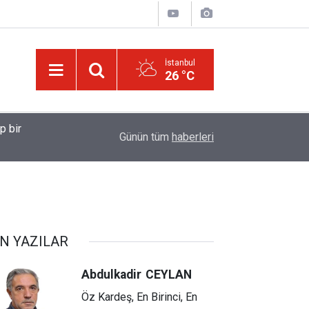
İstanbul
26 °C
01:15
Onlar ne zaman bir mucize görseler, yüz çevirirler
Günün tüm
haberleri
N YAZILAR
Abdulkadir
CEYLAN
Öz Kardeş, En Birinci, En