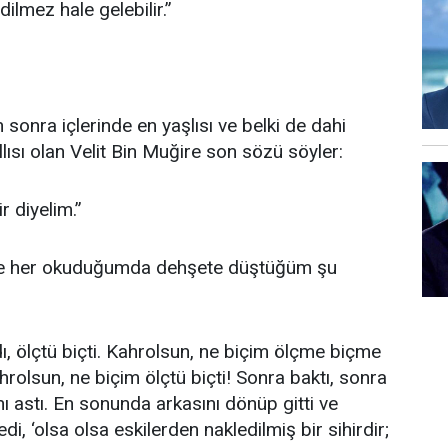
dilmez hale gelebilir.”
sonra içlerinde en yaşlısı ve belki de dahi
lısı olan Velit Bin Muğire son sözü söyler:
ir diyelim.”
ine her okuduğumda dehşete düştüğüm şu
ı, ölçtü biçti. Kahrolsun, ne biçim ölçme biçme
rolsun, ne biçim ölçtü biçti! Sonra baktı, sonra
ını astı. En sonunda arkasını dönüp gitti ve
dedi, ‘olsa olsa eskilerden nakledilmiş bir sihirdir;