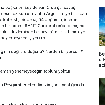
ha başka bir şey de var. O da şu; savaş
dilmesi söz konusu. John Arguilla diye bir adam
stratejisti, bir deha, 54 doğumlu, internet
atan bir adam. RANT Corporation’da danışman.
loji düzleminde bir savaş” olarak tanımlıyor
nu söylemeye çalışıyorum:
iğinin doğru olduğunu? Nerden biliyorsun?”
Be
.
ci
aci
 zaman yenemeyeceğin toplum yoktur.
un Peygamber efendimizin şunu yaptığını da
ini teker teker yıkar atarsınız.