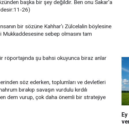
sözünden başka bir şey değildir. Ben onu Sakar’a
desir:11-26)
insanın bir sözüne Kahhar’ı Zülcelalin böylesine
e-i Mukkaddesesine sebep olmasını tam
 bir röportajında şu bahsi okuyunca biraz anlar
jilerinden söz ederken, toplumları ve devletleri
mahrum bırakıp savaşın vurdulu kırdılı
nden dem vurup, çok daha önemli bir stratejiye
Ey
ver