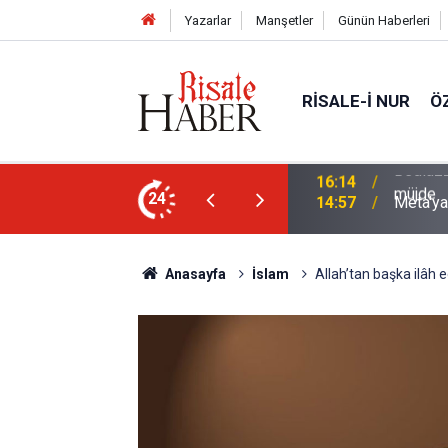
Yazarlar
Manşetler
Günün Haberleri
RISALE-I NUR
Ö
i talebesine gösterdiği vefa ve verdiği
24
14:57
Meta'ya
Anasayfa
İslam
Allah’tan başka ilâh e