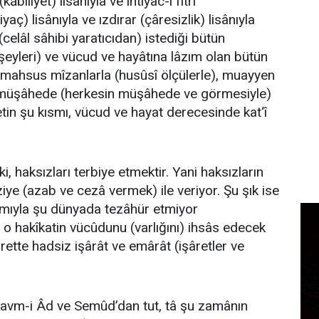
(kābiliyet) lisânıyla ve ihtiyâc-ı fıtrî
tiyaç) lisânıyla ve ızdırar (çâresizlik) lisânıyla
 (celâl sâhibi yaratıcıdan) istediği bütün
 şeyleri) ve vücud ve hayâtına lâzım olan bütün
 mahsus mîzanlarla (husûsî ölçülerle), muayyen
bil-müşâhede (herkesin müşâhede ve görmesiyle)
tin şu kısmı, vücud ve hayat derecesinde kat‘î
ki, haksızları terbiye etmektir. Yani haksızların
cziye (azab ve cezâ vermek) ile veriyor. Şu şık ise
mıyla şu dünyada tezâhür etmiyor
o hakîkatin vücûdunu (varlığını) ihsâs edecek
ûrette hadsiz işârât ve emârât (işâretler ve
avm-i Âd ve Semûd’dan tut, tâ şu zamânın