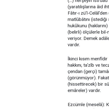
(...) herşeyin isti‘dad 
(yaratılışlarına âid ih
Fâtır-ı zü’l-Celâl’den
matlûbâtını (istediği
hukūkunu (haklarını)
(belirli) ölçülerle 
veriyor. Demek adâle
vardır.
İkinci kısım menfîdir 
hakkını, ta‘zîb ve te
çendan (gerçi) tamâ
(görünmüyor). Fakat 
(hissettirecek) bir s
emâreler) vardır.
Ezcümle (meselâ): K