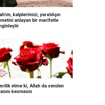
ah'ım, kalplerimizi, yaratılışın
kmetini anlayan bir marifetle
nginleştir
mrilik etme ki, Allah da senden
sanını kesmesin