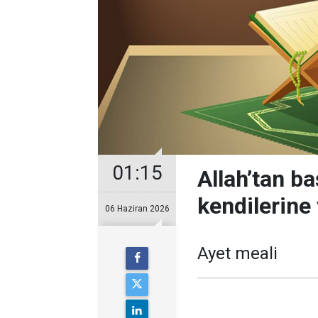
01:15
Allah’tan ba
kendilerine
06 Haziran 2026
Ayet meali