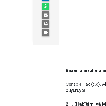
Bismillahirrahmani
Cenab-ı Hak (c.c), A
buyuruyor:
21 . (Habîbim, yâ 