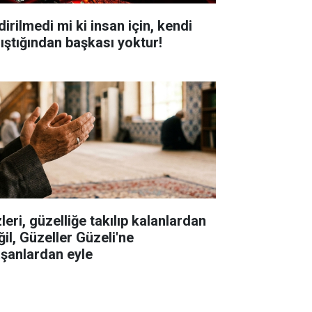
dirilmedi mi ki insan için, kendi
lıştığından başkası yoktur!
leri, güzelliğe takılıp kalanlardan
ğil, Güzeller Güzeli'ne
aşanlardan eyle