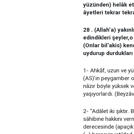
yüzünden) helâk etm
âyetleri tekrar tekr
28 . (Allah’a) yakı
edindikleri şeyler,
(Onlar bil‘akis) ken
uydurup durdukları 
1- Ahkāf, uzun ve yü
(AS)’ın peygamber o
nâzır böyle yüksek v
yaşıyorlardı. (Beyzâv
2- “Adâlet iki şıktır.
sâhibine hakkını ver
derecesinde (apaçık b