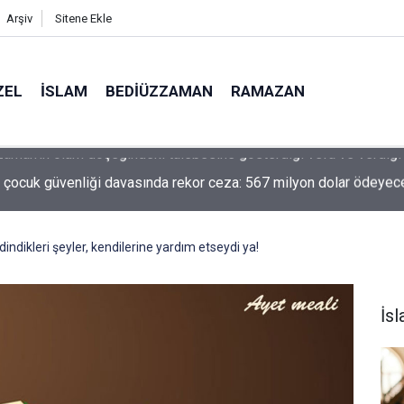
Arşiv
Sitene Ekle
ZEL
İSLAM
BEDIÜZZAMAN
RAMAZAN
 çocuk güvenliği davasında rekor ceza: 567 milyon dolar ödeyec
dindikleri şeyler, kendilerine yardım etseydi ya!
İs