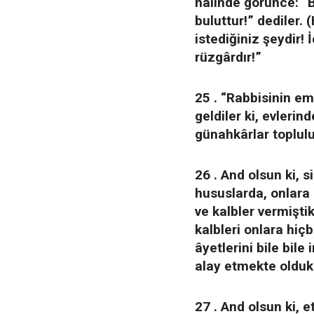
hâlinde görünce: “B
buluttur!” dediler. 
istediğiniz şeydir! 
rüzgârdır!”
25 . “Rabbisinin em
geldiler ki, evleri
günahkârlar toplulu
26 . And olsun ki, 
hususlarda, onlara 
ve kalbler vermiştik
kalbleri onlara hiç
âyetlerini bile bile
alay etmekte oldukl
27 . And olsun ki, e