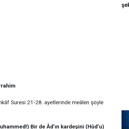
şe
rrahim
hkâf Suresi 21-28. ayetlerinde meâlen şöyle
Muhammed!) Bir de Âd’ın kardeşini (Hûd’u)