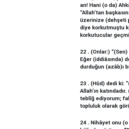
an! Hani (o da) Ahk
“Allah’tan başkasın
üzerinize (dehşeti
diye korkutmuştu k
korkutucular geçmi
22 . (Onlar:) “(Sen)
Eğer (iddiâsında) d
durduğun (azâb)ı bi
23 . (Hûd) dedi ki: 
Allah’ın katındadır.
teblîğ ediyorum; fak
topluluk olarak gö
24 . Nihâyet onu (o