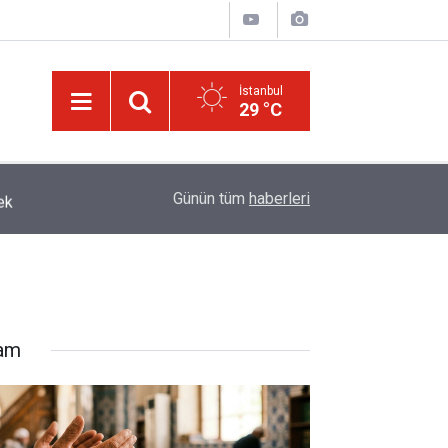
İstanbul
29 °C
ek
13:40
Çile çekilen yol!
Günün tüm
haberleri
lam