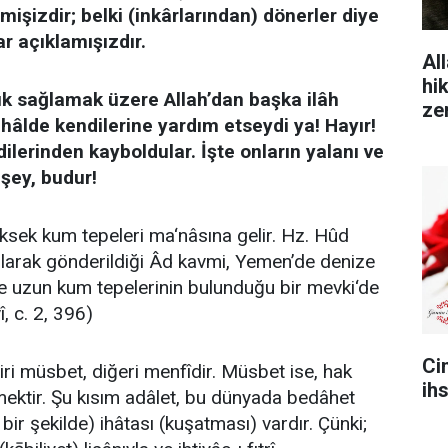
işizdir; belki (inkârlarından) dönerler diye
ar açıklamışızdır.
All
hi
nlık sağlamak üzere Allah’dan başka ilâh
ze
o hâlde kendilerine yardım etseydi ya! Hayır!
dilerinden kayboldular. İşte onların yalanı ve
şey, budur!
ksek kum tepeleri ma‘nâsına gelir. Hz. Hûd
larak gönderildiği Âd kavmi, Yemen’de denize
e uzun kum tepelerinin bulunduğu bir mevki‘de
î, c. 2, 396)
Ci
 Biri müsbet, diğeri menfîdir. Müsbet ise, hak
ih
mektir. Şu kısım adâlet, bu dünyada bedâhet
ir şekilde) ihâtası (kuşatması) vardır. Çünki;