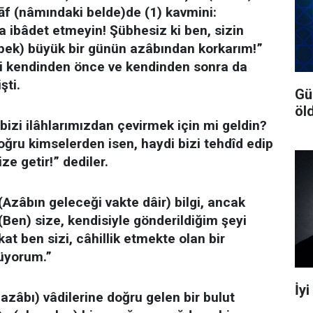
āf (nâmındaki belde)de (1) kavmini:
a ibâdet etmeyin! Şübhesiz ki ben, sizin
 pek) büyük bir günün azâbından korkarım!”
i kendinden önce ve kendinden sonra da
şti.
Gü
öl
 bizi ilâhlarımızdan çevirmek için mi geldin?
oğru kimselerden isen, haydi bizi tehdîd edip
ze getir!” dediler.
“(Azâbın geleceği vakte dâir) bilgi, ancak
 (Ben) size, kendisiyle gönderildiğim şeyi
at ben sizi, câhillik etmekte olan bir
rüyorum.”
İy
 azâbı) vâdilerine doğru gelen bir bulut