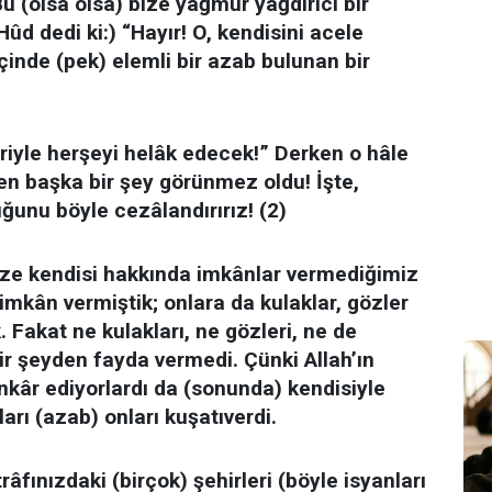
u (olsa olsa) bize yağmur yağdırıcı bir
(Hûd dedi ki:) “Hayır! O, kendisini acele
İçinde (pek) elemli bir azab bulunan bir
riyle herşeyi helâk edecek!” Derken o hâle
nden başka bir şey görünmez oldu! İşte,
ğunu böyle cezâlandırırız! (2)
size kendisi hakkında imkânlar vermediğimiz
imkân vermiştik; onlara da kulaklar, gözler
. Fakat ne kulakları, ne gözleri, ne de
bir şeyden fayda vermedi. Çünki Allah’ın
 inkâr ediyorlardı da (sonunda) kendisiyle
arı (azab) onları kuşatıverdi.
trâfınızdaki (birçok) şehirleri (böyle isyanları