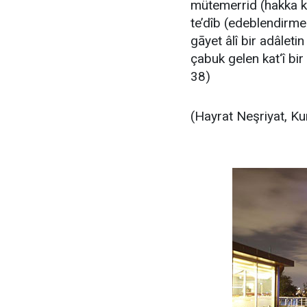
mütemerrid (hakka ka
te’dîb (edeblendirme 
gāyet âlî bir adâleti
çabuk gelen kat‘î bir 
38)
(Hayrat Neşriyat, Ku