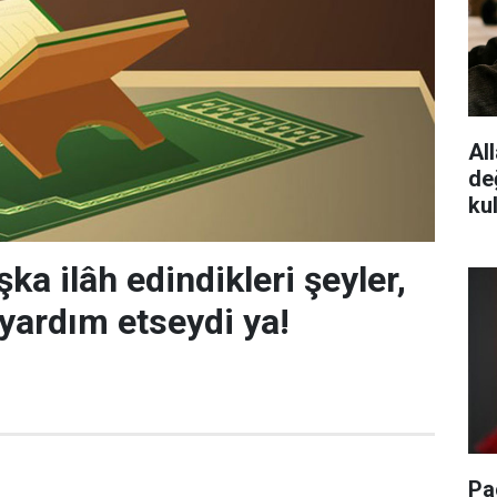
All
de
ku
şka ilâh edindikleri şeyler,
 yardım etseydi ya!
Pa