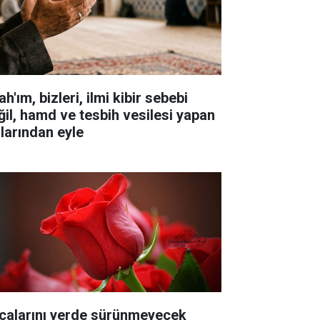
ah'ım, bizleri, ilmi kibir sebebi
ğil, hamd ve tesbih vesilesi yapan
llarından eyle
çalarını yerde sürünmeyecek