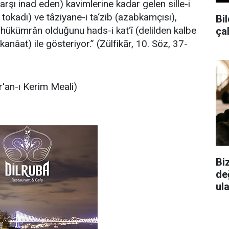
rşı inad eden) kavimlerine kadar gelen sille-i
tokadı) ve tâziyane-i ta‘zib (azabkamçısı),
Bil
n hükümrân olduğunu hads-i kat‘î (delilden kalbe
ça
kanâat) ile gösteriyor.” (Zülfikār, 10. Söz, 37-
r'an-ı Kerim Meali)
Biz
de
ul