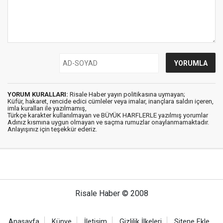
YORUM KURALLARI:
Risale Haber yayın politikasına uymayan;
Küfür, hakaret, rencide edici cümleler veya imalar, inançlara saldırı içeren,
imla kuralları ile yazılmamış,
Türkçe karakter kullanılmayan ve BÜYÜK HARFLERLE yazılmış yorumlar
Adınız kısmına uygun olmayan ve saçma rumuzlar onaylanmamaktadır.
Anlayışınız için teşekkür ederiz.
Risale Haber © 2008
Anasayfa
Künye
İletişim
Gizlilik İlkeleri
Sitene Ekle