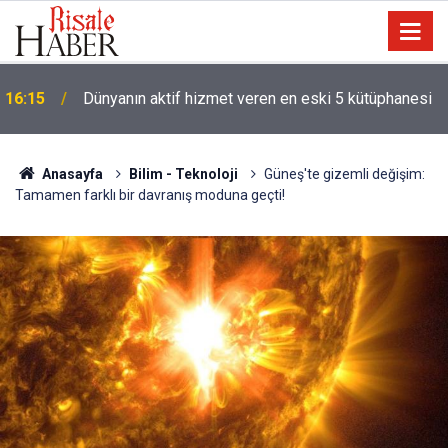
'Hz. Muhammed denizci miydi' sorusu üzerine
14:30
Müslüman oldu
Anasayfa
Bilim - Teknoloji
Güneş'te gizemli değişim:
Tamamen farklı bir davranış moduna geçti!